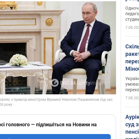
Одноч
педаго
студен
7.08.20
Скіл
раке
перех
Міно
цифр
Украї
умовах
перех
7.08.20
Аурі
суд 
сі головного — підпишіться на Новини на
пенсі