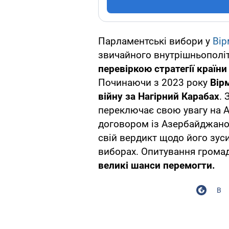
Парламентські вибори у
Вір
звичайного внутрішньополіт
перевіркою стратегії країн
Починаючи з 2023 року
Вірм
війну за Нагірний Карабах
. 
переключає свою увагу на 
договором із Азербайджаном
свій вердикт щодо його зус
виборах. Опитування грома
великі шанси перемогти.
В