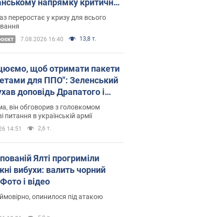
нському напрямку критичний
омфорт: як це вдалося
аз переростає у кризу для всього
овання
13,8 т.
роєкт
7.08.2026 16:40
цюємо, щоб отримати пакети
кетами для ППО": Зеленський
ухав доповідь Драпатого і
сував нові кроки
а, він обговорив з головкомом
і питання в українській армії
2,6 т.
26 14:51
упованій Ялті прогриміли
жні вибухи: валить чорний
Фото і відео
 ймовірно, опинилося під атакою