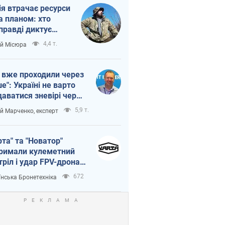
ія втрачає ресурси
а планом: хто
правді диктує
п війни
4,4 т.
ій Місюра
 вже проходили через
ше": Україні не варто
даватися зневірі через
етний терор
5,9 т.
ій Марченко, експерт
рта" та "Новатор"
римали кулеметний
тріл і удар FPV-дрона,
тувавши життя
672
їнська Бронетехніка
церу ЗСУ