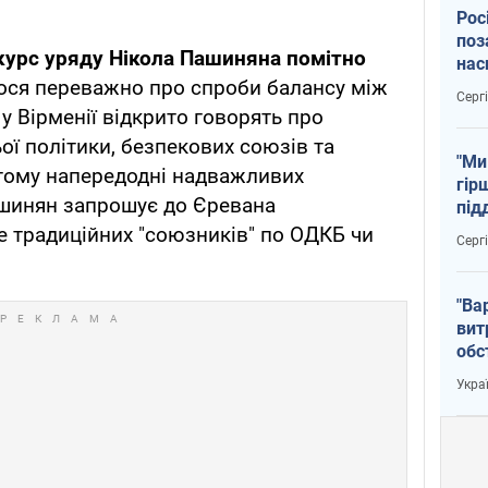
Рос
поз
 курс уряду Нікола Пашиняна помітно
нас
ся переважно про спроби балансу між
тем
Серг
 у Вірменії відкрито говорять про
ої політики, безпекових союзів та
"Ми
 тому напередодні надважливих
гір
шинян запрошує до Єревана
під
рак
не традиційних "союзників" по ОДКБ чи
Серг
"Ва
вит
обс
вря
Укра
офі