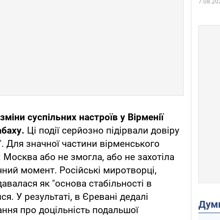
7.08.20
міни суспільних настроїв у Вірменії
абаху.
Ці події серйозно підірвали довіру
и". Для значної частини вірменського
 Москва або не змогла, або не захотіла
чний момент. Російські миротворці,
авалася як "основа стабільності в
ся. У результаті, в Єревані дедалі
Дум
ання про доцільність подальшої