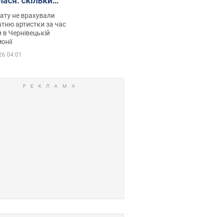
лася: скільки
мувала співачка
ату не врахували
тню артистки за час
 в Чернівецькій
онії
26 04:01