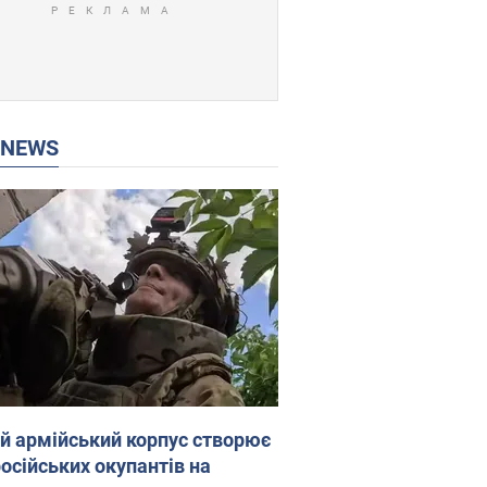
P NEWS
ій армійський корпус створює
російських окупантів на