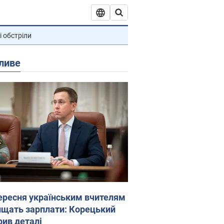
і обстріли
ливе
вересня українським вчителям
ищать зарплати: Корецький
рив деталі