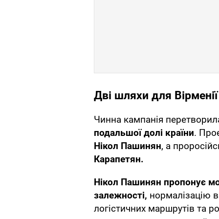
Дві шляхи для Вірменії
Чинна кампанія перетворил
подальшої долі країни
. Про
Нікол Пашинян
, а проросій
Карапетян.
Нікол Пашинян пропонує мо
залежності,
нормалізацію ві
логістичних маршрутів та р