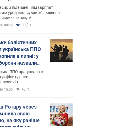
асно з підвищенням зарплат
гам уряд анонсував збільшення
тських стипендій
11,8 т.
26 00:29
ьки балістичних
т українська ППО
опила в липні: у
борони назвали
у
нська ППО працювала в
 дефіциту ракет-
оплювачів
6,0 т.
26 15:09
ка Ротару через
змінила свою
ю, на яку раніше