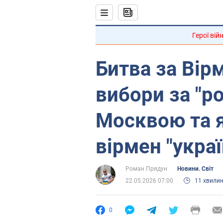
Герої вій
Битва за Вір
вибори за "р
Москвою та я
вірмен "укра
Роман Прядун
Новини. Світ
22.05.2026 07:00
11 хвили
0