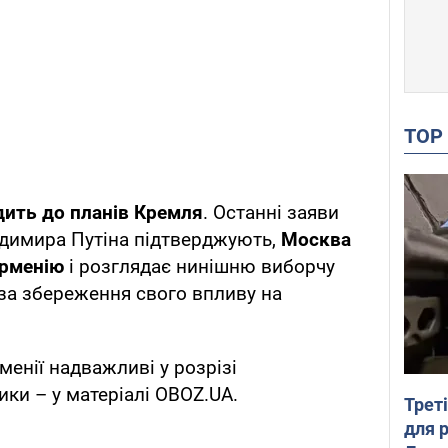
TO
дить до планів Кремля
. Останні заяви
одимира Путіна підтверджують,
Москва
ірменію
і розглядає нинішню виборчу
за збереження свого впливу на
менії надважливі у розрізі
ики – у матеріалі OBOZ.UA.
Трет
для 