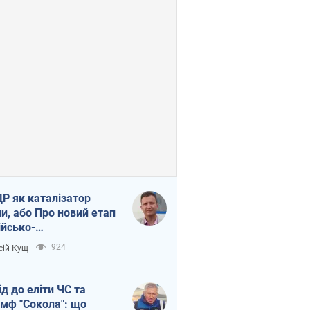
Р як каталізатор
ни, або Про новий етап
ійсько-
нічнокорейського
924
сій Кущ
зу
ід до еліти ЧС та
умф "Сокола": що