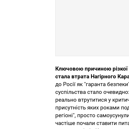
Ключовою причиною різкої з
стала втрата Нагірного Кар
до Росії як "гаранта безпек
суспільства стало очевидно:
реально втрутитися у крити
присутність яких роками под
регіоні", просто самоусунули
частіше почали ставити пит