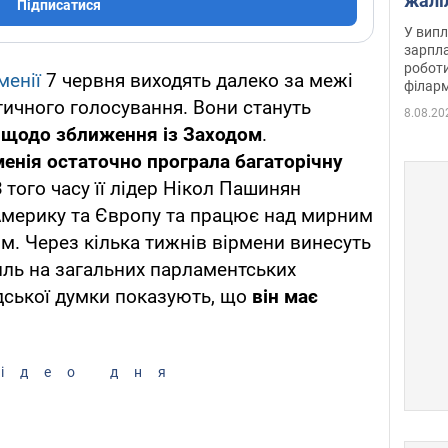
жалі
Підписатися
отри
У випл
зарпла
роботи
менії
7 червня виходять далеко за межі
філарм
ичного голосування. Вони стануть
8.08.20
и щодо зближення із Заходом
.
енія остаточно програла багаторічну
З того часу її лідер Нікол Пашинян
Америку та Європу та працює над мирним
. Через кілька тижнів вірмени винесуть
иль на загальних парламентських
дської думки показують, що
він має
ідео дня