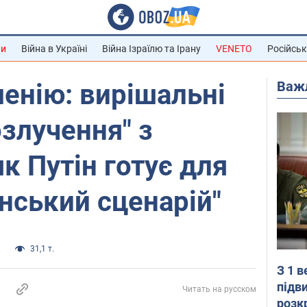
ни
Війна в Україні
Війна Ізраїлю та Ірану
VENETO
Російськ
Важ
менію: вирішальні
озлучення" з
к Путін готує для
їнський сценарій"
н
31,1 т.
З 1 
підв
Читать на русском
розк