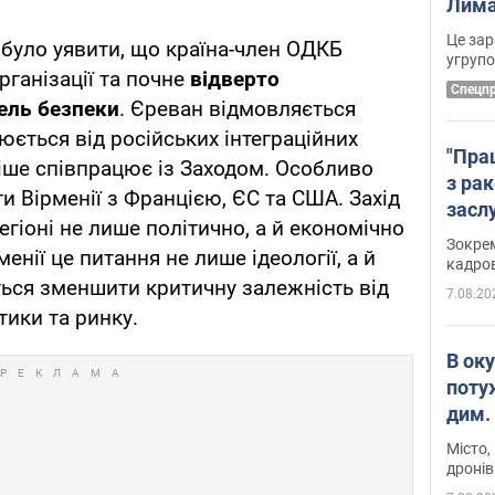
Лима
диск
Це зар
 було уявити, що країна-член ОДКБ
угруп
рганізації та почне
відверто
Cпецп
ель безпеки
. Єреван відмовляється
юється від російських інтеграційних
"Пра
ніше співпрацює із Заходом. Особливо
з ра
и Вірменії з Францією, ЄС та США. Захід
засл
егіоні не лише політично, а й економічно
анон
Зокрем
енії це питання не лише ідеології, а й
кадров
ься зменшити критичну залежність від
7.08.20
тики та ринку.
В ок
поту
дим. 
Місто,
дронів