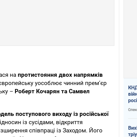
ася на
протистояння двох напрямків
європейську уособлює чинний прем’єр
КНД
ську –
Роберт Кочарян та Самвел
вій
рос
пів
Олек
сою
дель поступового виходу із російської
дносин із сусідами, відкриття
Вих
озширення співпраці із Заходом. Його
трі