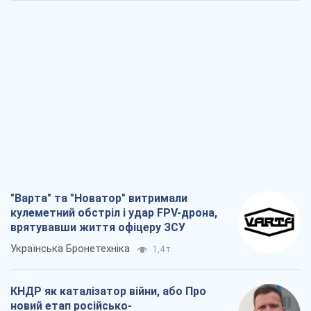
"Варта" та "Новатор" витримали
кулеметний обстріл і удар FPV-дрона,
врятувавши життя офіцеру ЗСУ
Українська Бронетехніка
1,4 т.
КНДР як каталізатор війни, або Про
новий етап російсько-