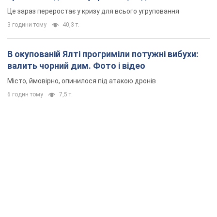
Це зараз переростає у кризу для всього угруповання
3 години тому
40,3 т.
В окупованій Ялті прогриміли потужні вибухи:
валить чорний дим. Фото і відео
Місто, ймовірно, опинилося під атакою дронів
6 годин тому
7,5 т.