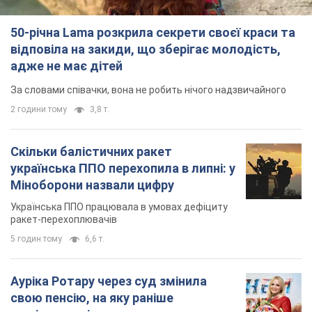
50-річна Lama розкрила секрети своєї краси та
відповіла на закиди, що зберігає молодість,
адже не має дітей
За словами співачки, вона не робить нічого надзвичайного
2 години тому
3,8 т.
Скільки балістичних ракет
українська ППО перехопила в липні: у
Міноборони назвали цифру
Українська ППО працювала в умовах дефіциту
ракет-перехоплювачів
5 годин тому
6,6 т.
Ауріка Ротару через суд змінила
свою пенсію, на яку раніше