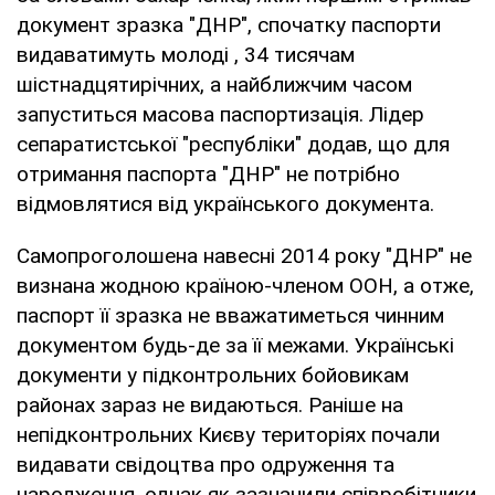
документ зразка "ДНР", спочатку паспорти
видаватимуть молоді , 34 тисячам
шістнадцятирічних, а найближчим часом
запуститься масова паспортизація. Лідер
сепаратистської "республіки" додав, що для
отримання паспорта "ДНР" не потрібно
відмовлятися від українського документа.
Самопроголошена навесні 2014 року "ДНР" не
визнана жодною країною-членом ООН, а отже,
паспорт її зразка не вважатиметься чинним
документом будь-де за її межами. Українські
документи у підконтрольних бойовикам
районах зараз не видаються. Раніше на
непідконтрольних Києву територіях почали
видавати свідоцтва про одруження та
народження, однак як зазначили співробітники