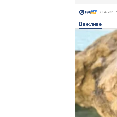
Речник По
Важливе