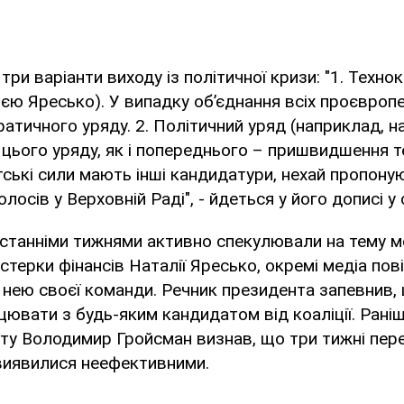
три варіанти виходу із політичної кризи: "1. Техно
лією Яресько). У випадку об’єднання всіх проєвроп
атичного уряду. 2. Політичний уряд (наприклад, на
цього уряду, як і попереднього – пришвидшення т
ькі сили мають інші кандидатури, нехай пропонуют
лосів у Верховній Раді", - йдеться у його дописі у
 останніми тижнями активно спекулювали на тему 
істерки фінансів Наталії Яресько, окремі медіа по
 нею своєї команди. Речник президента запевнив
цювати з будь-яким кандидатом від коаліції. Раніш
нту Володимир Гройсман визнав, що три тижні пе
виявилися неефективними.