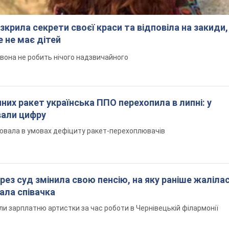
зкрила секрети своєї краси та відповіла на закиди,
 не має дітей
 вона не робить нічого надзвичайного
них ракет українська ППО перехопила в липні: у
вали цифру
ювала в умовах дефіциту ракет-перехоплювачів
рез суд змінила свою пенсію, на яку раніше жалілас
ала співачка
ли зарплатню артистки за час роботи в Чернівецькій філармонії