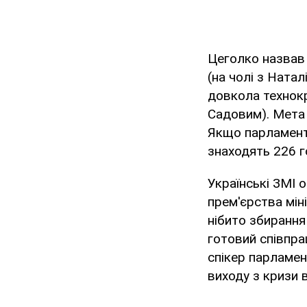
Цеголко назвав 
(на чолі з Ната
довкола технокр
Садовим). Мета 
Якщо парламентс
знаходять 226 го
Українські ЗМІ
прем'єрства мін
нібито збирання
готовий співпра
спікер парламе
виходу з кризи 