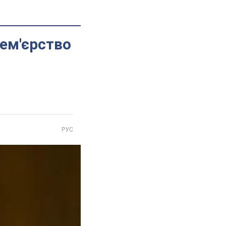
ем'єрство
РУС