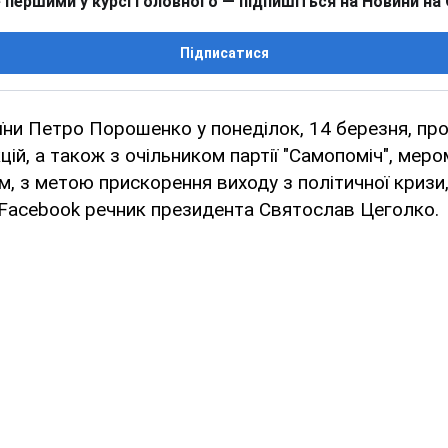
 першими у курсі головного — підпишіться на Новини на
Підписатися
ни Петро Порошенко у понеділок, 14 березня, про
цій, а також з очільником партії "Самопоміч", мер
, з метою прискорення виходу з політичної кризи
 Facebook речник президента Святослав Цеголко.