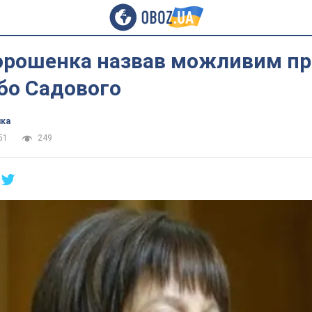
орошенка назвав можливим пр
бо Садового
ика
51
249