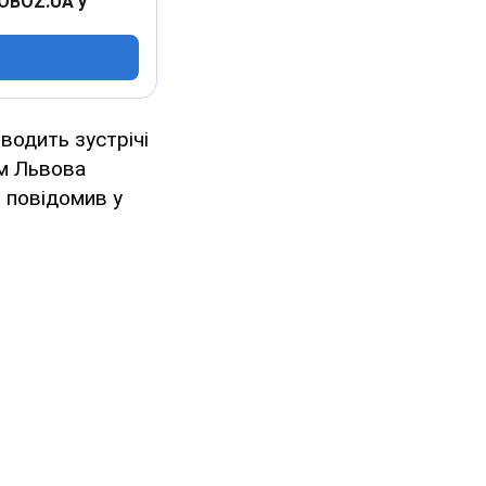
 OBOZ.UA у
водить зустрічі
ом Львова
, повідомив у