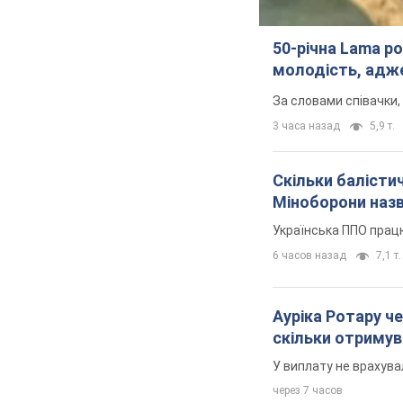
50-річна Lama ро
молодість, адже
За словами співачки,
3 часа назад
5,9 т.
Скільки балістич
Міноборони наз
Українська ППО прац
6 часов назад
7,1 т.
Ауріка Ротару че
скільки отримув
У виплату не врахува
через 7 часов