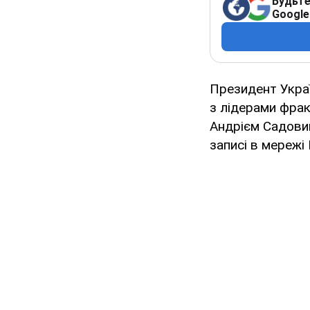
Будьте
Google
Президент Украї
з лідерами фрак
Андрієм Садовим
записі в мережі