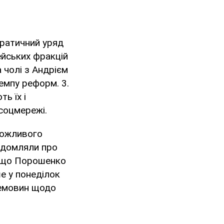
кратичний уряд
ейських фракцій
 чолі з Андрієм
емпу реформ. 3.
ь їх і
 соцмережі.
можливого
відомляли про
, що Порошенко
е у понеділок
ремовин щодо