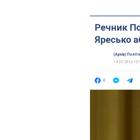
Речник П
Яресько а
(Архів) Політ
14.03.2016 15:
0