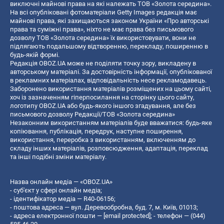
виключні майнові права на які належать ТОВ «Золота середина».
На всі опубліковані фотоматеріали Getty Images редакція має
майнові права, які захищаються законом України «Про авторські
права та суміжні права», ніхто не має права без письмового
дозволу ТОВ «Золота середина» їх використовувати, вони не
підлягають подальшому відтворенню, перекладу, поширенню в
будь-якій формі.
Редакція OBOZ.UA може не поділяти точку зору, викладену в
авторському матеріалі. За достовірність інформації, опублікованої
в рекламних матеріалах, відповідальність несе рекламодавець.
Заборонено використання матеріалів розміщених на цьому сайті,
хоч із зазначенням гіперпосилання на сторінку цього сайту,
логотипу OBOZ.UA або будь-якого іншого згадування, але без
письмового дозволу Редакції/ТОВ «Золота середина»
Незаконним використанням матеріалів буде вважатися: будь-яке
копiювання, публiкацiя, передрук, наступне поширення,
використання, переробка з використанням, включенням до
складу інших матеріалів, розповсюдження, адаптація, переклад
та інші подібні зміни матеріалу.
Назва онлайн медіа — «OBOZ.UA»
- суб'єкт у сфері онлайн медіа;
- ідентифікатор медіа — R40-06156;
- поштова адреса — вул. Деревообробна, буд. 7, м. Київ, 01013;
- адреса електронної пошти —
[email protected]
; - телефон — (044)