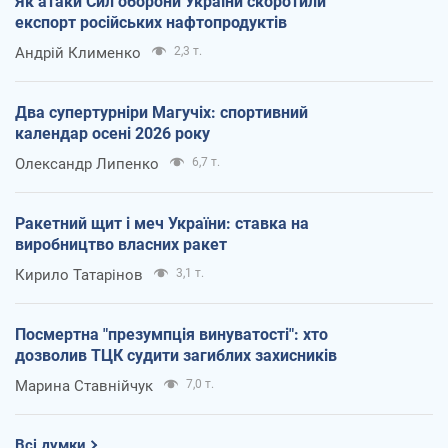
Як атаки Сил оборони України скоротили
експорт російських нафтопродуктів
Андрій Клименко
2,3 т.
Два супертурніри Магучіх: спортивний
календар осені 2026 року
Олександр Липенко
6,7 т.
Ракетний щит і меч України: ставка на
виробництво власних ракет
Кирило Татарінов
3,1 т.
Посмертна "презумпція винуватості": хто
дозволив ТЦК судити загиблих захисників
Марина Ставнійчук
7,0 т.
Всі думки