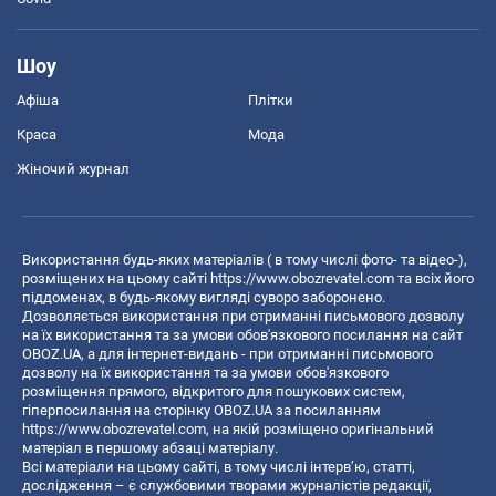
Шоу
Афіша
Плітки
Краса
Мода
Жіночий журнал
Використання будь-яких матеріалів ( в тому числі фото- та відео-),
розміщених на цьому сайті
https://www.obozrevatel.com
та всіх його
піддоменах, в будь-якому вигляді суворо заборонено.
Дозволяється використання при отриманні письмового дозволу
на їх використання та за умови обов'язкового посилання на сайт
OBOZ.UA, а для інтернет-видань - при отриманні письмового
дозволу на їх використання та за умови обов'язкового
розміщення прямого, відкритого для пошукових систем,
гіперпосилання на сторінку OBOZ.UA за посиланням
https://www.obozrevatel.com
, на якій розміщено оригінальний
матеріал в першому абзаці матеріалу.
Всі матеріали на цьому сайті, в тому числі інтерв’ю, статті,
дослідження – є службовими творами журналістів редакції,