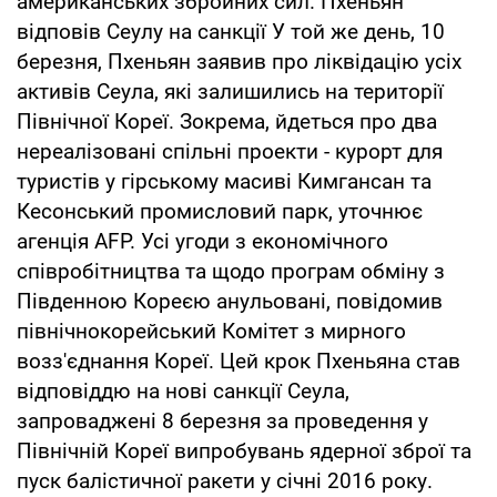
американських збройних сил. Пхеньян
відповів Сеулу на санкції У той же день, 10
березня, Пхеньян заявив про ліквідацію усіх
активів Сеула, які залишились на території
Північної Кореї. Зокрема, йдеться про два
нереалізовані спільні проекти - курорт для
туристів у гірському масиві Кимгансан та
Кесонський промисловий парк, уточнює
агенція AFP. Усі угоди з економічного
співробітництва та щодо програм обміну з
Південною Кореєю анульовані, повідомив
північнокорейський Комітет з мирного
возз'єднання Кореї. Цей крок Пхеньяна став
відповіддю на нові санкції Сеула,
запроваджені 8 березня за проведення у
Північній Кореї випробувань ядерної зброї та
пуск балістичної ракети у січні 2016 року.