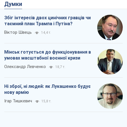
Думки
Збіг інтересів двох цинічних гравців чи
таємний план Трампа і Путіна?
Віктор Швець
14,4 т.
Мінськ готується до функціонування в
умовах масштабної воєнної кризи
Олександр Левченко
18,7 т.
Ні зброї, ні людей: як Лукашенко будує
нову армію
Ігар Тишкевич
15,8 т.