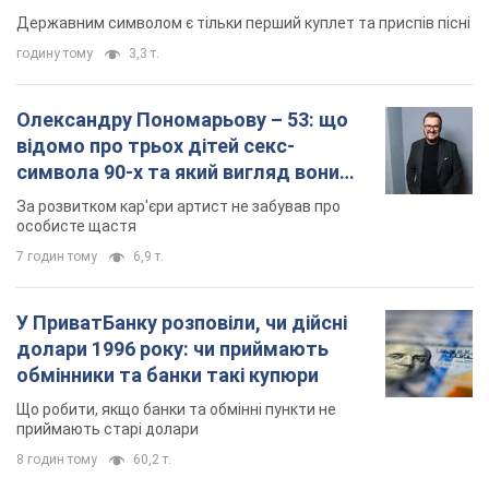
Державним символом є тільки перший куплет та приспів пісні
годину тому
3,3 т.
Олександру Пономарьову – 53: що
відомо про трьох дітей секс-
символа 90-х та який вигляд вони
мають
За розвитком кар'єри артист не забував про
особисте щастя
7 годин тому
6,9 т.
У ПриватБанку розповіли, чи дійсні
долари 1996 року: чи приймають
обмінники та банки такі купюри
Що робити, якщо банки та обмінні пункти не
приймають старі долари
8 годин тому
60,2 т.