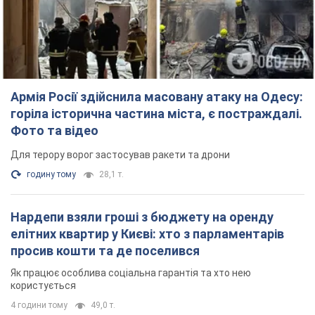
Армія Росії здійснила масовану атаку на Одесу:
горіла історична частина міста, є постраждалі.
Фото та відео
Для терору ворог застосував ракети та дрони
годину тому
28,1 т.
Нардепи взяли гроші з бюджету на оренду
елітних квартир у Києві: хто з парламентарів
просив кошти та де поселився
Як працює особлива соціальна гарантія та хто нею
користується
4 години тому
49,0 т.