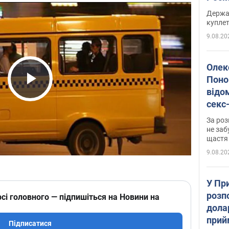
розп
Держа
куплет
9.08.20
Олек
Поно
відо
Play Video
секс
який
За роз
маю
не заб
щастя
9.08.20
У Пр
розпо
сі головного — підпишіться на Новини на
дола
прий
Підписатися