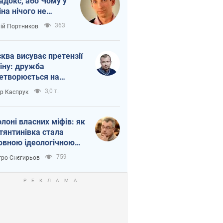
адокс, або Чому у
іна нічого не
шло з Україною
363
лій Портников
ква висуває претензії
іну: дружба
етворюється на
ежність Росії від
3,0 т.
ор Каспрук
таю
олоні власних міфів: як
тянтинівка стала
овною ідеологічною
ткою для російських
759
ро Снєгирьов
пантів