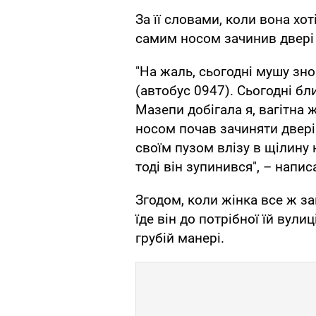
За її словами, коли вона хо
самим носом зачинив двері 
"На жаль, сьогодні мушу зн
(автобус 0947). Сьогодні бл
Мазепи добігала я, вагітна 
носом почав зачиняти двері і
своїм пузом влізу в щілину 
тоді він зупинився", – напи
Згодом, коли жінка все ж за
їде він до потрібної їй вули
грубій манері.