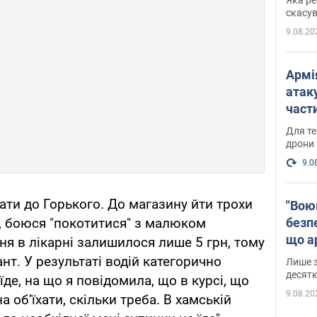
"мос
скасув
9.08.20
Армі
атаку
части
Фото
Для те
дрони
9.0
їхати до Горького. До магазину йти трохи
"Вою
безпе
о, боюся "покотитися" з малюком
що ар
ня в лікарні залишилося лише 5 грн, тому
в Оде
ант. У результаті водій категорично
Лише з
десятк
їде, на що я повідомила, що в курсі, що
9.08.20
а об’їхати, скільки треба. В хамській