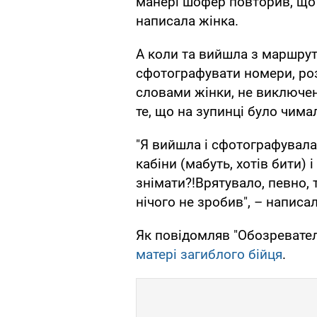
манері шофер повторив, що д
написала жінка.
А коли та вийшла з маршрут
сфотографувати номери, роз
словами жінки, не виключено
те, що на зупинці було чима
"Я вийшла і сфотографувала 
кабіни (мабуть, хотів бити) 
знімати?!Врятувало, певно, т
нічого не зробив", – написал
Як повідомляв "Обозревател
матері загиблого бійця
.