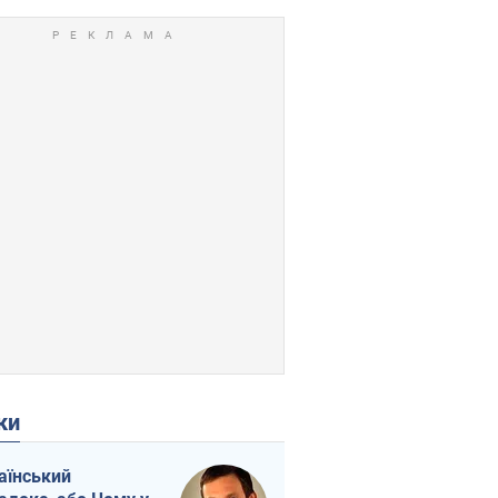
ки
аїнський