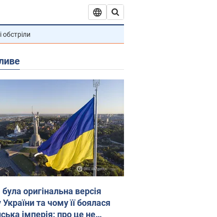
і обстріли
ливе
 була оригінальна версія
 України та чому її боялася
ська імперія: про це не