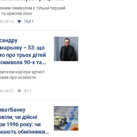
овідають у школі
вним символом є тільки перший
 та приспів пісні
16,8 т.
26 09:15
сандру
марьову – 53: що
мо про трьох дітей
-символа 90-х та
 вигляд вони
витком кар'єри артист
ть
ував про особисте
8,5 т.
26 04:01
иватБанку
віли, чи дійсні
ри 1996 року: чи
мають обмінники