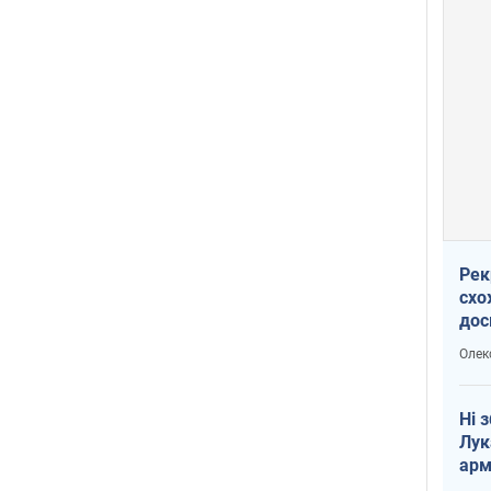
Рек
схо
дос
виб
Олек
Ні 
Лук
арм