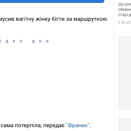
та б
Що роб
обмінн
старі 
мусив вагітну жінку бігти за маршруткою
9.08.20
ідео дня
 сама потерпіла, передає
"Франик"
.