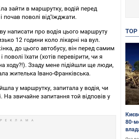
тіла зайти в маршрутку, водій перед
і почав поволі від’їжджати.
TO
ову написати про водія цього маршруту
изько 12 години коло лікарні на вул.
жінка, до цього автобусу, він перед самим
 поволі їхати (хотів перевірити, чи я
на ходу?!). Ззаду мене підійшли ще люди,
сала жителька Івано-Франківська.
йшла у маршрутку, запитала у водія, чи
ці. На звичайне запитання той відповів у
Києв
80-м
влад
буді
Яка ре