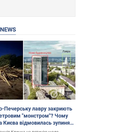
P NEWS
о-Печерську лавру закриють
етровим "монстром"? Чому
а Києва відмовилась зупиняти
вництво хмарочоса
акція Кличка на петицію щодо