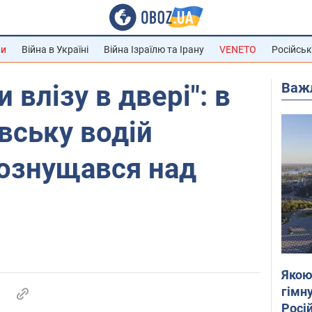
ни
Війна в Україні
Війна Ізраїлю та Ірану
VENETO
Російськ
Важ
и влізу в двері": в
вську водій
ознущався над
Якою
гімну
Росій