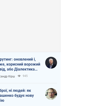
рутинг: оновлений і,
же, корисний ворожий
від, або Діалектика
агливого боягузтва
945
сандр Кірш
зброї, ні людей: як
ашенко будує нову
ію