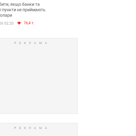
анки такі купюри
ити, якщо банки та
і пункти не приймають
долари
76,4 т.
26 02:20