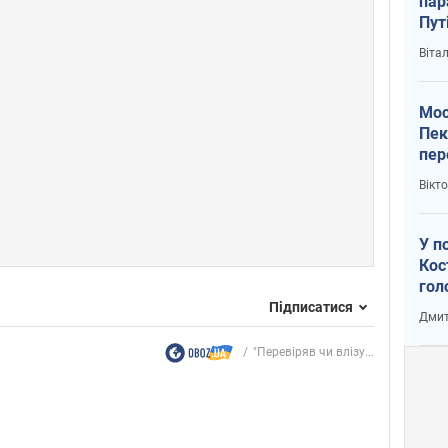
пар
Пут
вий
Віта
Мос
Пек
пер
зал
Вікт
Ки
У п
Кос
гол
пас
Підписатися
Дмит
оку
"Перевіряв чи влізу...