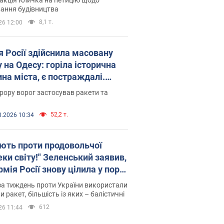
ковського вірянина"
ання будівництва
8,1 т.
26 12:00
я Росії здійснила масовану
 на Одесу: горіла історична
на міста, є постраждалі.
 та відео
рору ворог застосував ракети та
52,2 т.
8.2026 10:34
ють проти продовольчої
ки світу!" Зеленський заявив,
мія Росії знову цілила у порт
сі
а тиждень проти України використали
и ракет, більшість із яких – балістичні
612
26 11:44