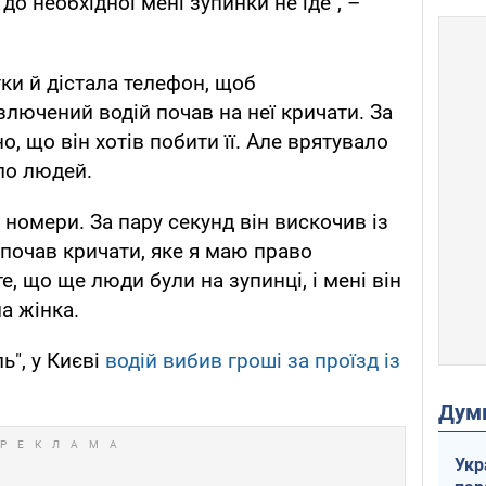
о необхідної мені зупинки не їде", –
ки й дістала телефон, щоб
лючений водій почав на неї кричати. За
, що він хотів побити її. Але врятувало
ло людей.
номери. За пару секунд він вискочив із
і почав кричати, яке я маю право
е, що ще люди були на зупинці, і мені він
а жінка.
ь", у Києві
водій вибив гроші за проїзд із
Дум
Укр