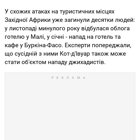
У схожих атаках на туристичних місцях
Західної Африки уже загинули десятки людей:
у листопаді минулого року відбулася облога
готелю у Малі, у січні - напад на готель та
кафе у Буркіна-Фасо. Експерти попереджали,
що сусідній з ними Кот-д'Івуар також може
стати об'єктом нападу джихадистів.