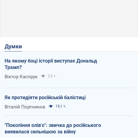
Думки
На якому боці історії виступає Дональд
Трамп?
Віктор Каспрук
2,5 т.
Як протидіяти російській балістиці
Віталій Портников
19,1 т.
"Покоління олів'є": звичка до російського
виявилася сильнішою за війну