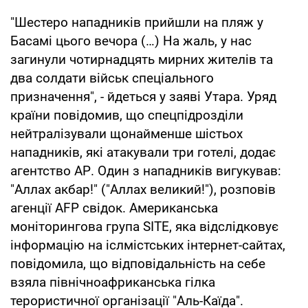
"Шестеро нападників прийшли на пляж у
Басамі цього вечора (…) На жаль, у нас
загинули чотирнадцять мирних жителів та
два солдати військ спеціального
призначення", - йдеться у заяві Утара. Уряд
країни повідомив, що спецпідрозділи
нейтралізували щонайменше шістьох
нападників, які атакували три готелі, додає
агентство АР. Один з нападників вигукував:
"Аллах акбар!" ("Аллах великий!"), розповів
агенції AFP свідок. Американська
моніторингова група SITE, яка відслідковує
інформацію на іслмістських інтернет-сайтах,
повідомила, що відповідальність на себе
взяла північноафриканська гілка
терористичної організації "Аль-Каїда".