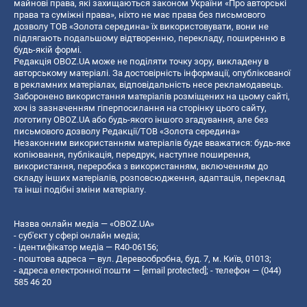
майнові права, які захищаються законом України «Про авторські
права та суміжні права», ніхто не має права без письмового
дозволу ТОВ «Золота середина» їх використовувати, вони не
підлягають подальшому відтворенню, перекладу, поширенню в
будь-якій формі.
Редакція OBOZ.UA може не поділяти точку зору, викладену в
авторському матеріалі. За достовірність інформації, опублікованої
в рекламних матеріалах, відповідальність несе рекламодавець.
Заборонено використання матеріалів розміщених на цьому сайті,
хоч із зазначенням гіперпосилання на сторінку цього сайту,
логотипу OBOZ.UA або будь-якого іншого згадування, але без
письмового дозволу Редакції/ТОВ «Золота середина»
Незаконним використанням матеріалів буде вважатися: будь-яке
копiювання, публiкацiя, передрук, наступне поширення,
використання, переробка з використанням, включенням до
складу інших матеріалів, розповсюдження, адаптація, переклад
та інші подібні зміни матеріалу.
Назва онлайн медіа — «OBOZ.UA»
- суб'єкт у сфері онлайн медіа;
- ідентифікатор медіа — R40-06156;
- поштова адреса — вул. Деревообробна, буд. 7, м. Київ, 01013;
- адреса електронної пошти —
[email protected]
; - телефон — (044)
585 46 20