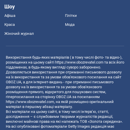
Шоу
Афіша
Плітки
Краса
Мода
Жіночий журнал
Використання будь-яких матеріалів ( в тому числі фото- та відео-),
розміщених на цьому сайті
https://www.obozrevatel.com
та всіх його
піддоменах, в будь-якому вигляді суворо заборонено.
Дозволяється використання при отриманні письмового дозволу
на їх використання та за умови обов'язкового посилання на сайт
OBOZ.UA, а для інтернет-видань - при отриманні письмового
дозволу на їх використання та за умови обов'язкового
розміщення прямого, відкритого для пошукових систем,
гіперпосилання на сторінку OBOZ.UA за посиланням
https://www.obozrevatel.com
, на якій розміщено оригінальний
матеріал в першому абзаці матеріалу.
Всі матеріали на цьому сайті, в тому числі інтерв’ю, статті,
дослідження – є службовими творами журналістів редакції,
виключні майнові права на які належать ТОВ «Золота середина».
На всі опубліковані фотоматеріали Getty Images редакція має