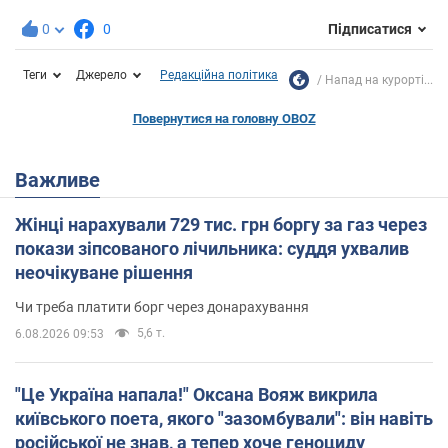
0
0
Підписатися
Теги
Джерело
Редакційна політика
Напад на курорті...
Повернутися на головну OBOZ
Важливе
Жінці нарахували 729 тис. грн боргу за газ через
покази зіпсованого лічильника: суддя ухвалив
неочікуване рішення
Чи треба платити борг через донарахування
5,6 т.
6.08.2026 09:53
"Це Україна напала!" Оксана Вояж викрила
київського поета, якого "зазомбували": він навіть
російської не знав, а тепер хоче геноциду