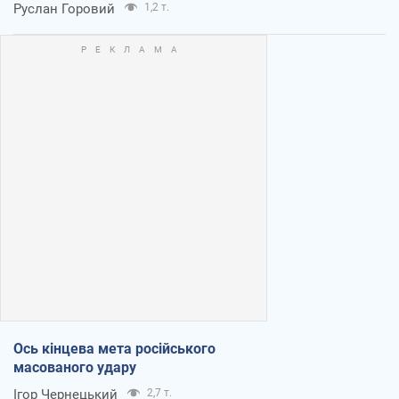
Руслан Горовий
1,2 т.
Ось кінцева мета російського
масованого удару
Ігор Чернецький
2,7 т.