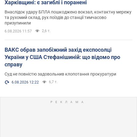
Харківщині: є загиблі і поранені
Внаслідок удару БПЛА пошкоджено вокзал, контактну мережу
та рухомий склад, рух поїздів до станції тимчасово
призупинили
2,6 т.
6.08.2026 11:57
ВАКС обрав запобіжний захід експосолці
України у США Стефанішиній: що відомо про
справу
Суд не повністю задовольнив клопотання прокуратури
6,7 т.
6.08.2026 12:22