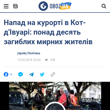
Напад на курорті в Кот-
д'Івуарі: понад десять
загиблих мирних жителів
(Архів) Політика
13.03.2016 22:43
258
0