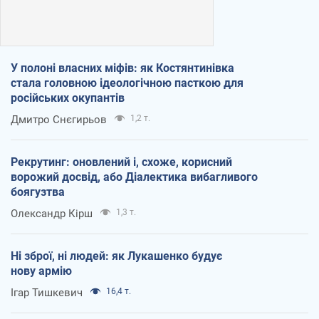
У полоні власних міфів: як Костянтинівка
стала головною ідеологічною пасткою для
російських окупантів
Дмитро Снєгирьов
1,2 т.
Рекрутинг: оновлений і, схоже, корисний
ворожий досвід, або Діалектика вибагливого
боягузтва
Олександр Кірш
1,3 т.
Ні зброї, ні людей: як Лукашенко будує
нову армію
Ігар Тишкевич
16,4 т.