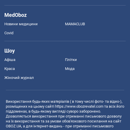
MedOboz
Новини медицини
MAMACLUB
Covid
Шоу
Афіша
Плітки
Краса
Мода
Жіночий журнал
Використання будь-яких матеріалів ( в тому числі фото- та відео-),
розміщених на цьому сайті
https://www.obozrevatel.com
та всіх його
піддоменах, в будь-якому вигляді суворо заборонено.
Дозволяється використання при отриманні письмового дозволу
на їх використання та за умови обов'язкового посилання на сайт
OBOZ.UA, а для інтернет-видань - при отриманні письмового