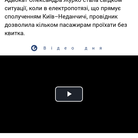
ситуації, коли в електропотязі, що прямує
сполученням Київ–Неданчичі, провідник
дозволила кільком пасажирам проїхати без
квитка.
Відео дня
Play Video