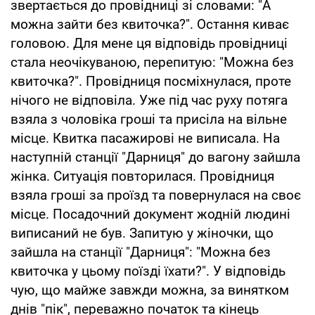
звертається до провідниці зі словами: "А
можна зайти без квиточка?". Остання киває
головою. Для мене ця відповідь провідниці
стала неочікуваною, перепитую: "Можна без
квиточка?". Провідниця посміхнулася, проте
нічого не відповіла. Уже під час руху потяга
взяла з чоловіка гроші та присіла на вільне
місце. Квитка пасажирові не виписала. На
наступній станції "Дарниця" до вагону зайшла
жінка. Ситуація повторилася. Провідниця
взяла гроші за проїзд та повернулася на своє
місце. Посадочний документ жодній людині
виписаний не був. Запитую у жіночки, що
зайшла на станції "Дарниця": "Можна без
квиточка у цьому поїзді їхати?". У відповідь
чую, що майже завжди можна, за винятком
днів "пік", переважно початок та кінець