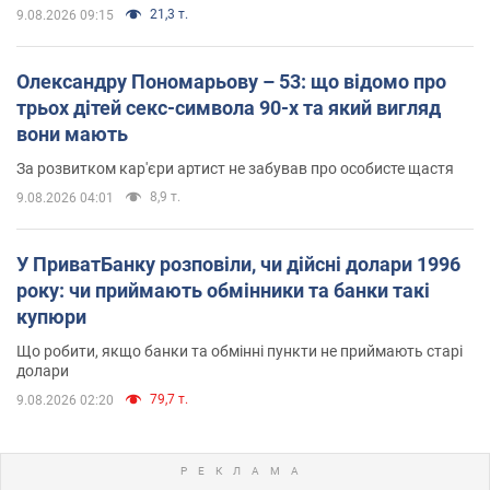
21,3 т.
9.08.2026 09:15
Олександру Пономарьову – 53: що відомо про
трьох дітей секс-символа 90-х та який вигляд
вони мають
За розвитком кар'єри артист не забував про особисте щастя
8,9 т.
9.08.2026 04:01
У ПриватБанку розповіли, чи дійсні долари 1996
року: чи приймають обмінники та банки такі
купюри
Що робити, якщо банки та обмінні пункти не приймають старі
долари
79,7 т.
9.08.2026 02:20