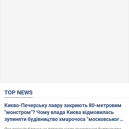
TOP NEWS
Києво-Печерську лавру закриють 80-метровим
"монстром"? Чому влада Києва відмовилась
зупиняти будівництво хмарочоса "московського
вірянина"
Яка реакція Кличка на петицію щодо скасування будівництва