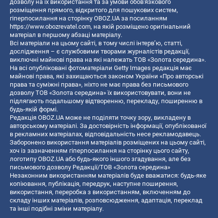
дозволу на їх використання та за умови обов'язкового
розміщення прямого, відкритого для пошукових систем,
гіперпосилання на сторінку OBOZ.UA за посиланням
https://www.obozrevatel.com
, на якій розміщено оригінальний
матеріал в першому абзаці матеріалу.
Всі матеріали на цьому сайті, в тому числі інтерв’ю, статті,
дослідження – є службовими творами журналістів редакції,
виключні майнові права на які належать ТОВ «Золота середина».
На всі опубліковані фотоматеріали Getty Images редакція має
майнові права, які захищаються законом України «Про авторські
права та суміжні права», ніхто не має права без письмового
дозволу ТОВ «Золота середина» їх використовувати, вони не
підлягають подальшому відтворенню, перекладу, поширенню в
будь-якій формі.
Редакція OBOZ.UA може не поділяти точку зору, викладену в
авторському матеріалі. За достовірність інформації, опублікованої
в рекламних матеріалах, відповідальність несе рекламодавець.
Заборонено використання матеріалів розміщених на цьому сайті,
хоч із зазначенням гіперпосилання на сторінку цього сайту,
логотипу OBOZ.UA або будь-якого іншого згадування, але без
письмового дозволу Редакції/ТОВ «Золота середина»
Незаконним використанням матеріалів буде вважатися: будь-яке
копiювання, публiкацiя, передрук, наступне поширення,
використання, переробка з використанням, включенням до
складу інших матеріалів, розповсюдження, адаптація, переклад
та інші подібні зміни матеріалу.