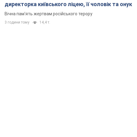
директорка київського ліцею, її чоловік та онук
Вічна пам'ять жертвам російського терору
3 години тому
14,4 т.