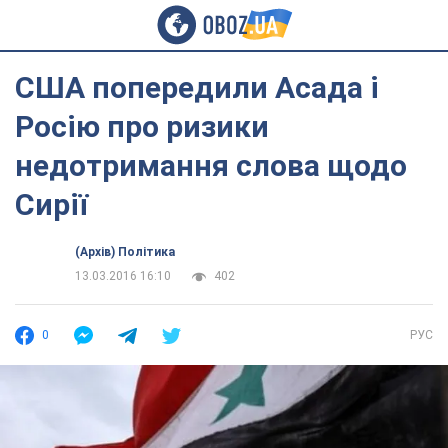
США попередили Асада і
Росію про ризики
недотримання слова щодо
Сирії
(Архів) Політика
13.03.2016 16:10
402
0
РУС