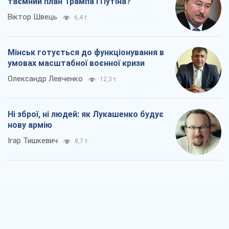
таємний план Трампа і Путіна?
Віктор Швець
6,4 т.
Мінськ готується до функціонування в
умовах масштабної воєнної кризи
Олександр Левченко
12,3 т.
Ні зброї, ні людей: як Лукашенко будує
нову армію
Ігар Тишкевич
8,7 т.