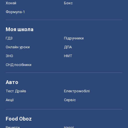
Хокей
Бокс
Формула-1
Моя школа
ГДЗ
Підручники
Онлайн уроки
ДПА
ЗНО
НМТ
СНД посібники
Авто
Тест Драйв
Електромобілі
Акції
Сервіс
Food Oboz
Рецепти
Напої