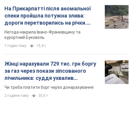
На Прикарпатті після аномальної
спеки пройшла потужна злива:
дороги перетворились на річки.
Відео
Негода накрила Івано-Франківщину та
курортний Буковель
7 годин тому
15,4 т.
Жінці нарахували 729 тис. грн боргу
за газ через покази зіпсованого
лічильника: суддя ухвалив
неочікуване рішення
Чи треба платити борг через донарахування
2 години тому
30,0 т.