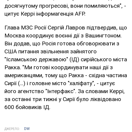
досягнутому прогресові, вони помиляються", -
цитує Керрі інформагенція AFP.
Глава МЗС Росії Сергій Лавров підтвердив, що
Москва координує воєнні дії з Вашингтоном.
Він додав, що Росія готова обговорювати з
США питання звільнення зайнятого
"Ісламською державою" (ІД) сирійського міста
Ракка. "Ми готові координувати наші дії з
американцями, тому що Ракка - східна частина
Сирії (…) і головне місто "халіфату", - цитує
його агентство "Інтерфакс". За словами Керрі,
за останні три тижні у Сирії було ліквідовано
600 бойовиків ІД.
DW
ДЖЕРЕЛО: