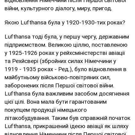
відновлення Німеччини після Першої світової
війни, культурного діалогу, миру, пригод.
Якою Lufthansa була у 1920-1930-тих роках?
Lufthansa тоді була, у першу чергу, державним
підприємством. Великою ціллю, поставленою
у 1925-1926 роках у рейхсміністерстві авіації
та Рехйсвері (збройних силах Німеччини у
1919 - 1935 роках - Ред.), було відновлення в
майбутньому військово-повітряних сил,
заборонених після Першої світової війни.
Lufthansa була важливим засобом досягнення
цієї цілі. Вона мала бути гарантованим
покупцем продукції німецького
літакобудування. Таким був справжній початок
Lufthansa, прикрашений ідеєю авіації як шляху
відновлення Німеччини після Першої світової