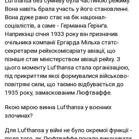
Lufthansa без сумніву була частиною режиму.
Вона навіть брала участь у його становленні.
Вона дуже рано стає на бік націонал-
соціалістів, а саме - Германна Ґерінґа.
Наприкінці січня 1933 року він призначив
очільника компанії Ергарда Мільха статс-
секретарем рейхскомісаріату авіації, що
пізніше став міністерством авіації рейху. З
цього моменту Lufthansa стала організацією,
під прикриттям якої формувалися військово-
повітряні сили, що таємно відбувається до
1935 року, замаскованим Люфтваффе.
Якою мірою винна Lufthansa у воєнних
злочинах?
Для Lufthansa у війні не було окремої функції -
після того, як Люфтваффе почало виконувати