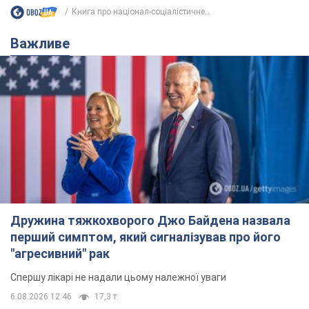
Книга про націонал-соціалістичне...
Важливе
Дружина тяжкохворого Джо Байдена назвала
перший симптом, який сигналізував про його
"агресивний" рак
Спершу лікарі не надали цьому належної уваги
6.08.2026 12:46
17,3 т.