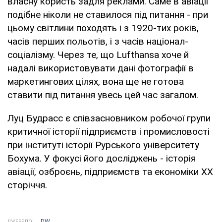
власну користь задля реклами. Саме в авіації
подібне ніколи не ставилося під питання - при
цьому світлини походять і з 1920-тих років,
часів перших польотів, і з часів націонал-
соціалізму. Через те, що Lufthansa хоче й
надалі використовувати дані фотографії в
маркетингових цілях, вона ще не готова
ставити під питання увесь цей час загалом.
Луц Будрасс є співзасновником робочої групи
критичної історії підприємств і промисловості
при інституті історії Рурського університету
Бохума. У фокусі його досліджень - історія
авіації, озброєнь, підприємств та економіки ХХ
сторіччя.
DW
ДЖЕРЕЛО: