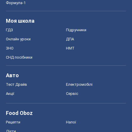
Формула-1
Моя школа
ГДЗ
Підручники
Онлайн уроки
ДПА
ЗНО
НМТ
СНД посібники
Авто
Тест Драйв
Електромобілі
Акції
Сервіс
Food Oboz
Рецепти
Напої
Дієти