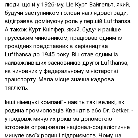
люди, що й у 1926-му. Це Курт Вайґельт, який,
будучи заступником голови наглядової ради,
відігравав домінуючу роль у першій Lufthansа.
А також Курт Кніпфер, який, будучи раніше
прусським чиновником, працював одним із
провідних представників керівництва
Lufthansa до 1945 року. Він став одним із
найважливіших засновників другої Lufthansa,
як чиновник у федеральному міністерстві
транспорту. Мала місце значна кадрова
тяглість.
Інші німецькі компанії - навіть такі великі, як
родина промисловців Квандтів або Dr. Oetker, -
упродовж минулих років за допомогою
істориків опрацювали націонал-соціалістичне
минуле своїх родин і підприємств. Чому, на