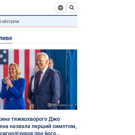
і обстріли
ливе
ина тяжкохворого Джо
ена назвала перший симптом,
 сигналізував про його