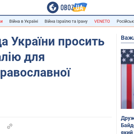
ни
Війна в Україні
Війна Ізраїлю та Ірану
VENETO
Російськ
Важ
а України просить
алію для
православної
Друж
Байд
який