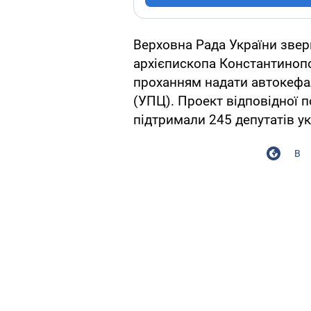
Верховна Рада України звер
архієпископа Константиноп
проханням надати автокефал
(УПЦ). Проект відповідної п
підтримали 245 депутатів у
В