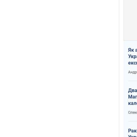
Як 
Укр
екс
наф
Андр
Два
Маг
кал
Олек
Рак