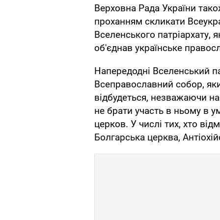
Верховна Рада України тако
проханням скликати Всеукра
Вселенського патріархату, я
об'єднав українське правосл
Напередодні Вселенський п
Всеправославний собор, яки
відбудеться, незважаючи на
не брати участь в ньому в у
церков. У числі тих, хто від
Болгарська церква, Антіохійс