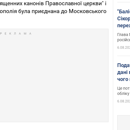
ященних канонів Православної церкви" і
рополія була приєднана до Московського
"Бал
Сіко
пере
Укра
Глава 
російс
6.08.20
Пода
дані 
чого
Це пот
обліку
6.08.20