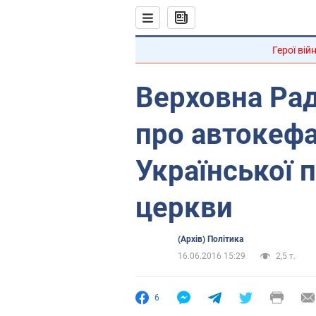
Герої вій
Верховна Рад
про автокеф
Української 
церкви
(Архів) Політика
16.06.2016 15:29
2,5 т.
6