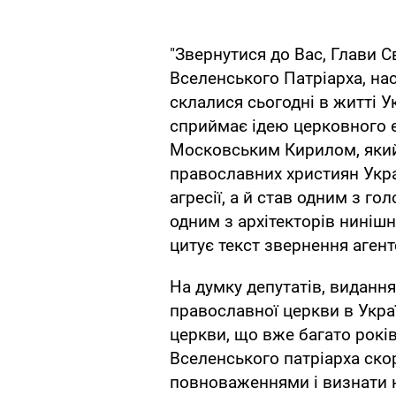
"Звернутися до Вас, Глави 
Вселенського Патріарха, на
склалися сьогодні в житті Ук
сприймає ідею церковного 
Московським Кирилом, який 
православних християн Укра
агресії, а й став одним з гол
одним з архітекторів нинішнь
цитує текст звернення агент
На думку депутатів, виданн
православної церкви в Укра
церкви, що вже багато років
Вселенського патріарха ско
повноваженнями і визнати н