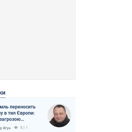
ки
мль переносить
ну в тил Європи:
 загрозою
тична логістика
8,1 т.
ор Ягун