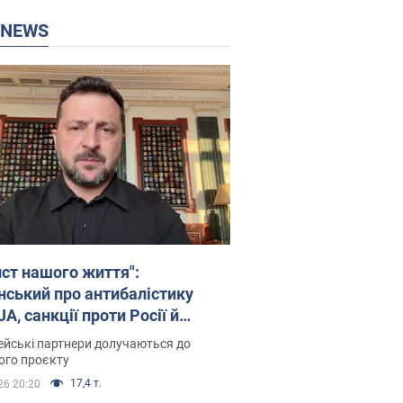
P NEWS
ист нашого життя":
нський про антибалістику
A, санкції проти Росії й
имку аграріїв. Відео
йські партнери долучаються до
ого проєкту
17,4 т.
26 20:20