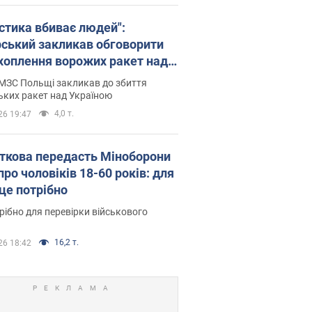
істика вбиває людей":
рський закликав обговорити
хоплення ворожих ракет над
їною
МЗС Польщі закликав до збиття
ьких ракет над Україною
4,0 т.
26 19:47
ткова передасть Міноборони
про чоловіків 18-60 років: для
 це потрібно
рібно для перевірки військового
16,2 т.
26 18:42