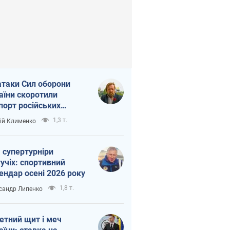
атаки Сил оборони
аїни скоротили
порт російських
топродуктів
1,3 т.
ій Клименко
 супертурніри
учіх: спортивний
ендар осені 2026 року
1,8 т.
сандр Липенко
етний щит і меч