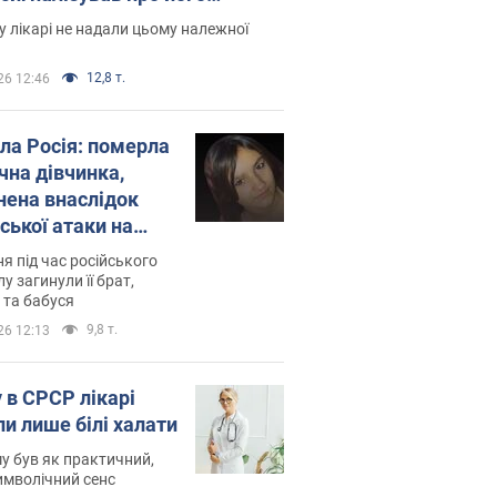
есивний" рак
 лікарі не надали цьому належної
12,8 т.
26 12:46
ила Росія: померла
чна дівчинка,
нена внаслідок
ської атаки на
ину. Фото
ня під час російського
лу загинули її брат,
 та бабуся
9,8 т.
26 12:13
 в СРСР лікарі
ли лише білі халати
у був як практичний,
символічний сенс