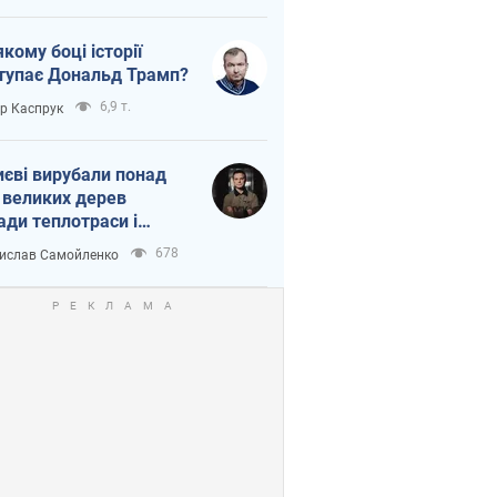
якому боці історії
тупає Дональд Трамп?
6,9 т.
ор Каспрук
иєві вирубали понад
 великих дерев
ади теплотраси і
переч Генплану
678
ислав Самойленко