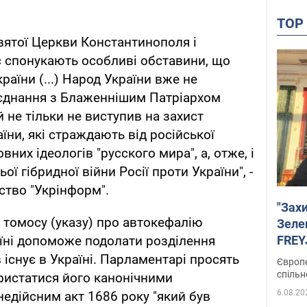
TO
Святої Церкви Константинополя і
с спонукають особливі обставини, що
раїни (...) Народ України вже не
єднання з Блаженнішим Патріархом
не тільки не виступив на захист
їни, які страждають від російської
овних ідеологів "русского мира", а, отже, і
ої гібридної війни Росії проти України", -
ство "Укрінформ".
"Зах
я томосу (указу) про автокефалію
Зеле
FREYJ
їні допоможе подолати розділення
підтр
 існує в Україні. Парламентарі просять
Європе
спільн
ристатися його канонічними
6.08.20
едійсним акт 1686 року "який був