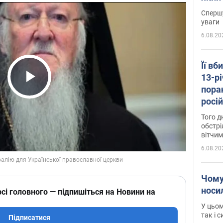
"агр
Спершу
уваги
6.08.20
Її вб
13-рі
пора
Play Video
росій
Сумщ
Того д
обстрі
вітчим
6.08.20
Чому
носи
сі головного — підпишіться на Новини на
У цьом
так і 
Підписатися