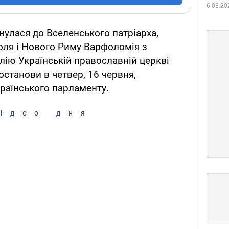
6.08.20
нулася до Вселенського патріарха,
оля і Нового Риму Варфоломія з
ію Українській православній церкві
останови в четвер, 16 червня,
країнського парламенту.
ідео дня