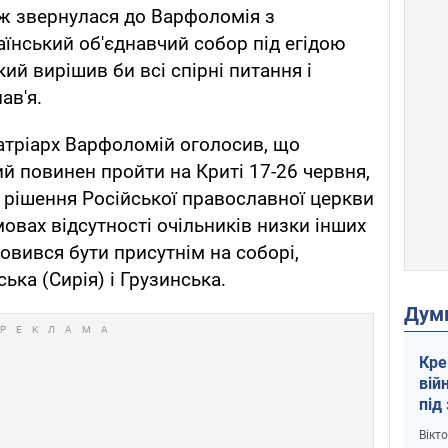
ж звернулася до Варфоломія з
їнський об'єднавчий собор під егідою
кий вирішив би всі спірні питання і
ав'я.
атріарх Варфоломій оголосив, що
й повинен пройти на Криті 17-26 червня,
 рішення Російської православної церкви
мовах відсутності очільників низки інших
мовився бути присутнім на соборі,
ька (Сирія) і Грузинська.
Дум
Кре
вій
під
кри
Вікт