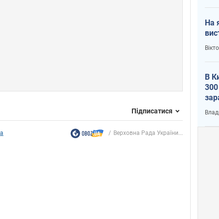
На 
вис
Вікт
В К
300
зар
всу
Підписатися
Влад
ка
Верховна Рада України...