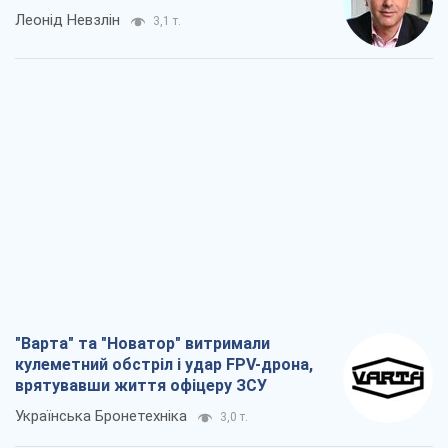
"Варта" та "Новатор" витримали
кулеметний обстріл і удар FPV-дрона,
врятувавши життя офіцеру ЗСУ
Українська Бронетехніка
3,0 т.
КНДР як каталізатор війни, або Про
новий етап російсько-
північнокорейського союзу
Олексій Кущ
3,2 т.
Вихід до еліти ЧС та тріумф "Сокола":
що відбувається в українському хокеї