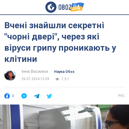
Вчені знайшли секретні
"чорні двері", через які
віруси грипу проникають у
клітини
Інна Василюк
Наука Обоз
26.07.2024 12:09
1,5 т.
0
РУС