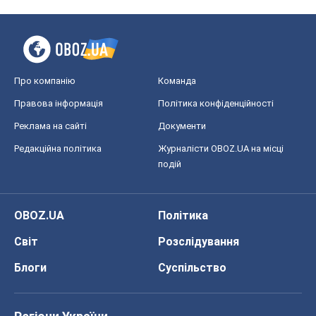
Редакційна політика
Журналісти OBOZ.UA на місці
подій
OBOZ.UA
Політика
Світ
Розслідування
Блоги
Суспільство
Регіони України
Київ
Харків
Запоріжжя
Дніпро
Черкаси
Спорт
Футбол
Баскетбол