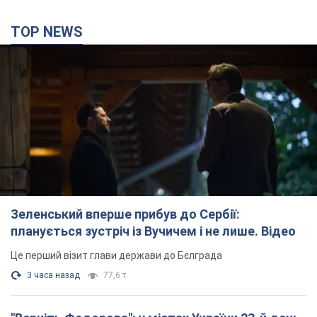
Зеленський вперше прибув до Сербії:
планується зустріч із Вучичем і не лише. Відео
Це перший візит глави держави до Бєлграда
3 часа назад
77,6 т.
"Верніть Федорова": у містах України 23-й день
поспіль тривають масові мітинги з
картонками. Фото і відео
Учасники акцій продовжують серію щоденних протестів
3 часа назад
2,2 т.
Сенат США схвалив законопроєкт Грема про
санкції проти Росії: що далі