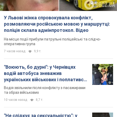
"Воюють, бо дурні": у Чернівцях
водій автобуса зневажив
українських військових і поплатився.
Відео
Водія звільнили після конфлікту з пасажирами
та образ військових
10 часов назад
8,7 т.
"Не слідкує за сексуальністю": у
Києві консультант салону краси
образив жінку після хімієтерапії,
розгорівся скандал. Фото
Працівник салону почав надавати оцінку
зовнішності жінки, сказавши, що вона носить
"чоловічу стрижку"
3 часа назад
13,8 т.