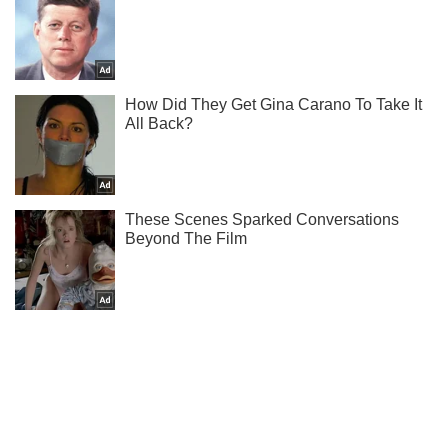
Ти ще не підписаний на наш Telegram? Швиденько тисни!
Підписатись
Підписатись