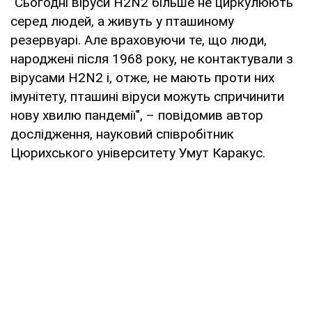
"Сьогодні віруси H2N2 більше не циркулюють
серед людей, а живуть у пташиному
резервуарі. Але враховуючи те, що люди,
народжені після 1968 року, не контактували з
вірусами H2N2 і, отже, не мають проти них
імунітету, пташині віруси можуть спричинити
нову хвилю пандемії", – повідомив автор
дослідження, науковий співробітник
Цюрихського університету Умут Каракус.