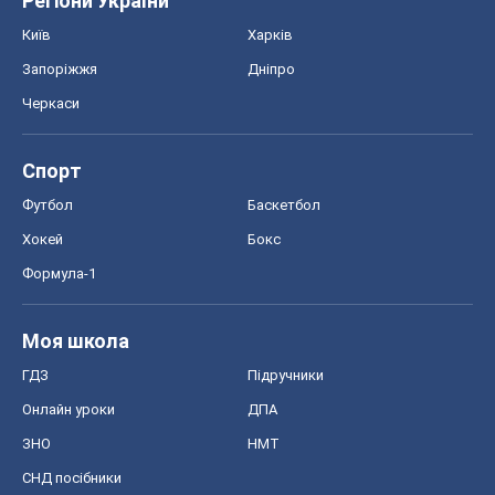
Хокей
Бокс
Формула-1
Моя школа
ГДЗ
Підручники
Онлайн уроки
ДПА
ЗНО
НМТ
СНД посібники
Авто
Тест Драйв
Електромобілі
Акції
Сервіс
Food Oboz