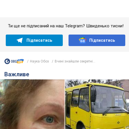
Наука Обоз
Вчені знайшли секретні...
Важливе
У Львові жінка спровокувала конфлікт,
розмовляючи російською мовою у маршрутці:
поліція склала адмінпротокол. Відео
На місце події прибули патрульні поліцейські та слідчо-
оперативна група
7 часов назад
9,9 т.