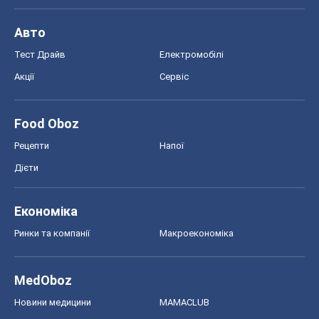
Рецепти
Напої
Дієти
Економіка
Ринки та компанії
Макроекономіка
MedOboz
Новини медицини
MAMACLUB
Шоу
Афіша
Плітки
Краса
Мода
Жіночий журнал