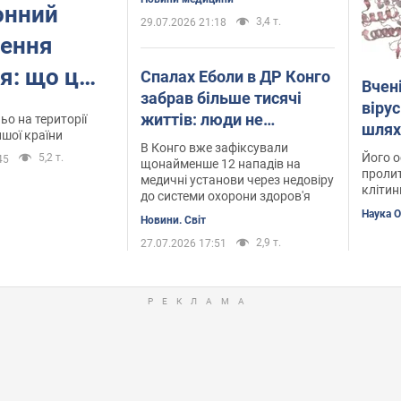
онний
3,4 т.
29.07.2026 21:18
ження
я: що це
Спалах Еболи в ДР Конго
Вчен
забрав більше тисячі
віру
життів: люди не
о на території
шля
ншої країни
довіряють медикам
В Конго вже зафіксували
Його о
5,2 т.
45
через дезінформацію
щонайменше 12 нападів на
пролит
медичні установи через недовіру
клітин
до системи охорони здоров'я
Наука 
Новини. Світ
2,9 т.
27.07.2026 17:51