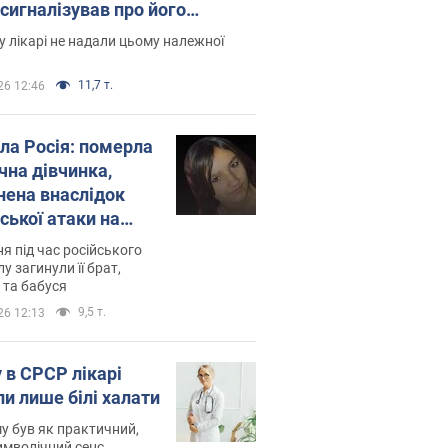
 сигналізував про його
есивний" рак
 лікарі не надали цьому належної
11,7 т.
26 12:46
ила Росія: померла
чна дівчинка,
нена внаслідок
ської атаки на
ину. Фото
ня під час російського
лу загинули її брат,
 та бабуся
9,5 т.
26 12:13
 в СРСР лікарі
ли лише білі халати
у був як практичний,
символічний сенс