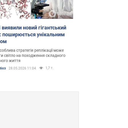
і виявили новий гігантський
с: поширюється унікальним
хом
соблива стратегія реплікації може
и світло на походження складного
ного життя
1,7 т.
Обоз
28.05.2026 11:04