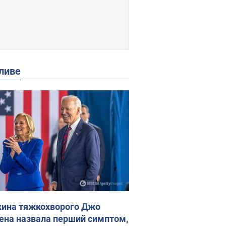
ливе
ина тяжкохворого Джо
ена назвала перший симптом,