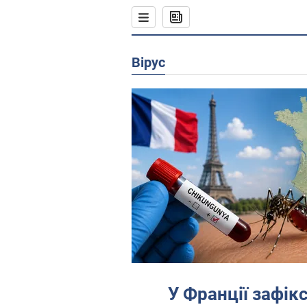
вірус
У Франції зафік