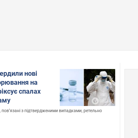
вердили нові
орювання на
іксує спалах
таму
, пов’язані з підтвердженими випадками, ретельно