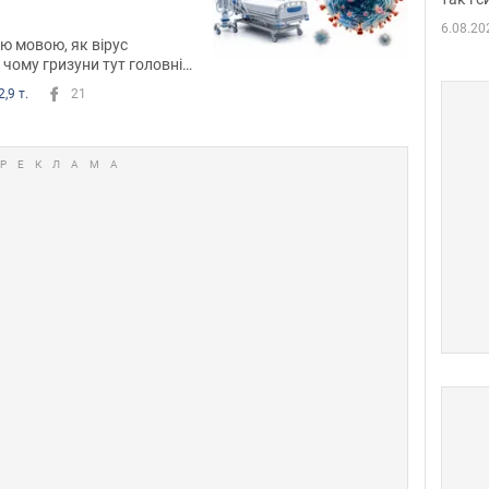
6.08.20
ю мовою, як вірус
 чому гризуни тут головні
анс захиститися
2,9 т.
21