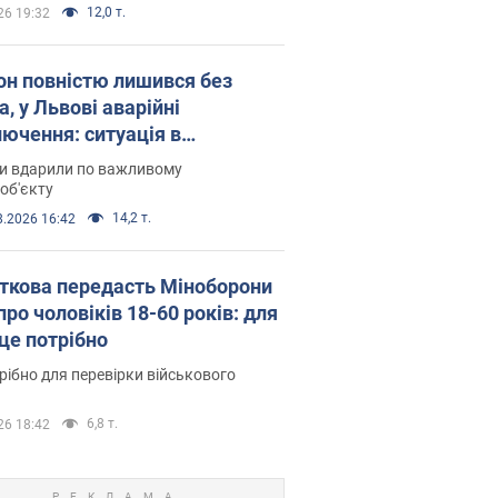
12,0 т.
26 19:32
он повністю лишився без
а, у Львові аварійні
лючення: ситуація в
госистемі 6 серпня
ни вдарили по важливому
об'єкту
14,2 т.
8.2026 16:42
ткова передасть Міноборони
про чоловіків 18-60 років: для
 це потрібно
рібно для перевірки військового
6,8 т.
26 18:42