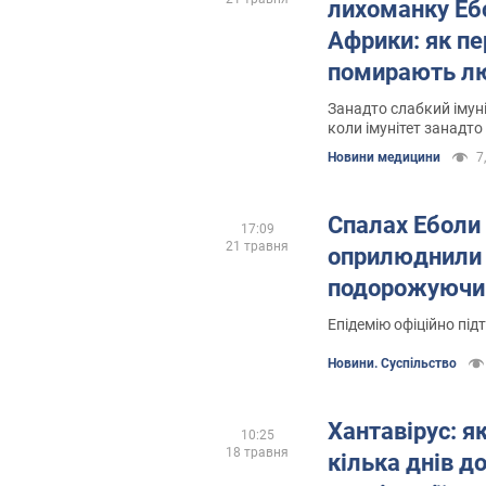
лихоманку Еб
Африки: як пе
помирають л
Занадто слабкий імун
коли імунітет занадто
захисні реакції
Новини медицини
7
Спалах Еболи 
17:09
21 травня
оприлюднили 
подорожуючи
Епідемію офіційно під
Новини. Суспільство
Хантавірус: я
10:25
18 травня
кілька днів д