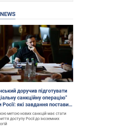
P NEWS
нський доручив підготувати
ціальну санкційну операцію"
 Росії: які завдання поставив
идент. Фото
ою метою нових санкцій має стати
иття доступу Росії до іноземних
огій