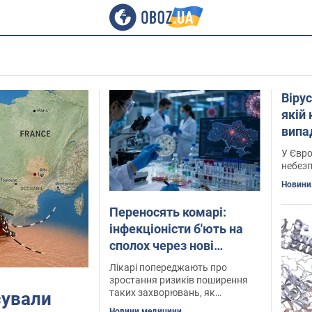
Вірус
якій
випа
У Євро
небезп
Новини.
Переносять комарі:
інфекціоністи б'ють на
сполох через нові
тропічні віруси, які
Лікарі попереджають про
набувають поширення в
зростання ризиків поширення
таких захворювань, як
сували
Україні
чікунгунья та лихоманка денге
Новини медицини