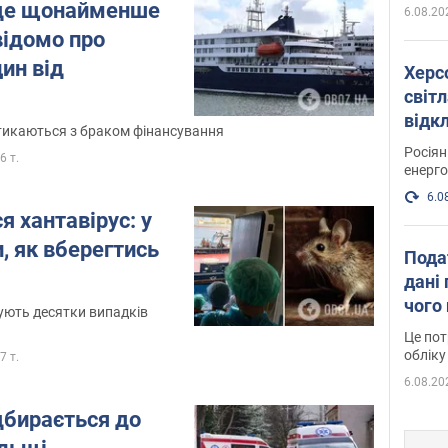
уде щонайменше
6.08.20
відомо про
ин від
Херс
світл
відк
тикаються з браком фінансування
енер
Росія
,6 т.
енерго
6.0
я хантавірус: у
, як вберегтись
Пода
дані 
чого
сують десятки випадків
Це пот
обліку
,7 т.
6.08.20
дбирається до