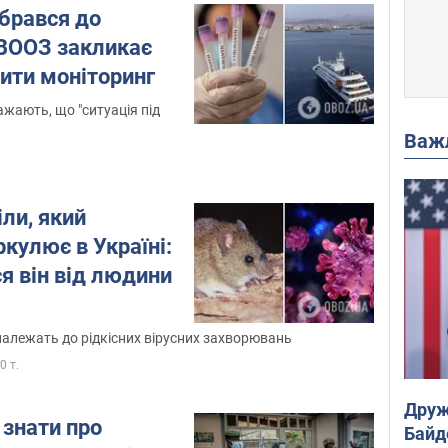
брався до
 ВООЗ закликає
ити моніторинг
ажають, що "ситуація під
Важ
ли, який
ркулює в Україні:
я він від людини
 належать до рідкісних вірусних захворювань
,0 т.
Друж
 знати про
Байд