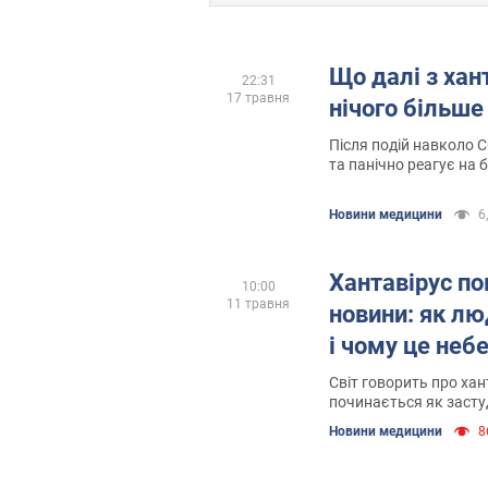
Що далі з хан
22:31
17 травня
нічого більше
Після подій навколо 
та панічно реагує на 
які мають хоча б нат
Цим досі гарно корис
Новини медицини
6
маніпулюють
Хантавірус по
10:00
11 травня
новини: як л
і чому це неб
Світ говорить про хан
починається як засту
Новини медицини
8