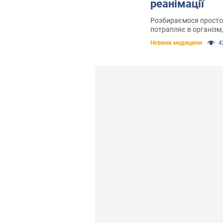
реанімації
Розбираємося просто
потрапляє в організм,
"акціонери" та чи є ш
Новини медицини
4