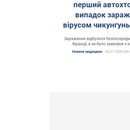
перший автохт
випадок зара
вірусом чикунгунь
означає
Зараження відбулося безпосереднь
Франції, а не було завезене з і
Новини медицини
30.07.2026 00: