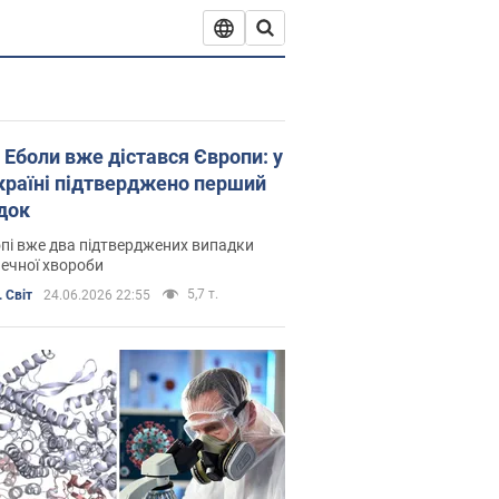
 Еболи вже дістався Європи: у
 країні підтверджено перший
док
пі вже два підтверджених випадки
ечної хвороби
5,7 т.
 Світ
24.06.2026 22:55