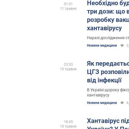
Необхідно б
01:51
11 травня
три дози: що 
розробку вакц
хантавірусу
Наразі дослідження с
Новини медицини
3
Як передаєтьс
23:33
10 травня
ЦГЗ розповіли
від інфекції
В Україні щороку фік
хантавірусу
Новини медицини
6
Хантавірус пі
18:45
10 травня