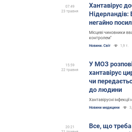
Хантавірус до
07:49
23 травня
Нідерландів:
негайно посил
Місцеві чиновники вв
контролем"
Новини. Світ
1,9 т.
У МОЗ розпові
15:59
22 травня
хантавірус ци
чи передаєтьс
до людини
Хантавірусні інфекції
Новини медицини
3
Все, що треба
20:21
21 травня