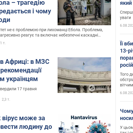
ола – трагедію
який
"агр
редається і чому
Спершу
уваги
юди
6.08.20
ітет не є проблемою при лихоманці Ебола. Проблема,
 агресивно реагує та включає небезпечні каскадні
Її вб
,1 т.
13-рі
пора
в Африці: в МЗС
росій
рекомендації
Сумщ
Того д
м українцям
обстрі
вітчим
твердили 17 травня
6.08.20
2,3 т.
Чому
к вірус може за
носи
овести людину до
У цьом
так і 