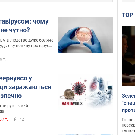
TO
тавірусом: чому
 не чутно?
COVID людство дуже боляче
будь-яку новину про віруси,
як на передачу між людьми.
туються та легко
,9 т.
вернувся у
юди заражаються
езпечно
Зеле
"спе
тавірус – який
проти
да
през
Головн
6,7 т.
42
перекр
технол