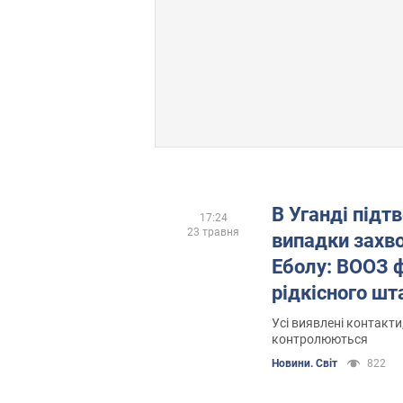
В Уганді підт
17:24
23 травня
випадки захв
Еболу: ВООЗ ф
рідкісного ш
Усі виявлені контакти
контролюються
Новини. Світ
822