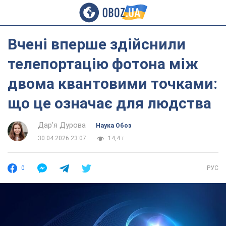
Вчені вперше здійснили
телепортацію фотона між
двома квантовими точками:
що це означає для людства
Дар'я Дурова
Наука Обоз
30.04.2026 23:07
14,4 т.
0
РУС