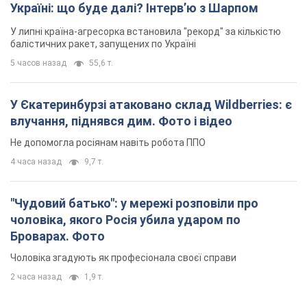
Україні: що буде далі? Інтерв’ю з Шарпом
У липні країна-агресорка встановила "рекорд" за кількістю
балістичних ракет, запущених по Україні
5 часов назад
55,6 т.
У Єкатеринбурзі атаковано склад Wildberries: є
влучання, піднявся дим. Фото і відео
Не допомогла росіянам навіть робота ППО
4 часа назад
9,7 т.
"Чудовий батько": у мережі розповіли про
чоловіка, якого Росія убила ударом по
Броварах. Фото
Чоловіка згадують як професіонала своєї справи
2 часа назад
1,9 т.