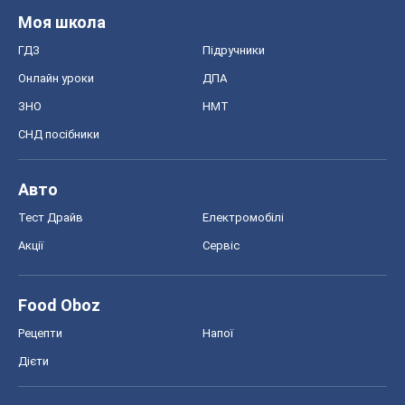
Моя школа
ГДЗ
Підручники
Онлайн уроки
ДПА
ЗНО
НМТ
СНД посібники
Авто
Тест Драйв
Електромобілі
Акції
Сервіс
Food Oboz
Рецепти
Напої
Дієти