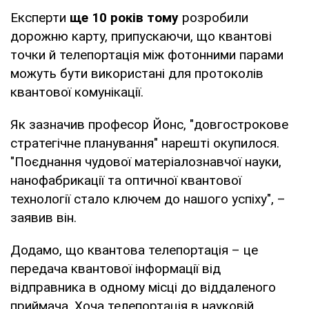
Експерти
ще 10 років тому
розробили
дорожню карту, припускаючи, що квантові
точки й телепортація між фотонними парами
можуть бути використані для протоколів
квантової комунікації.
Як зазначив професор Йонс, "довгострокове
стратегічне планування" нарешті окупилося.
"Поєднання чудової матеріалознавчої науки,
нанофабрикації та оптичної квантової
технології стало ключем до нашого успіху", –
заявив він.
Додамо, що квантова телепортація – це
передача квантової інформації від
відправника в одному місці до віддаленого
приймача. Хоча телепортація в науковій