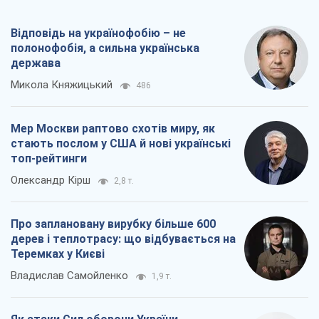
Відповідь на українофобію – не
полонофобія, а сильна українська
держава
Микола Княжицький
486
Мер Москви раптово схотів миру, як
стають послом у США й нові українські
топ-рейтинги
Олександр Кірш
2,8 т.
Про заплановану вирубку більше 600
дерев і теплотрасу: що відбувається на
Теремках у Києві
Владислав Самойленко
1,9 т.