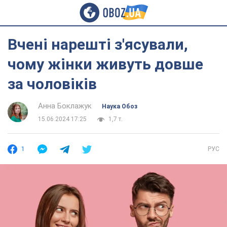
Вчені нарешті з'ясували,
чому жінки живуть довше
за чоловіків
Анна Боклажук
Наука Обоз
15.06.2024 17:25
1,7 т.
1
РУС