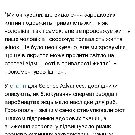
"Ми очікували, що видалення зародкових
клітин подовжить тривалість життя як
чоловіків, так і самок, але це продовжує життя
лише чоловіків і скорочує тривалість життя
жінок. Це було неочікувано, але ми зрозуміли,
що це відкриття може пролити світло на
статеві відмінності в тривалості життя", –
прокоментував Ішітані.
У
статті
для Science Advances, дослідники
описують, як блокування сперматозоїдів і
виробництва яєць мало наслідки для риб.
Гормональні зміни у самок стимулювали ріст
шляхом підтримки здорових тканин, а
зниження естрогену підвищувало ризик
серцево-судинних захворювань. Самці ж