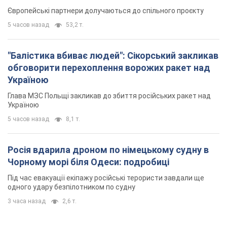
Європейські партнери долучаються до спільного проєкту
5 часов назад
53,2 т.
"Балістика вбиває людей": Сікорський закликав
обговорити перехоплення ворожих ракет над
Україною
Глава МЗС Польщі закликав до збиття російських ракет над
Україною
5 часов назад
8,1 т.
Росія вдарила дроном по німецькому судну в
Чорному морі біля Одеси: подробиці
Під час евакуації екіпажу російські терористи завдали ще
одного удару безпілотником по судну
3 часа назад
2,6 т.