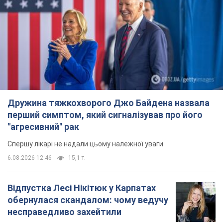
Дружина тяжкохворого Джо Байдена назвала
перший симптом, який сигналізував про його
"агресивний" рак
Спершу лікарі не надали цьому належної уваги
6.08.2026 12:46
15,1 т.
Відпустка Лесі Нікітюк у Карпатах
обернулася скандалом: чому ведучу
несправедливо захейтили