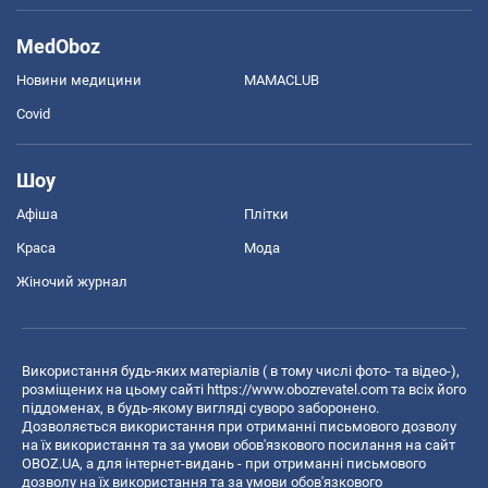
MedOboz
Новини медицини
MAMACLUB
Covid
Шоу
Афіша
Плітки
Краса
Мода
Жіночий журнал
Використання будь-яких матеріалів ( в тому числі фото- та відео-),
розміщених на цьому сайті
https://www.obozrevatel.com
та всіх його
піддоменах, в будь-якому вигляді суворо заборонено.
Дозволяється використання при отриманні письмового дозволу
на їх використання та за умови обов'язкового посилання на сайт
OBOZ.UA, а для інтернет-видань - при отриманні письмового
дозволу на їх використання та за умови обов'язкового