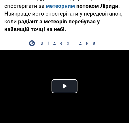
спостерігати за
метеорним
потоком Ліриди
.
Найкраще його спостерігати у передсвітанок,
коли
радіант з метеорів перебуває у
найвищій точці на небі.
Відео дня
Play Video