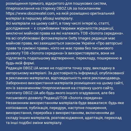
розміщення прямого, відкритого для пошукових систем,
гіперпосилання на сторінку OBOZ.UA за посиланням
https://www.obozrevatel.com
, на якій розміщено оригінальний
матеріал в першому абзаці матеріалу.
Всі матеріали на цьому сайті, в тому числі інтерв’ю, статті,
дослідження – є службовими творами журналістів редакції,
виключні майнові права на які належать ТОВ «Золота середина».
На всі опубліковані фотоматеріали Getty Images редакція має
майнові права, які захищаються законом України «Про авторські
права та суміжні права», ніхто не має права без письмового
дозволу ТОВ «Золота середина» їх використовувати, вони не
підлягають подальшому відтворенню, перекладу, поширенню в
будь-якій формі.
Редакція OBOZ.UA може не поділяти точку зору, викладену в
авторському матеріалі. За достовірність інформації, опублікованої
в рекламних матеріалах, відповідальність несе рекламодавець.
Заборонено використання матеріалів розміщених на цьому сайті,
хоч із зазначенням гіперпосилання на сторінку цього сайту,
логотипу OBOZ.UA або будь-якого іншого згадування, але без
письмового дозволу Редакції/ТОВ «Золота середина»
Незаконним використанням матеріалів буде вважатися: будь-яке
копiювання, публiкацiя, передрук, наступне поширення,
використання, переробка з використанням, включенням до
складу інших матеріалів, розповсюдження, адаптація, переклад
та інші подібні зміни матеріалу.