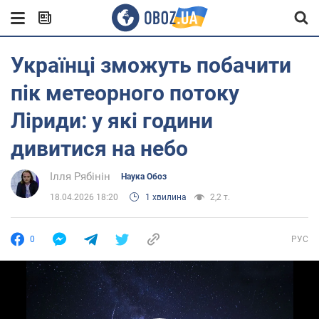
Українці зможуть побачити
пік метеорного потоку
Ліриди: у які години
дивитися на небо
Ілля Рябінін
Наука Обоз
18.04.2026 18:20
1 хвилина
2,2 т.
0
РУС