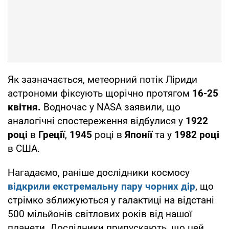
Як зазначається, метеорний потік Ліриди
астрономи фіксують щорічно протягом
16-25
квітня.
Водночас у NASA заявили, що
аналогічні спостереження відбулися у
1922
році
в
Греції
,
1945
році в
Японії
та у
1982 році
в США.
Нагадаємо, раніше дослідники космосу
відкрили екстремальну пару чорних дір
, що
стрімко зближуються у галактиці на відстані
500 мільйонів світлових років від нашої
планети. Дослідники припускають, що цей