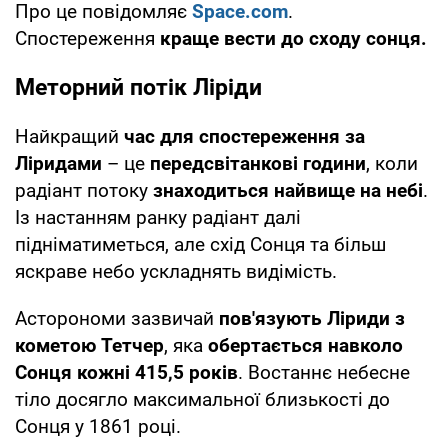
Про це повідомляє
Space.com
.
Спостереження
краще вести до сходу сонця.
Меторний потік Ліріди
Найкращий
час для спостереження за
Ліридами
– це
передсвітанкові години
, коли
радіант потоку
знаходиться найвище на небі
.
Із настанням ранку радіант далі
підніматиметься, але схід Сонця та більш
яскраве небо ускладнять видімість.
Асторономи зазвичай
пов'язують Ліриди з
кометою Тетчер
, яка
обертається навколо
Сонця
кожні 415,5 років
. Востаннє небесне
тіло досягло максимальної близькості до
Сонця у 1861 році.