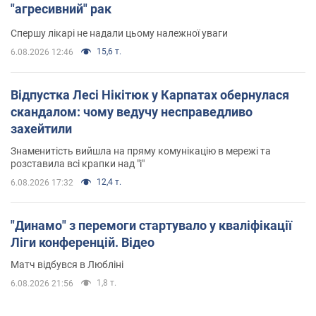
"агресивний" рак
Спершу лікарі не надали цьому належної уваги
15,6 т.
6.08.2026 12:46
Відпустка Лесі Нікітюк у Карпатах обернулася
скандалом: чому ведучу несправедливо
захейтили
Знаменитість вийшла на пряму комунікацію в мережі та
розставила всі крапки над "і"
12,4 т.
6.08.2026 17:32
"Динамо" з перемоги стартувало у кваліфікації
Ліги конференцій. Відео
Матч відбувся в Любліні
1,8 т.
6.08.2026 21:56