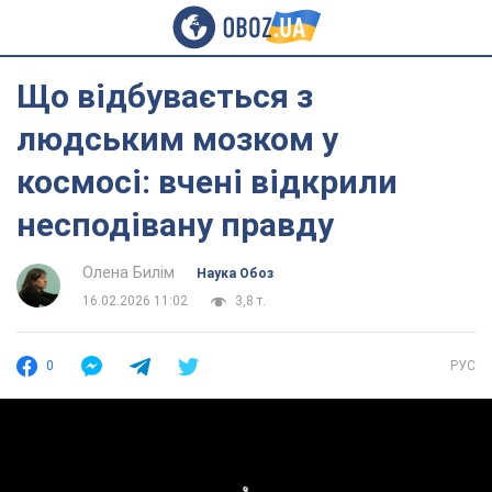
Що відбувається з
людським мозком у
космосі: вчені відкрили
несподівану правду
Олена Билім
Наука Обоз
16.02.2026 11:02
3,8 т.
0
РУС