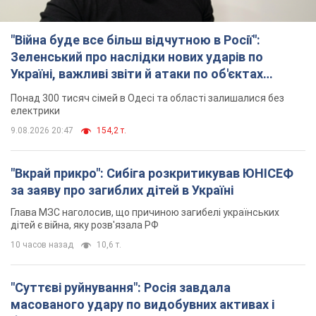
"Війна буде все більш відчутною в Росії":
Зеленський про наслідки нових ударів по
Україні, важливі звіти й атаки по об'єктах
ворога. Відео
Понад 300 тисяч сімей в Одесі та області залишалися без
електрики
9.08.2026 20:47
154,2 т.
"Вкрай прикро": Сибіга розкритикував ЮНІСЕФ
за заяву про загиблих дітей в Україні
Глава МЗС наголосив, що причиною загибелі українських
дітей є війна, яку розв'язала РФ
10 часов назад
10,6 т.
"Суттєві руйнування": Росія завдала
масованого удару по видобувних активах і