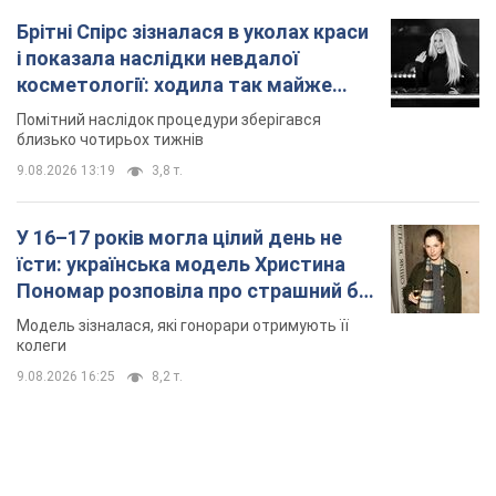
Брітні Спірс зізналася в уколах краси
і показала наслідки невдалої
косметології: ходила так майже
місяць
Помітний наслідок процедури зберігався
близько чотирьох тижнів
9.08.2026 13:19
3,8 т.
У 16–17 років могла цілий день не
їсти: українська модель Христина
Пономар розповіла про страшний бік
модельної кар’єри
Модель зізналася, які гонорари отримують її
колеги
9.08.2026 16:25
8,2 т.