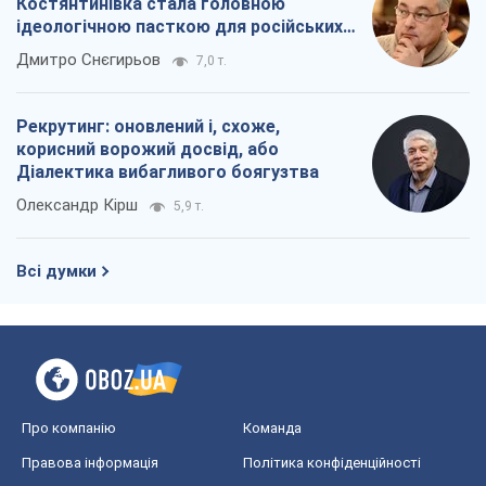
Костянтинівка стала головною
ідеологічною пасткою для російських
окупантів
Дмитро Снєгирьов
7,0 т.
Рекрутинг: оновлений і, схоже,
корисний ворожий досвід, або
Діалектика вибагливого боягузтва
Олександр Кірш
5,9 т.
Всі думки
Про компанію
Команда
Правова інформація
Політика конфіденційності