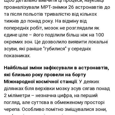
Щоб детально вивчити ці процеси, науковці
проаналізували МРТ-знімки 26 астронавтів до
та після польотів тривалістю від кількох
тижнів до понад року. На відміну від
попередніх робіт, мозок не розглядали як
єдине ціле – його поділили більш ніж на 100
окремих зон. Це дозволило виявити локальні
зсуви, які раніше "губилися" у середніх
показниках.
Найбільші зміни зафіксували в астронавтів,
які близько року провели на борту
Міжнародної космічної станції
. У деяких
ділянках біля верхівки мозку зсув сягав понад
2 міліметри – незначна цифра, на перший
погляд, але суттєва в обмеженому просторі
черепа. Особливо помітно зміщувалися зони,