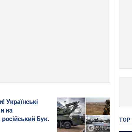
и! Українські
ли на
російський Бук.
TO