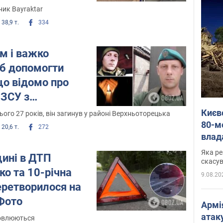
ник Bayraktar
38,9 т.
334
м і важко
б допомогти
що відомо про
 ЗСУ з
и
Києв
ього 27 років, він загинув у районі Верхньоторецька
80-м
20,6 т.
272
влад
буді
Яка ре
ині в ДТП
"мос
скасув
ко та 10-річна
9.08.20
еретворилося на
 Фото
Армі
атаку
новлюються