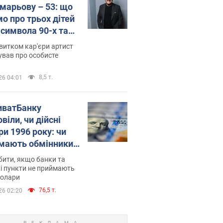
марьову – 53: що
мо про трьох дітей
-символа 90-х та
 вигляд вони
витком кар'єри артист
ть
ував про особисте
8,5 т.
26 04:01
иватБанку
віли, чи дійсні
ри 1996 року: чи
мають обмінники
анки такі купюри
ити, якщо банки та
і пункти не приймають
долари
76,5 т.
26 02:20