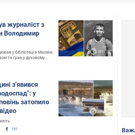
нув журналіст з
 Володимир
цював у бібліотеці в Малині,
ом та грав у духовому
ні з'явився
водоспад": у
повінь затопило
 відео
жають
Важ
181