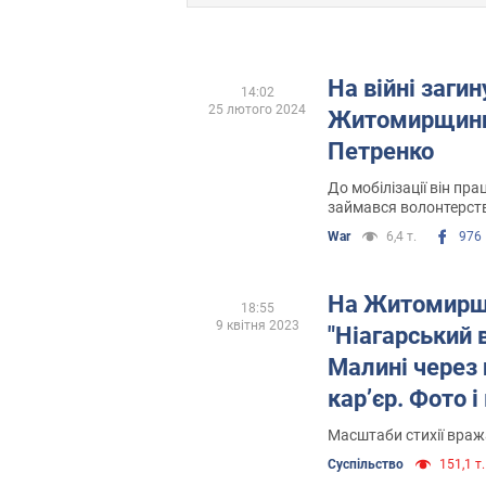
На війні заги
14:02
25 лютого 2024
Житомирщини
Петренко
До мобілізації він пра
займався волонтерств
оркестрі
War
6,4 т.
976
На Житомирщи
18:55
9 квітня 2023
"Ніагарський 
Малині через 
кар’єр. Фото і
Масштаби стихії вра
Суспільство
151,1 т.