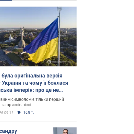
 була оригінальна версія
 України та чому її боялася
ська імперія: про це не
овідають у школі
вним символом є тільки перший
 та приспів пісні
16,8 т.
26 09:15
сандру