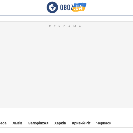
еса
Львів
Запоріжжя
Харків
Кривий Ріг
Черкаси