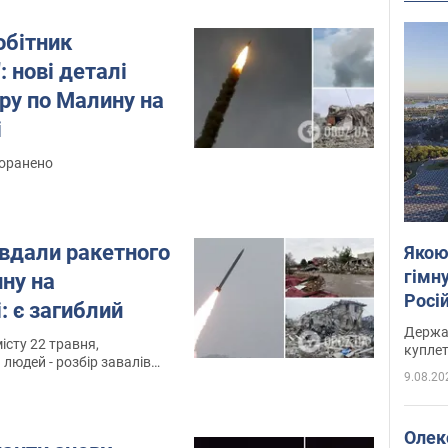
обітник
: нові деталі
ру по Малину на
і
поранено
авдали ракетного
Якою
гімну
ну на
Росій
 є загиблий
розп
Держа
істу 22 травня,
куплет
людей - розбір завалів
9.08.20
Олек