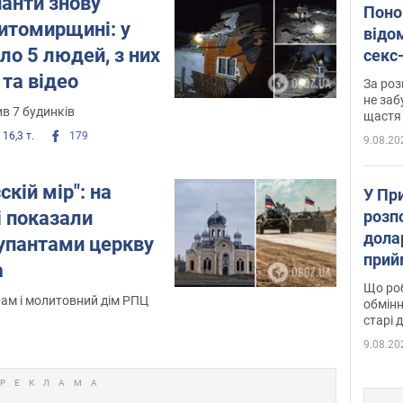
панти знову
Поно
итомирщині: у
відо
ло 5 людей, з них
секс
який
 та відео
За роз
маю
не заб
в 7 будинків
щастя
16,3 т.
179
9.08.20
кій мір": на
У Пр
розпо
 показали
дола
купантами церкву
прий
а
та б
Що роб
рам і молитовний дім РПЦ
обмінн
старі 
9.08.20