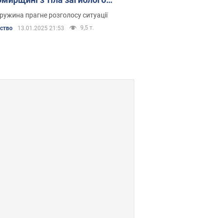
сника України перед
ружина прагне розголосу ситуації
ванням зникла обручка
9,5 т.
ьство
13.01.2025 21:53