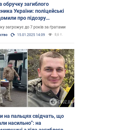
в обручку загиблого
сника України: поліцейські
домили про підозру
івнику моргу на
ку загрожує до 7 років за ґратами
мирщині. Фото
8,6 т.
ьство
15.01.2025 14:09
и на пальцях свідчать, що
али насильно": на
мирщині з тіла загиблого