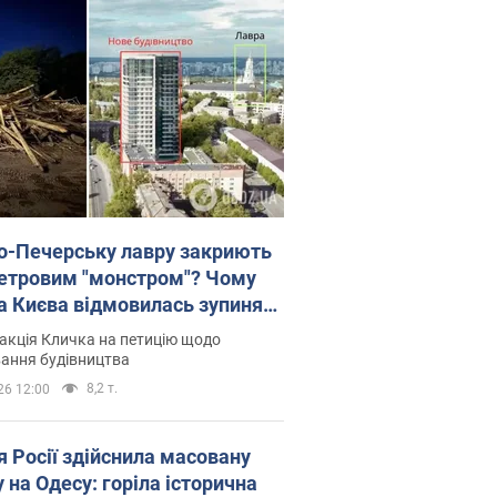
о-Печерську лавру закриють
етровим "монстром"? Чому
а Києва відмовилась зупиняти
вництво хмарочоса
акція Кличка на петицію щодо
ковського вірянина"
ання будівництва
8,2 т.
26 12:00
я Росії здійснила масовану
 на Одесу: горіла історична