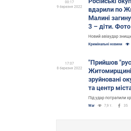
Російські оку
00:17
9 березня 2022
вдарили по Ж
Малині загину
3 – діти. Фото
Новий авіаудар знищи
Кримінальні новини
"Прийшов "русс
17:07
8 березня 2022
Житомирщині
зруйновані о
та центр міст
Під удар потрапили х
War
7,9 т.
35