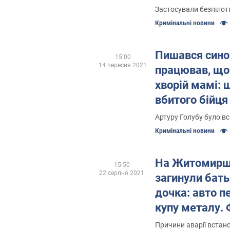
Застосували безпілот
Кримінальні новини
Пишався сино
15:00
14 вересня 2021
працював, що
хворій мамі: 
вбитого бійця
Житомирщин
Артуру Голубу було вс
Кримінальні новини
На Житомирщ
15:50
22 серпня 2021
загинули бать
дочка: авто п
купу металу.
Причини аварії вста