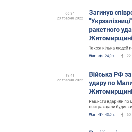
Загинув співр
06:34
23 травня 2022
"Укрзалізниці"
ракетного уда
Житомирщин
Також кілька людей 
War
24,9 т.
22
Війська РФ з
19:41
22 травня 2022
удару по Мали
Житомирщині:
Рашисти вдарили по м
постраждали будинки 
триває
War
43,0 т.
60