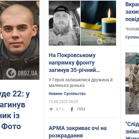
Вкра
захи
пові
прац
Чолові
Жито
Суспіл
На Покровському
напрямку фронту
загинув 35-річний
захисник із
У Героя залишилися дружина й
Житомирщини. Фото
маленька донька
де 22: у
Новини. Суспільство
15.06.2025 06:05
загинув
4,7 т.
1953
ик із
"Слід
 Фото
АРМА закриває очі на
знім
розкрадання
Жито