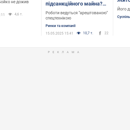
Бойко не дожив
підсанкційного майна?
захи
Його д
На арештованому заводі
Роботи ведуться "арештованою"
похо
4,6 т.
:11
групи "Юнігран" Шапрана
Суспіл
спецтехнікою
і Осіпова ведуться
Ринки та компанії
роботи
10,7 т.
22
15.05.2025 15:41