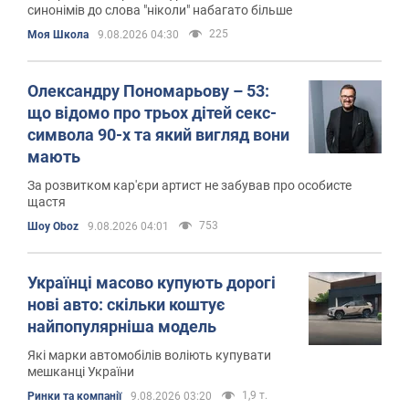
синонімів до слова "ніколи" набагато більше
225
Моя Школа
9.08.2026 04:30
Олександру Пономарьову – 53:
що відомо про трьох дітей секс-
символа 90-х та який вигляд вони
мають
За розвитком кар'єри артист не забував про особисте
щастя
753
Шоу Oboz
9.08.2026 04:01
Українці масово купують дорогі
нові авто: скільки коштує
найпопулярніша модель
Які марки автомобілів воліють купувати
мешканці України
1,9 т.
Ринки та компанії
9.08.2026 03:20