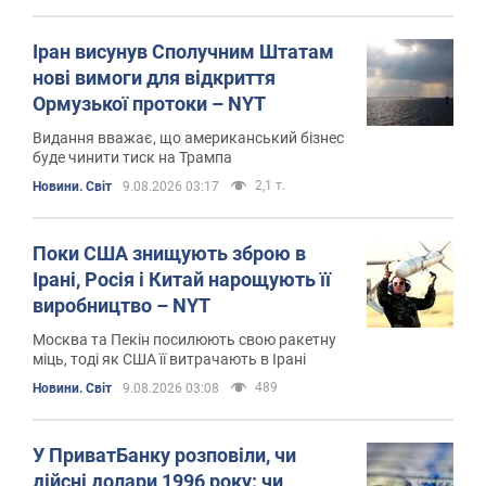
Іран висунув Сполучним Штатам
нові вимоги для відкриття
Ормузької протоки – NYT
Видання вважає, що американський бізнес
буде чинити тиск на Трампа
2,1 т.
Новини. Світ
9.08.2026 03:17
Поки США знищують зброю в
Ірані, Росія і Китай нарощують її
виробництво – NYT
Москва та Пекін посилюють свою ракетну
міць, тоді як США її витрачають в Ірані
489
Новини. Світ
9.08.2026 03:08
У ПриватБанку розповіли, чи
дійсні долари 1996 року: чи