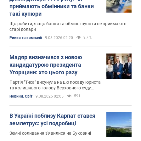
приймають обмінники та банки
такі купюри
Що робити, якщо банки та обмінні пункти не приймають
старі долари
9,7 т.
Ринки та компанії
9.08.2026 02:20
Мадяр визначився з новою
кандидатурою президента
Угорщини: хто цього разу
Партія "Тиса" висунула на цю посаду юриста
та колишнього голову Верховного суду
Андраша Баку
591
Новини. Світ
9.08.2026 02:05
В Україні поблизу Карпат стався
землетрус: усі подробиці
Земні коливання з'явилися на Буковині