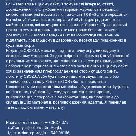
Всі матеріали на цьому сайті, в тому числі інтерв’ю, статті,
дослідження – є службовими творами журналістів редакції,
виключні майнові права на які належать ТОВ «Золота середина».
На всі опубліковані фотоматеріали Getty Images редакція має
майнові права, які захищаються законом України «Про авторські
права та суміжні права», ніхто не має права без письмового
дозволу ТОВ «Золота середина» їх використовувати, вони не
підлягають подальшому відтворенню, перекладу, поширенню в
будь-якій формі.
Редакція OBOZ.UA може не поділяти точку зору, викладену в
авторському матеріалі. За достовірність інформації, опублікованої
в рекламних матеріалах, відповідальність несе рекламодавець.
Заборонено використання матеріалів розміщених на цьому сайті,
хоч із зазначенням гіперпосилання на сторінку цього сайту,
логотипу OBOZ.UA або будь-якого іншого згадування, але без
письмового дозволу Редакції/ТОВ «Золота середина»
Незаконним використанням матеріалів буде вважатися: будь-яке
копiювання, публiкацiя, передрук, наступне поширення,
використання, переробка з використанням, включенням до
складу інших матеріалів, розповсюдження, адаптація, переклад
та інші подібні зміни матеріалу.
Назва онлайн медіа — «OBOZ.UA»
- суб'єкт у сфері онлайн медіа;
- ідентифікатор медіа — R40-06156;