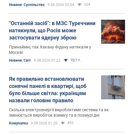
504
Новини. Суспільство
9.08.2026 02:04
"Останній засіб": в МЗС Туреччини
натякнули, що Росія може
застосувати ядерну зброю
Принаймні, так Хакану Фідану натякали у
Москві
10,1 т.
Новини. Світ
9.08.2026 01:22
Як правильно встановлювати
сонячні панелі в квартирі, щоб
було більше світла: українцям
назвали головне правило
Скільки електроенергії вироблятиме система та як
змінюється виробіток взимку та в похмурі дні
495
Комуналка
9.08.2026 01:20