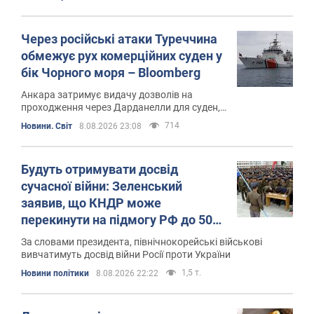
Через російські атаки Туреччина
обмежує рух комерційних суден у
бік Чорного моря – Bloomberg
Анкара затримує видачу дозволів на
проходження через Дарданелли для суден,
що прямують до Новоросійська та, за
714
Новини. Світ
8.08.2026 23:08
деякими даними, України
Будуть отримувати досвід
сучасної війни: Зеленський
заявив, що КНДР може
перекинути на підмогу РФ до 50
тис. військових
За словами президента, північнокорейські військові
вивчатимуть досвід війни Росії проти України
1,5 т.
Новини політики
8.08.2026 22:22