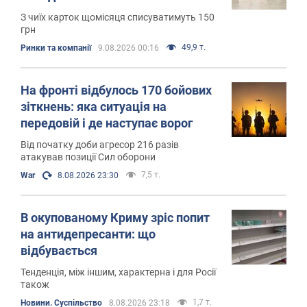
З чиїх карток щомісяця списуватимуть 150
грн
49,9 т.
Ринки та компанії
9.08.2026 00:16
На фронті відбулось 170 бойових
зіткнень: яка ситуація на
передовій і де наступає ворог
Від початку доби агресор 216 разів
атакував позиції Сил оборони
7,5 т.
War
8.08.2026 23:30
В окупованому Криму зріс попит
на антидепресанти: що
відбувається
Тенденція, між іншим, характерна і для Росії
також
1,7 т.
Новини. Суспільство
8.08.2026 23:18