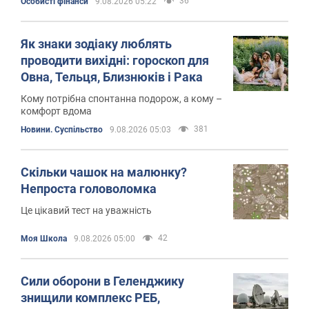
36
Особисті фінанси
9.08.2026 05:22
Як знаки зодіаку люблять
проводити вихідні: гороскоп для
Овна, Тельця, Близнюків і Рака
Кому потрібна спонтанна подорож, а кому –
комфорт вдома
381
Новини. Суспільство
9.08.2026 05:03
Скільки чашок на малюнку?
Непроста головоломка
Це цікавий тест на уважність
42
Моя Школа
9.08.2026 05:00
Сили оборони в Геленджику
знищили комплекс РЕБ,