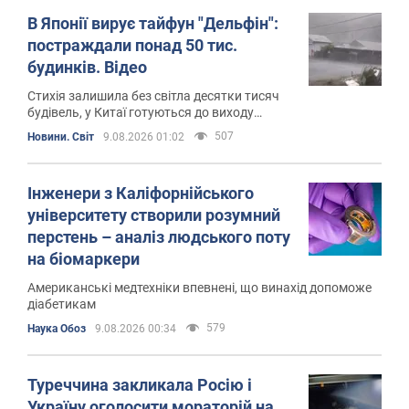
В Японії вирує тайфун "Дельфін":
постраждали понад 50 тис.
будинків. Відео
Стихія залишила без світла десятки тисяч
будівель, у Китаї готуються до виходу
тайфуну на сушу
507
Новини. Світ
9.08.2026 01:02
Інженери з Каліфорнійського
університету створили розумний
перстень – аналіз людського поту
на біомаркери
Американські медтехніки впевнені, що винахід допоможе
діабетикам
579
Наука Обоз
9.08.2026 00:34
Туреччина закликала Росію і
Україну оголосити мораторій на