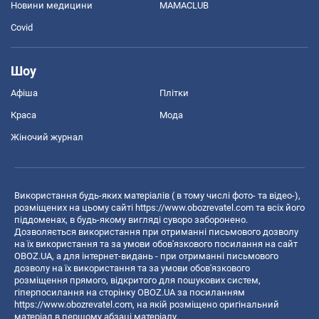
Новини медицини
MAMACLUB
Covid
Шоу
Афіша
Плітки
Краса
Мода
Жіночий журнал
Використання будь-яких матеріалів ( в тому числі фото- та відео-),
розміщених на цьому сайті
https://www.obozrevatel.com
та всіх його
піддоменах, в будь-якому вигляді суворо заборонено.
Дозволяється використання при отриманні письмового дозволу
на їх використання та за умови обов'язкового посилання на сайт
OBOZ.UA, а для інтернет-видань - при отриманні письмового
дозволу на їх використання та за умови обов'язкового
розміщення прямого, відкритого для пошукових систем,
гіперпосилання на сторінку OBOZ.UA за посиланням
https://www.obozrevatel.com
, на якій розміщено оригінальний
матеріал в першому абзаці матеріалу.