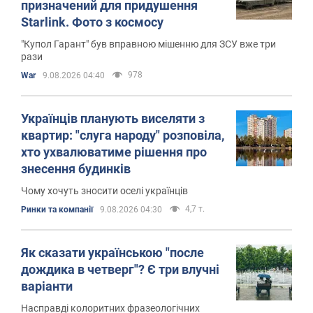
призначений для придушення
Starlink. Фото з космосу
"Купол Гарант" був вправною мішенню для ЗСУ вже три
рази
978
War
9.08.2026 04:40
Українців планують виселяти з
квартир: "слуга народу" розповіла,
хто ухвалюватиме рішення про
знесення будинків
Чому хочуть зносити оселі українців
4,7 т.
Ринки та компанії
9.08.2026 04:30
Як сказати українською "после
дождика в четверг"? Є три влучні
варіанти
Насправді колоритних фразеологічних