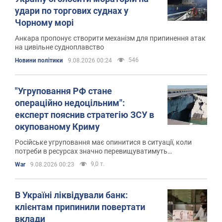
удари по торгових суднах у
Чорному морі
Анкара пропонує створити механізм для припинення атак
на цивільне судноплавство
546
Новини політики
9.08.2026 00:24
"Угруповання РФ стане
операційно недоцільним":
експерт пояснив стратегію ЗСУ в
окупованому Криму
Російське угруповання має опинитися в ситуації, коли
потреби в ресурсах значно перевищуватимуть
постачання
9,0 т.
War
9.08.2026 00:23
В Україні ліквідували банк:
клієнтам припинили повертати
вклади