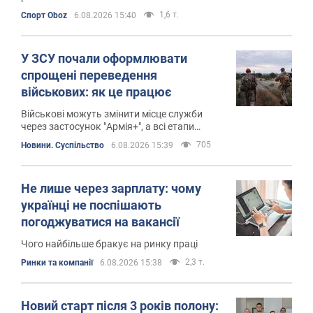
1,6 т.
Спорт Oboz
6.08.2026 15:40
У ЗСУ почали оформлювати
спрощені переведення
військових: як це працює
Військові можуть змінити місце служби
через застосунок "Армія+", а всі етапи
оформлення відображаються онлайн
705
Новини. Суспільство
6.08.2026 15:39
Не лише через зарплату: чому
українці не поспішають
погоджуватися на вакансії
Чого найбільше бракує на ринку праці
2,3 т.
Ринки та компанії
6.08.2026 15:38
Новий старт після 3 років полону: