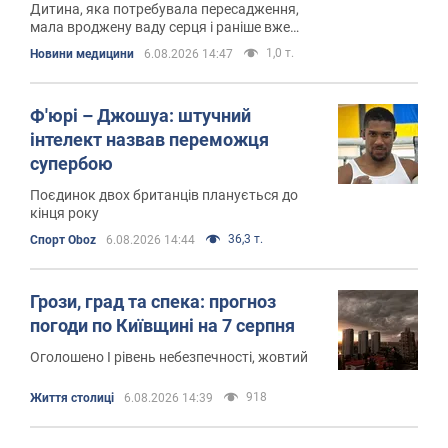
Дитина, яка потребувала пересадження,
мала вроджену ваду серця і раніше вже
перенесла операцію
1,0 т.
Новини медицини
6.08.2026 14:47
Ф'юрі – Джошуа: штучний
інтелект назвав переможця
супербою
Поєдинок двох британців планується до
кінця року
36,3 т.
Спорт Oboz
6.08.2026 14:44
Грози, град та спека: прогноз
погоди по Київщині на 7 серпня
Оголошено І рівень небезпечності, жовтий
918
Життя столиці
6.08.2026 14:39