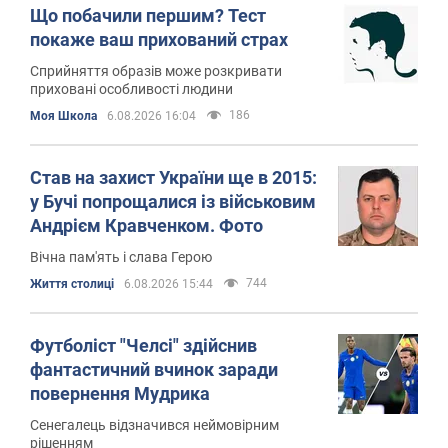
Що побачили першим? Тест
покаже ваш прихований страх
Сприйняття образів може розкривати
приховані особливості людини
186
Моя Школа
6.08.2026 16:04
Став на захист України ще в 2015:
у Бучі попрощалися із військовим
Андрієм Кравченком. Фото
Вічна пам'ять і слава Герою
744
Життя столиці
6.08.2026 15:44
Футболіст "Челсі" здійснив
фантастичний вчинок заради
повернення Мудрика
Сенегалець відзначився неймовірним
рішенням