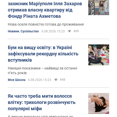
захисник Маріуполя Ілля Захаров
отримав власну квартиру від
Фонду Ріната Ахметова
Нова оселя повністю готова до проживання
468
Новини. Суспільство
6.08.2026 15:23
Бум на вищу освіту: в Україні
зафіксували рекордну кількість
вступників
Нинішні показники – найвищі за останні
пʼять років
948
Моя Школа
6.08.2026 15:23
Як часто треба мити волосся
влітку: трихологи розвінчують
популярні міфи
У деяких випадках слід звернутися до