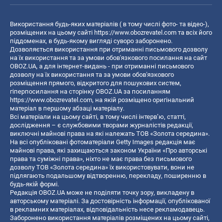
Використання будь-яких матеріалів ( в тому числі фото- та відео-),
розміщених на цьому сайті
https://www.obozrevatel.com
та всіх його
піддоменах, в будь-якому вигляді суворо заборонено.
Дозволяється використання при отриманні письмового дозволу
на їх використання та за умови обов'язкового посилання на сайт
OBOZ.UA, а для інтернет-видань - при отриманні письмового
дозволу на їх використання та за умови обов'язкового
розміщення прямого, відкритого для пошукових систем,
гіперпосилання на сторінку OBOZ.UA за посиланням
https://www.obozrevatel.com
, на якій розміщено оригінальний
матеріал в першому абзаці матеріалу.
Всі матеріали на цьому сайті, в тому числі інтерв’ю, статті,
дослідження – є службовими творами журналістів редакції,
виключні майнові права на які належать ТОВ «Золота середина».
На всі опубліковані фотоматеріали Getty Images редакція має
майнові права, які захищаються законом України «Про авторські
права та суміжні права», ніхто не має права без письмового
дозволу ТОВ «Золота середина» їх використовувати, вони не
підлягають подальшому відтворенню, перекладу, поширенню в
будь-якій формі.
Редакція OBOZ.UA може не поділяти точку зору, викладену в
авторському матеріалі. За достовірність інформації, опублікованої
в рекламних матеріалах, відповідальність несе рекламодавець.
Заборонено використання матеріалів розміщених на цьому сайті,