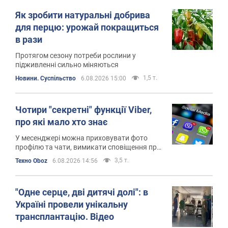
Як зробити натуральні добрива
для перцю: урожай покращиться
в рази
Протягом сезону потреби рослини у
підживленні сильно міняються
1,5 т.
Новини. Суспільство
6.08.2026 15:00
Чотири "секретні" функції Viber,
про які мало хто знає
У месенджері можна приховувати фото
профілю та чати, вимикати сповіщення про
прочитання повідомлень і перекладати
3,5 т.
Техно Oboz
6.08.2026 14:56
іноземні листування
"Одне серце, дві дитячі долі": в
Україні провели унікальну
трансплантацію. Відео