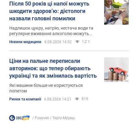
Після 50 років ці напої можуть
шкодити здоров’ю: дієтологи
назвали головні помилки
Надлишок цукру, натрію, нестача води та
регулярне вживання алкоголю можуть
негативно вплинути на здоров’я з віком
1,2 т.
Новини медицини
6.08.2026 14:32
Ціни на пальне переписали
авторинок: що тепер обирають
українці та як змінилась вартість
Які машини більше не користуються
попитом
819
Ринки та компанії
6.08.2026 14:21
Румунія
Тиргу-Муреш