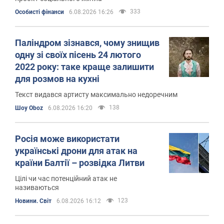
333
Особисті фінанси
6.08.2026 16:26
Паліндром зізнався, чому знищив
одну зі своїх пісень 24 лютого
2022 року: таке краще залишити
для розмов на кухні
Текст видався артисту максимально недоречним
138
Шоу Oboz
6.08.2026 16:20
Росія може використати
українські дрони для атак на
країни Балтії – розвідка Литви
Цілі чи час потенційний атак не
називаються
123
Новини. Світ
6.08.2026 16:12