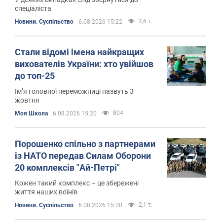
спеціаліста
2,6 т.
Новини. Суспільство
6.08.2026 15:22
Стали відомі імена найкращих
вихователів України: хто увійшов
до топ-25
Ім’я головної переможниці назвуть 3
жовтня
804
Моя Школа
6.08.2026 15:20
Порошенко спільно з партнерами
із НАТО передав Силам Оборони
20 комплексів "Ай-Петрі"
Кожен такий комплекс – це збережені
життя наших воїнів
2,1 т.
Новини. Суспільство
6.08.2026 15:20