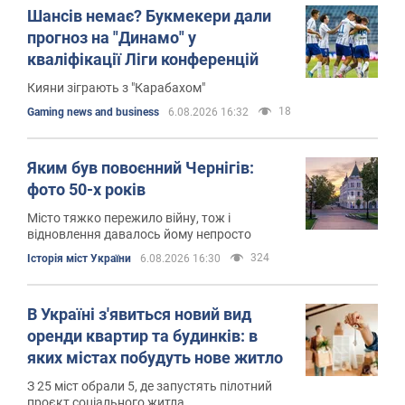
Шансів немає? Букмекери дали
прогноз на "Динамо" у
кваліфікації Ліги конференцій
Кияни зіграють з "Карабахом"
18
Gaming news and business
6.08.2026 16:32
Яким був повоєнний Чернігів:
фото 50-х років
Місто тяжко пережило війну, тож і
відновлення давалось йому непросто
324
Історія міст України
6.08.2026 16:30
В Україні з'явиться новий вид
оренди квартир та будинків: в
яких містах побудуть нове житло
З 25 міст обрали 5, де запустять пілотний
проєкт соціального житла