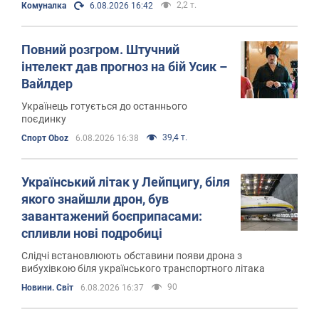
2,2 т.
Комуналка
6.08.2026 16:42
Повний розгром. Штучний
інтелект дав прогноз на бій Усик –
Вайлдер
Українець готується до останнього
поєдинку
39,4 т.
Спорт Oboz
6.08.2026 16:38
Український літак у Лейпцигу, біля
якого знайшли дрон, був
завантажений боєприпасами:
спливли нові подробиці
Слідчі встановлюють обставини появи дрона з
вибухівкою біля українського транспортного літака
90
Новини. Світ
6.08.2026 16:37