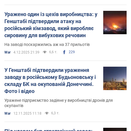
Уражено один із цехів виробництва: у
Генштабі підтвердили атаку на
російський хімзавод, який виробляє
сировину для вибухових речовин
На заводі поскаржились аж на 37 прильотів
6,6 т.
229
War
4.12.2025 21:39
У Генштабі підтвердили ураження
заводу в російському Будьоновську і
складу БК на окупованій Донеччині.
Фото і відео
Уражене підприємство задіяне у виробництві дронів для
окупантів
6,3 т.
War
12.11.2025 11:18