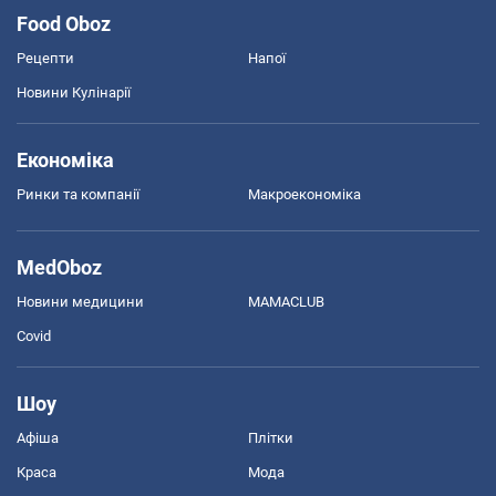
Food Oboz
Рецепти
Напої
Новини Кулінарії
Економіка
Ринки та компанії
Макроекономіка
MedOboz
Новини медицини
MAMACLUB
Covid
Шоу
Афіша
Плітки
Краса
Мода