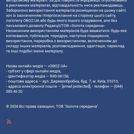
авторському матеріалі. За достовірність інформації, опублікованої
в рекламних матеріалах, відповідальність несе рекламодавець.
Заборонено використання матеріалів розміщених на цьому сайті,
хоч із зазначенням гіперпосилання на сторінку цього сайту,
логотипу OBOZ.UA або будь-якого іншого згадування, але без
письмового дозволу Редакції/ТОВ «Золота середина»
Незаконним використанням матеріалів буде вважатися: будь-яке
копiювання, публiкацiя, передрук, наступне поширення,
використання, переробка з використанням, включенням до
складу інших матеріалів, розповсюдження, адаптація, переклад
та інші подібні зміни матеріалу.
Назва онлайн медіа — «OBOZ.UA»
- суб'єкт у сфері онлайн медіа;
- ідентифікатор медіа — R40-06156;
- поштова адреса — вул. Деревообробна, буд. 7, м. Київ, 01013;
- адреса електронної пошти —
[email protected]
; - телефон — (044)
585 46 20
© 2026 Всі права захищені, ТОВ "Золота середина".