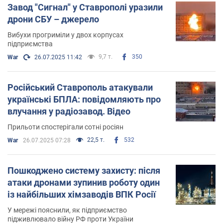
Завод "Сигнал" у Ставрополі уразили
дрони СБУ – джерело
Вибухи прогриміли у двох корпусах
підприємства
9,7 т.
350
War
26.07.2025 11:42
Російський Ставрополь атакували
українські БПЛА: повідомляють про
влучання у радіозавод. Відео
Прильоти спостерігали сотні росіян
22,5 т.
532
War
26.07.2025 07:28
Пошкоджено систему захисту: після
атаки дронами зупинив роботу один
із найбільших хімзаводів ВПК Росії
У мережі пояснили, як підприємство
підживлювало війну РФ проти України