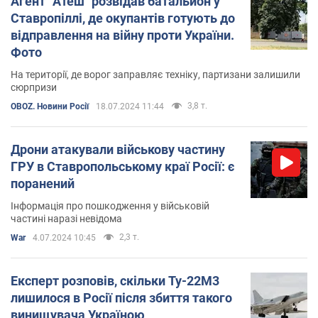
Агент "Атеш" розвідав батальйон у
Ставропіллі, де окупантів готують до
відправлення на війну проти України.
Фото
На території, де ворог заправляє техніку, партизани залишили
сюрпризи
3,8 т.
OBOZ. Новини Росії
18.07.2024 11:44
Дрони атакували військову частину
ГРУ в Ставропольському краї Росії: є
поранений
Інформація про пошкодження у військовій
частині наразі невідома
2,3 т.
War
4.07.2024 10:45
Експерт розповів, скільки Ту-22М3
лишилося в Росії після збиття такого
винищувача Україною