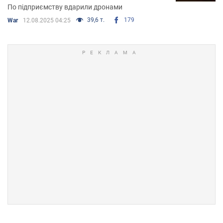
По підприємству вдарили дронами
39,6 т.
179
War
12.08.2025 04:25