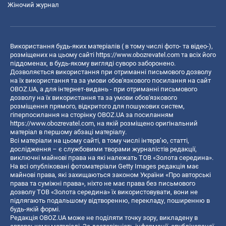
Жіночий журнал
Використання будь-яких матеріалів ( в тому числі фото- та відео-),
розміщених на цьому сайті
https://www.obozrevatel.com
та всіх його
піддоменах, в будь-якому вигляді суворо заборонено.
Дозволяється використання при отриманні письмового дозволу
на їх використання та за умови обов'язкового посилання на сайт
OBOZ.UA, а для інтернет-видань - при отриманні письмового
дозволу на їх використання та за умови обов'язкового
розміщення прямого, відкритого для пошукових систем,
гіперпосилання на сторінку OBOZ.UA за посиланням
https://www.obozrevatel.com
, на якій розміщено оригінальний
матеріал в першому абзаці матеріалу.
Всі матеріали на цьому сайті, в тому числі інтерв’ю, статті,
дослідження – є службовими творами журналістів редакції,
виключні майнові права на які належать ТОВ «Золота середина».
На всі опубліковані фотоматеріали Getty Images редакція має
майнові права, які захищаються законом України «Про авторські
права та суміжні права», ніхто не має права без письмового
дозволу ТОВ «Золота середина» їх використовувати, вони не
підлягають подальшому відтворенню, перекладу, поширенню в
будь-якій формі.
Редакція OBOZ.UA може не поділяти точку зору, викладену в