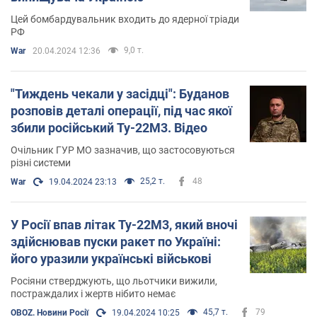
Цей бомбардувальник входить до ядерної тріади
РФ
9,0 т.
War
20.04.2024 12:36
"Тиждень чекали у засідці": Буданов
розповів деталі операції, під час якої
збили російський Ту-22М3. Відео
Очільник ГУР МО зазначив, що застосовуються
різні системи
25,2 т.
48
War
19.04.2024 23:13
У Росії впав літак Ту-22М3, який вночі
здійснював пуски ракет по Україні:
його уразили українські військові
Росіяни стверджують, що льотчики вижили,
постраждалих і жертв нібито немає
45,7 т.
79
OBOZ. Новини Росії
19.04.2024 10:25