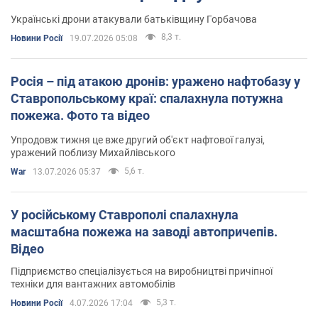
Українські дрони атакували батьківщину Горбачова
8,3 т.
Новини Росії
19.07.2026 05:08
Росія – під атакою дронів: уражено нафтобазу у
Ставропольському краї: спалахнула потужна
пожежа. Фото та відео
Упродовж тижня це вже другий об'єкт нафтової галузі,
уражений поблизу Михайлівського
5,6 т.
War
13.07.2026 05:37
У російському Ставрополі спалахнула
масштабна пожежа на заводі автопричепів.
Відео
Підприємство спеціалізується на виробництві причіпної
техніки для вантажних автомобілів
5,3 т.
Новини Росії
4.07.2026 17:04