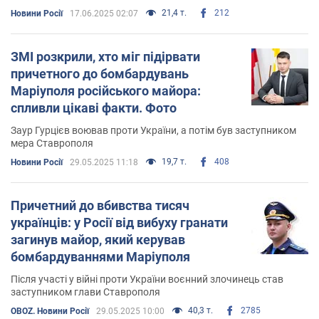
21,4 т.
212
Новини Росії
17.06.2025 02:07
ЗМІ розкрили, хто міг підірвати
причетного до бомбардувань
Маріуполя російського майора:
спливли цікаві факти. Фото
Заур Гурцієв воював проти України, а потім був заступником
мера Ставрополя
19,7 т.
408
Новини Росії
29.05.2025 11:18
Причетний до вбивства тисяч
українців: у Росії від вибуху гранати
загинув майор, який керував
бомбардуваннями Маріуполя
Після участі у війні проти України воєнний злочинець став
заступником глави Ставрополя
40,3 т.
2785
OBOZ. Новини Росії
29.05.2025 10:00