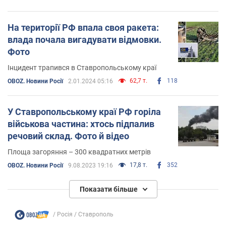
На території РФ впала своя ракета:
влада почала вигадувати відмовки.
Фото
Інцидент трапився в Ставропольському краї
62,7 т.
118
OBOZ. Новини Росії
2.01.2024 05:16
У Ставропольському краї РФ горіла
військова частина: хтось підпалив
речовий склад. Фото й відео
Площа загоряння – 300 квадратних метрів
17,8 т.
352
OBOZ. Новини Росії
9.08.2023 19:16
Показати більше
Росія
Ставрополь