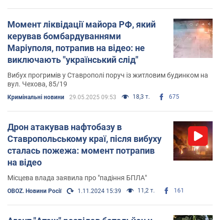
Момент ліквідації майора РФ, який
керував бомбардуваннями
Маріуполя, потрапив на відео: не
виключають "український слід"
Вибух прогримів у Ставрополі поруч із житловим будинком на
вул. Чехова, 85/19
18,3 т.
675
Кримінальні новини
29.05.2025 09:53
Дрон атакував нафтобазу в
Ставропольському краї, після вибуху
сталась пожежа: момент потрапив
на відео
Місцева влада заявила про "падіння БПЛА"
11,2 т.
161
OBOZ. Новини Росії
1.11.2024 15:39