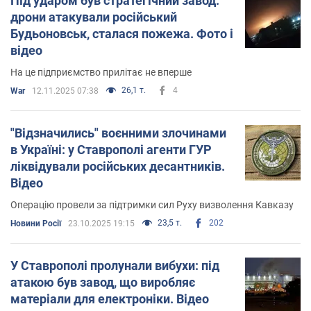
Під ударом був стратегічний завод:
дрони атакували російський
Будьоновськ, сталася пожежа. Фото і
відео
На це підприємство прилітає не вперше
26,1 т.
4
War
12.11.2025 07:38
"Відзначились" воєнними злочинами
в Україні: у Ставрополі агенти ГУР
ліквідували російських десантників.
Відео
Операцію провели за підтримки сил Руху визволення Кавказу
23,5 т.
202
Новини Росії
23.10.2025 19:15
У Ставрополі пролунали вибухи: під
атакою був завод, що виробляє
матеріали для електроніки. Відео