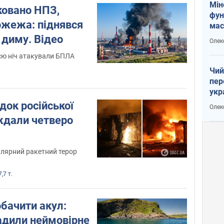
Мін
ковано НПЗ,
фун
ожежа: піднявся
мас
 диму. Відео
Олек
сю ніч атакували БПЛА
Чий
пер
укр
чин
ідок російської
Олек
наз
ждали четверо
улярний ракетний терор
,7 т.
обачити акул:
адили неймовірне