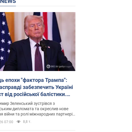
P NEWS
ць епохи "фактора Трампа":
насправді забезпечить Україні
т від російської балістики.
рв’ю з Безсмертним
мир Зеленський зустрівся з
ським дипломата та окреслив нове
я війни та ролі міжнародних партнерів
тьбі з Росією
8,8 т.
26 07:00