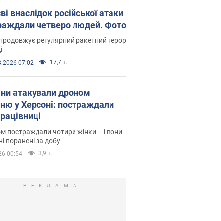
ві внаслідок російської атаки
раждали четверо людей. Фото
продовжує регулярний ракетний терор
і
17,7 т.
8.2026 07:02
яни атакували дроном
рню у Херсоні: постраждали
рацівниці
м постраждали чотири жінки – і вони
ні поранені за добу
3,9 т.
26 00:54