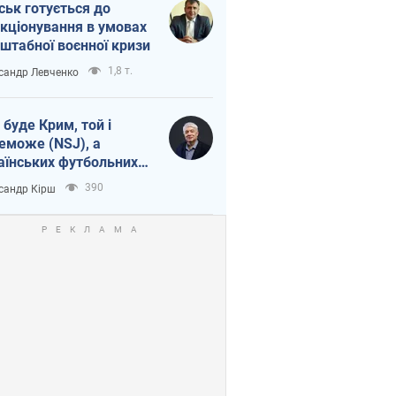
ськ готується до
кціонування в умовах
штабної воєнної кризи
1,8 т.
сандр Левченко
 буде Крим, той і
еможе (NSJ), а
аїнських футбольних
овників можуть
390
сандр Кірш
вати вбивцями