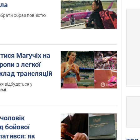
ила
ібрати образ повністю
итися Магучіх на
ропи з легкої
клад трансляцій
ня відбудеться у
емі
 чоловік
д бойової
латився: як