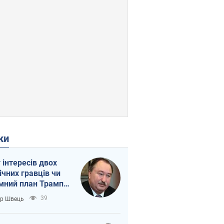
ки
г інтересів двох
ічних гравців чи
мний план Трампа
тіна?
39
ор Швець