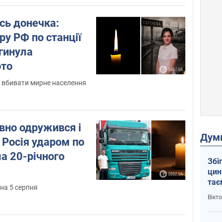
ась донечка:
ру РФ по станції
гинула
ото
 вбивати мирне населення
но одружився і
Дум
 Росія ударом по
а 20-річного
Збі
цин
тає
 на 5 серпня
і Пу
Вікт