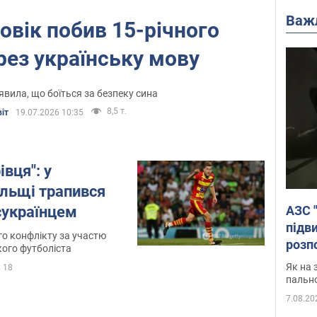
Важ
овік побив 15-річного
рез українську мову
вила, що боїться за безпеку сина
8,5 т.
іт
19.07.2026 10:35
вця": у
ольщі трапився
сукраїнцем
АЗС 
підв
о конфлікту за участю
розпо
ого футболіста
Як на 
18
пальн
7.08.20