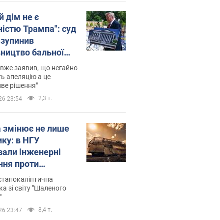
й дім не є
ністю Трампа": суд
зупинив
вництво бальної
 за $400 млн
вже заявив, що негайно
ь апеляцію а це
ве рішення"
2,3 т.
26 23:54
а змінює не лише
ику: в НГУ
зали інженерні
ння проти
йських FPV-дронів.
стапокаліптична
ка зі світу "Шаленого
"
8,4 т.
26 23:47