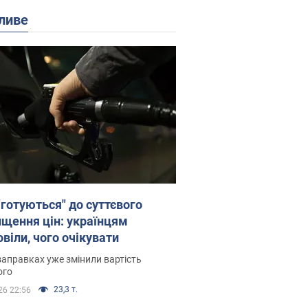
ливе
"готуються" до суттєвого
ищення цін: українцям
віли, чого очікувати
заправках уже змінили вартість
ого
23,3 т.
26 22:56