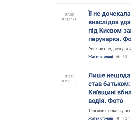
Її не дочекал
07:58
8 серпня
внаслідок уда
під Києвом за
перукарка. Ф
Росіяни продовжують
Життя столиці
8,3 т.
Лише нещодав
07:37
8 серпня
став батьком:
Київщині вбил
водія. Фото
Трагедія сталася у ніч
Життя столиці
7,2 т.