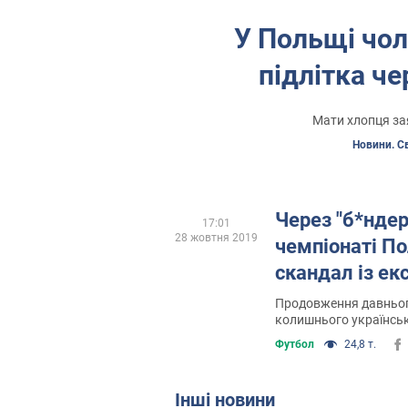
У Польщі чол
підлітка че
Мати хлопця зая
Новини. Св
Через "б*ндері
17:01
28 жовтня 2019
чемпіонаті П
скандал із ек
Продовження давньог
колишнього українськ
Футбол
24,8 т.
Інші новини