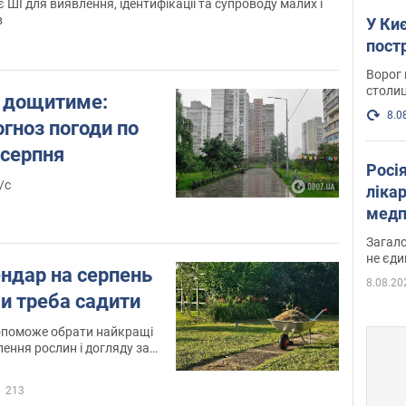
ШІ для виявлення, ідентифікації та супроводу малих і
в
У Киє
пост
Ворог 
столиц
, дощитиме:
8.0
гноз погоди по
 серпня
Росі
/с
ліка
медп
Загало
не єди
ндар на серпень
8.08.20
ли треба садити
опоможе обрати найкращі
лення рослин і догляду за
213