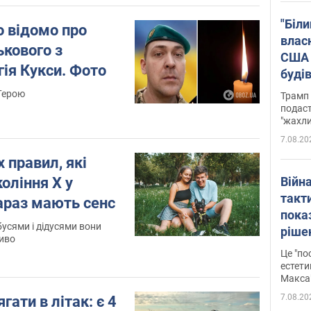
"Біли
о відомо про
влас
ькового з
США 
ія Кукси. Фото
буді
зали
 Герою
Трамп 
подаст
"жахли
7.08.20
 правил, які
оління X у
Війн
такт
зараз мають сенс
пока
усями і дідусями вони
ріше
ливо
росі
Це "по
Фото
естети
Макса
7.08.20
гати в літак: є 4