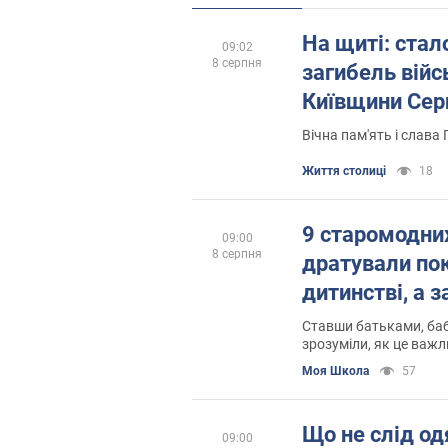
На щиті: стал
09:02
8 серпня
загибель війс
Київщини Серг
Вічна пам'ять і слава
Життя столиці
18
9 старомодних
09:00
8 серпня
дратували пок
дитинстві, а 
Ставши батьками, баб
зрозуміли, як це важ
Моя Школа
57
Що не слід одя
09:00