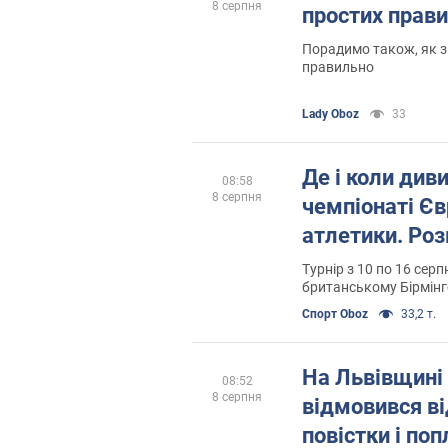
8 серпня
простих прав
Порадимо також, як з
правильно
Lady Oboz
33
Де і коли див
08:58
8 серпня
чемпіонаті Єв
атлетики. Роз
Турнір з 10 по 16 серп
британському Бірмінг
Спорт Oboz
33,2 т.
На Львівщині
08:52
8 серпня
відмовився ві
повістки і поп