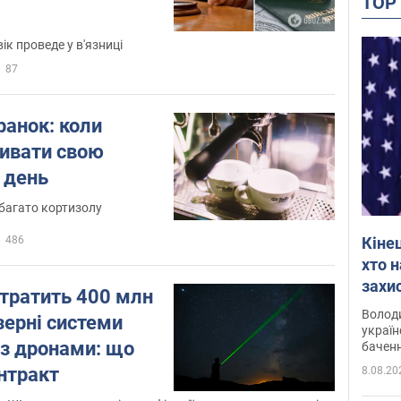
TO
к проведе у в'язниці
87
 ранок: коли
ивати свою
 день
 багато кортизолу
486
Кіне
хто 
захис
тратить 400 млн
Інте
Володи
зерні системи
україн
 з дронами: що
баченн
у боро
нтракт
8.08.20