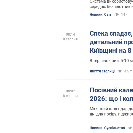
Система використовує 
середніх безпілотникі
Новини. Світ
147
Спека спадає
08:14
8 серпня
детальний про
Київщині на 8
Вітер північний, 5-10 м
Життя столиці
4,5 т.
Посівний кале
08:02
8 серпня
2026: що і ко
Місячний календар д
дні для посіву, піджив
садом та городом
Новини. Суспільство