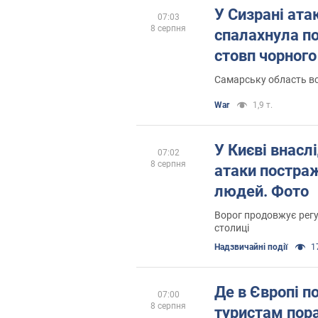
У Сизрані ата
07:03
8 серпня
спалахнула п
стовп чорного
Самарську область в
War
1,9 т.
У Києві внасл
07:02
8 серпня
атаки постра
людей. Фото
Ворог продовжує рег
столиці
Надзвичайні події
17
Де в Європі п
07:00
8 серпня
туристам пор