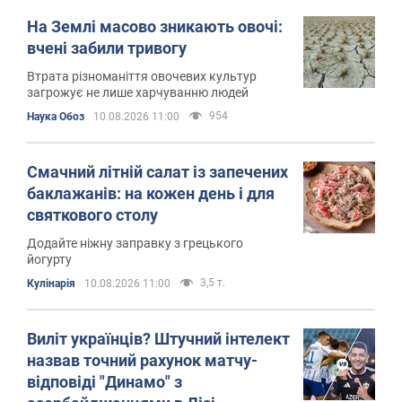
На Землі масово зникають овочі:
вчені забили тривогу
Втрата різноманіття овочевих культур
загрожує не лише харчуванню людей
954
Наука Обоз
10.08.2026 11:00
Смачний літній салат із запечених
баклажанів: на кожен день і для
святкового столу
Додайте ніжну заправку з грецького
йогурту
3,5 т.
Кулінарія
10.08.2026 11:00
Виліт українців? Штучний інтелект
назвав точний рахунок матчу-
відповіді "Динамо" з