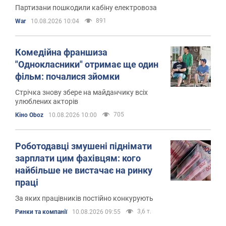
Партизани пошкодили кабіну електровоза
891
War
10.08.2026 10:04
Комедійна франшиза
"Однокласники" отримає ще один
фільм: почалися зйомки
Стрічка знову збере на майданчику всіх
улюблених акторів
705
Кіно Oboz
10.08.2026 10:00
Роботодавці змушені піднімати
зарплати цим фахівцям: кого
найбільше не вистачає на ринку
праці
За яких працівників постійно конкурують
3,6 т.
Ринки та компанії
10.08.2026 09:55