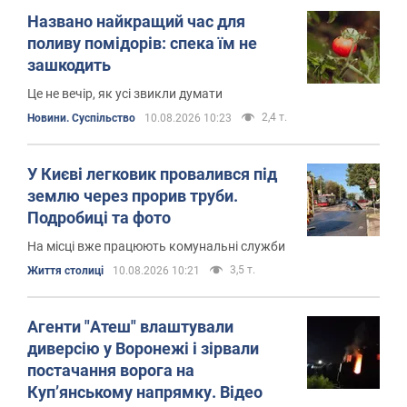
Названо найкращий час для
поливу помідорів: спека їм не
зашкодить
Це не вечір, як усі звикли думати
2,4 т.
Новини. Суспільство
10.08.2026 10:23
У Києві легковик провалився під
землю через прорив труби.
Подробиці та фото
На місці вже працюють комунальні служби
3,5 т.
Життя столиці
10.08.2026 10:21
Агенти "Атеш" влаштували
диверсію у Воронежі і зірвали
постачання ворога на
Куп’янському напрямку. Відео