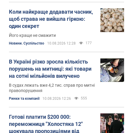
Коли найкраще додавати часник,
щоб страва не вийшла гіркою:
один секрет
Його краще не смажити
177
Новини. Суспільство
10.08.2026 12:28
В Україні різко зросла кількість
порушень на митниці: які товари
на сотні мільйонів вилучено
В судах лежать вже 4,2 тис. справ про митні
правопорушення
555
Ринки та компанії
10.08.2026 12:26
Готові платити $200 000:
переможниця "Холостяка 12"
шокувала пропозиціями від