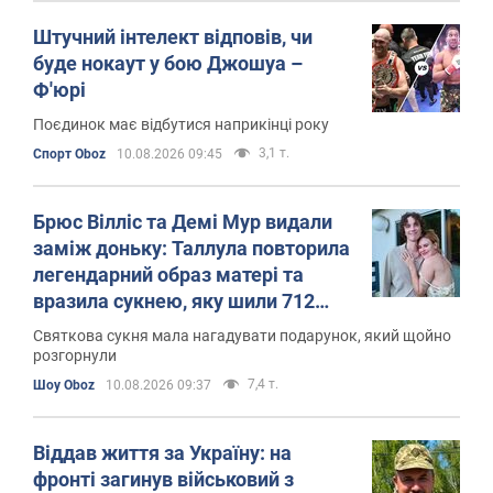
Штучний інтелект відповів, чи
буде нокаут у бою Джошуа –
Ф'юрі
Поєдинок має відбутися наприкінці року
3,1 т.
Спорт Oboz
10.08.2026 09:45
Брюс Вілліс та Демі Мур видали
заміж доньку: Таллула повторила
легендарний образ матері та
вразила сукнею, яку шили 712
годин
Святкова сукня мала нагадувати подарунок, який щойно
розгорнули
7,4 т.
Шоу Oboz
10.08.2026 09:37
Віддав життя за Україну: на
фронті загинув військовий з