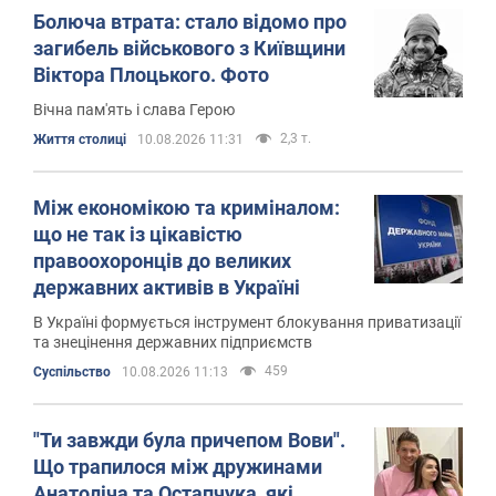
Болюча втрата: стало відомо про
загибель військового з Київщини
Віктора Плоцького. Фото
Вічна пам'ять і слава Герою
2,3 т.
Життя столиці
10.08.2026 11:31
Між економікою та криміналом:
що не так із цікавістю
правоохоронців до великих
державних активів в Україні
В Україні формується інструмент блокування приватизації
та знецінення державних підприємств
459
Суспільство
10.08.2026 11:13
"Ти завжди була причепом Вови".
Що трапилося між дружинами
Анатоліча та Остапчука, які