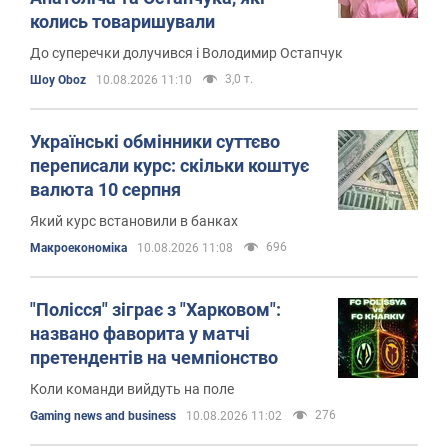
колись товаришували
До суперечки долучився і Володимир Остапчук
3,0 т.
Шоу Oboz
10.08.2026 11:10
Українські обмінники суттєво
переписали курс: скільки коштує
валюта 10 серпня
Який курс встановили в банках
696
Mакроекономіка
10.08.2026 11:08
"Полісся" зіграє з "Харковом":
названо фаворита у матчі
претендентів на чемпіонство
Коли команди вийдуть на поле
276
Gaming news and business
10.08.2026 11:02