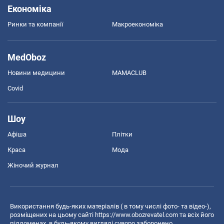
Економіка
Ринки та компанії
Макроекономіка
MedOboz
Новини медицини
MAMACLUB
Covid
Шоу
Афіша
Плітки
Краса
Мода
Жіночий журнал
Використання будь-яких матеріалів ( в тому числі фото- та відео-),
розміщених на цьому сайті
https://www.obozrevatel.com
та всіх його
піддоменах, в будь-якому вигляді суворо заборонено.