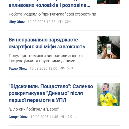
впливових чоловіків і розповіла
про нового коханого-співака
Робота моделлю "притягнула" свої стереотипи
294
Шоу Oboz
10.08.2026 12:22
Ви неправильно заряджаєте
смартфон: які міфи заважають
Популярні помилки виправили згідно з
інструкціями та науковими даними
570
Техно Oboz
10.08.2026 12:00
"Відскочили. Пощастило": Саленко
розкритикував "Динамо" після
першої перемоги в УПЛ
"Біло-сині" обіграли "Верес"
1,0 т.
Спорт Oboz
10.08.2026 11:45