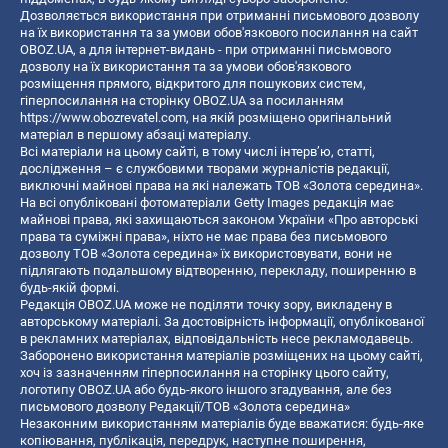
Дозволяється використання при отриманні письмового дозволу
на їх використання та за умови обов'язкового посилання на сайт
OBOZ.UA, а для інтернет-видань - при отриманні письмового
дозволу на їх використання та за умови обов'язкового
розміщення прямого, відкритого для пошукових систем,
гіперпосилання на сторінку OBOZ.UA за посиланням
https://www.obozrevatel.com
, на якій розміщено оригінальний
матеріал в першому абзаці матеріалу.
Всі матеріали на цьому сайті, в тому числі інтерв’ю, статті,
дослідження – є службовими творами журналістів редакції,
виключні майнові права на які належать ТОВ «Золота середина».
На всі опубліковані фотоматеріали Getty Images редакція має
майнові права, які захищаються законом України «Про авторські
права та суміжні права», ніхто не має права без письмового
дозволу ТОВ «Золота середина» їх використовувати, вони не
підлягають подальшому відтворенню, перекладу, поширенню в
будь-якій формі.
Редакція OBOZ.UA може не поділяти точку зору, викладену в
авторському матеріалі. За достовірність інформації, опублікованої
в рекламних матеріалах, відповідальність несе рекламодавець.
Заборонено використання матеріалів розміщених на цьому сайті,
хоч із зазначенням гіперпосилання на сторінку цього сайту,
логотипу OBOZ.UA або будь-якого іншого згадування, але без
письмового дозволу Редакції/ТОВ «Золота середина»
Незаконним використанням матеріалів буде вважатися: будь-яке
копiювання, публiкацiя, передрук, наступне поширення,