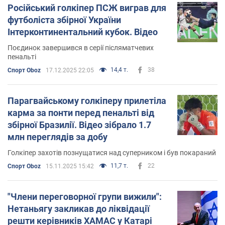
Російський голкіпер ПСЖ виграв для
футболіста збірної України
Інтерконтинентальний кубок. Відео
Поєдинок завершився в серії післяматчевих
пенальті
14,4 т.
38
Спорт Oboz
17.12.2025 22:05
Парагвайському голкіперу прилетіла
карма за понти перед пенальті від
збірної Бразилії. Відео зібрало 1.7
млн переглядів за добу
Голкіпер захотів познущатися над суперником і був покараний
11,7 т.
22
Спорт Oboz
15.11.2025 15:42
"Члени переговорної групи вижили":
Нетаньягу закликав до ліквідації
решти керівників ХАМАС у Катарі