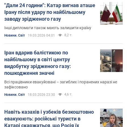
"Дали 24 години": Катар вигнав аташе
Ірану після удару по найбільшому
заводу зрідженого газу
Інші дипломати також мають залишити країну
8,2 т.
Новини. Світ
19.03.2026 04:01
Іран вдарив балістикою по
найбільшому в світі центру
видобутку зрідженого газу:
пошкодження значні
Всі працівники евакуйовані – загиблих і поранених наразі не
зафіксовано
4,6 т.
Новини. Світ
18.03.2026 23:30
Навіть казахів і узбеків безкоштовно
евакуюють: російські туристи в
Катарі скаржаться, що Росія їх