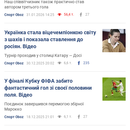
Наш співвітчизник також практично став
автором третього гола
56,4 т.
27
Спорт Oboz
31.01.2026 14:25
Українка стала віцечемпіонкою світу
з шахів і показала ставлення до
росіян. Відео
Турнір проходив у столиці Катару — Досі
6,6 т.
235
Спорт Oboz
30.12.2025 20:02
У фіналі Кубку ФІФА забито
фантастичний гол зі своєї половини
поля. Відео
Поєдинок завершився перемогою збірної
Марокко
6,1 т.
27
Спорт Oboz
18.12.2025 21:01