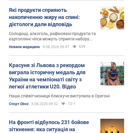
Які продукти сприяють
накопиченню жиру на спині:
дієтологи дали відповідь
Солодощі, алкоголь, рафіновані продукти та
картопляні чіпси можуть сприяти набору
зайвої ваги
639
Новини медицини
9.08.2026 09:47
Красуня зі Львова з рекордом
виграла історичну медаль для
України на чемпіонаті світу з
легкої атлетики U20. Відео
Наша співвітчизниця блискуче виступила в Орегоні
7,0 т.
Спорт Oboz
9.08.2026 09:32
На фронті відбулось 231 бойове
зіткнення: яка ситуація на