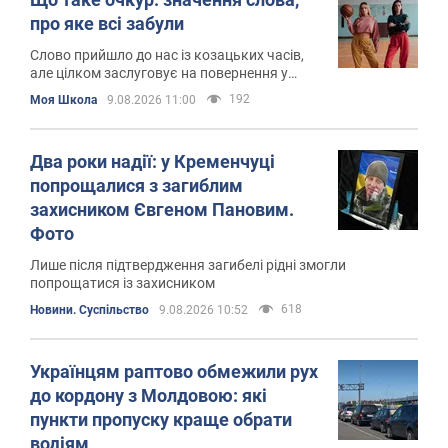
про яке всі забули
Слово прийшло до нас із козацьких часів,
але цілком заслуговує на повернення у
щоденний вжиток
192
Моя Школа
9.08.2026 11:00
Два роки надії: у Кременчуці
попрощалися з загиблим
захисником Євгеном Пановим.
Фото
Лише після підтвердження загибелі рідні змогли
попрощатися із захисником
618
Новини. Суспільство
9.08.2026 10:52
Українцям раптово обмежили рух
до кордону з Молдовою: які
пункти пропуску краще обрати
водіям