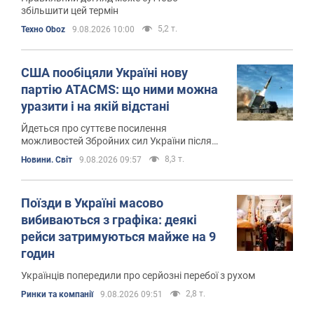
збільшити цей термін
5,2 т.
Техно Oboz
9.08.2026 10:00
США пообіцяли Україні нову
партію ATACMS: що ними можна
уразити і на якій відстані
Йдеться про суттєве посилення
можливостей Збройних сил України після
тривалої перерви
8,3 т.
Новини. Світ
9.08.2026 09:57
Поїзди в Україні масово
вибиваються з графіка: деякі
рейси затримуються майже на 9
годин
Українців попередили про серйозні перебої з рухом
2,8 т.
Ринки та компанії
9.08.2026 09:51