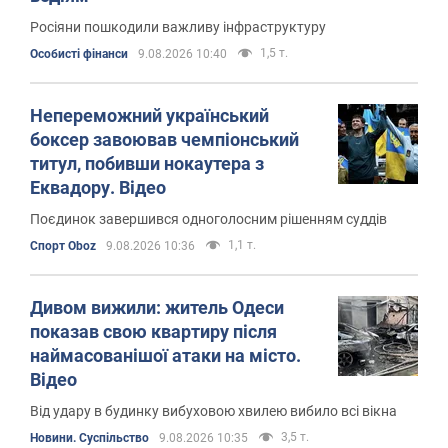
Росіяни пошкодили важливу інфраструктуру
1,5 т.
Особисті фінанси
9.08.2026 10:40
Непереможний український
боксер завоював чемпіонський
титул, побивши нокаутера з
Еквадору. Відео
Поєдинок завершився одноголосним рішенням суддів
1,1 т.
Спорт Oboz
9.08.2026 10:36
Дивом вижили: житель Одеси
показав свою квартиру після
наймасованішої атаки на місто.
Відео
Від удару в будинку вибуховою хвилею вибило всі вікна
3,5 т.
Новини. Суспільство
9.08.2026 10:35