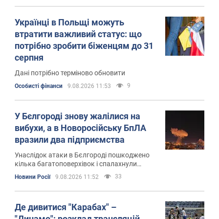
Українці в Польщі можуть
втратити важливий статус: що
потрібно зробити біженцям до 31
серпня
Дані потрібно терміново обновити
9
Особисті фінанси
9.08.2026 11:53
У Бєлгороді знову жалілися на
вибухи, а в Новоросійську БпЛА
вразили два підприємства
Унаслідок атаки в Бєлгороді пошкоджено
кілька багатоповерхівок і спалахнули
пожежі
33
Новини Росії
9.08.2026 11:52
Де дивитися "Карабах" –
"Динамо": розклад трансляцій