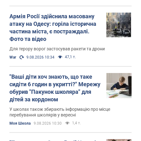
Армія Росії здійснила масовану
атаку на Одесу: горіла історична
частина міста, є постраждалі.
Фото та відео
Для терору ворог застосував ракети та дрони
47,1 т.
War
9.08.2026 10:34
"Ваші діти хоч знають, що таке
сидіти 6 годин в укритті?" Мережу
обурив "Пакунок школяра" для
дітей за кордоном
У школах також збирають інформацію про місце
перебування школярів у вересні
1,4 т.
Моя Школа
9.08.2026 10:30