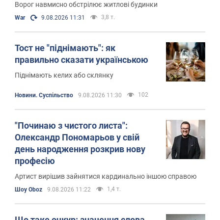
Ворог навмисно обстрілює житлові будинки
3,8 т.
War
9.08.2026 11:31
Тост не "піднімають": як
правильно сказати українською
Піднімають келих або склянку
102
Новини. Суспільство
9.08.2026 11:30
"Починаю з чистого листа":
Олександр Пономарьов у свій
день народження розкрив нову
професію
Артист вирішив зайнятися кардинально іншою справою
1,4 т.
Шоу Oboz
9.08.2026 11:22
Що таке очкур: значення слова,