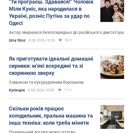
"Ти програєш. Здавайся!" Чоловік
Міли Куніс, яка народилася в
Україні, розніс Путіна за удар по
Одесі
Актор звернувся безпосередньо до російського диктатора
3,0 т.
Шоу Oboz
9.08.2026 10:26
Як приготувати ідеальні домашні
сирники: м'які всередині та зі
скоринкою зверху
З манкою та кукурудзяним борошном
1,1 т.
Кулінарія
9.08.2026 10:00
Скільки років працює
холодильник, пральна машина та
інша техніка: коли треба міняти
Правильний догляд може суттєво