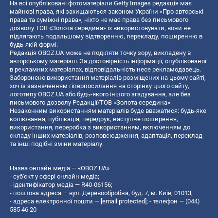
На всі опубліковані фотоматеріали Getty Images редакція має
майнові права, які захищаються законом України «Про авторські
права та суміжні права», ніхто не має права без письмового
дозволу ТОВ «Золота середина» їх використовувати, вони не
підлягають подальшому відтворенню, перекладу, поширенню в
будь-якій формі.
Редакція OBOZ.UA може не поділяти точку зору, викладену в
авторському матеріалі. За достовірність інформації, опублікованої
в рекламних матеріалах, відповідальність несе рекламодавець.
Заборонено використання матеріалів розміщених на цьому сайті,
хоч із зазначенням гіперпосилання на сторінку цього сайту,
логотипу OBOZ.UA або будь-якого іншого згадування, але без
письмового дозволу Редакції/ТОВ «Золота середина»
Незаконним використанням матеріалів буде вважатися: будь-яке
копiювання, публiкацiя, передрук, наступне поширення,
використання, переробка з використанням, включенням до
складу інших матеріалів, розповсюдження, адаптація, переклад
та інші подібні зміни матеріалу.
Назва онлайн медіа — «OBOZ.UA»
- суб'єкт у сфері онлайн медіа;
- ідентифікатор медіа — R40-06156;
- поштова адреса — вул. Деревообробна, буд. 7, м. Київ, 01013;
- адреса електронної пошти —
[email protected]
; - телефон — (044)
585 46 20