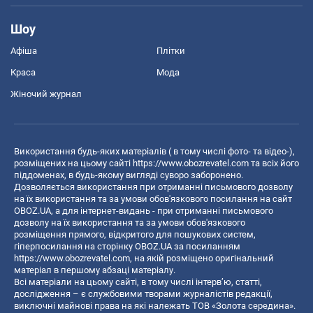
Шоу
Афіша
Плітки
Краса
Мода
Жіночий журнал
Використання будь-яких матеріалів ( в тому числі фото- та відео-),
розміщених на цьому сайті
https://www.obozrevatel.com
та всіх його
піддоменах, в будь-якому вигляді суворо заборонено.
Дозволяється використання при отриманні письмового дозволу
на їх використання та за умови обов'язкового посилання на сайт
OBOZ.UA, а для інтернет-видань - при отриманні письмового
дозволу на їх використання та за умови обов'язкового
розміщення прямого, відкритого для пошукових систем,
гіперпосилання на сторінку OBOZ.UA за посиланням
https://www.obozrevatel.com
, на якій розміщено оригінальний
матеріал в першому абзаці матеріалу.
Всі матеріали на цьому сайті, в тому числі інтерв’ю, статті,
дослідження – є службовими творами журналістів редакції,
виключні майнові права на які належать ТОВ «Золота середина».