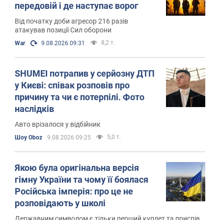
передовій і де наступає ворог
Від початку доби агресор 216 разів
атакував позиції Сил оборони
8,2 т.
War
9.08.2026 09:31
SHUMEI потрапив у серйозну ДТП
у Києві: співак розповів про
причину та чи є потерпілі. Фото
наслідків
Авто врізалося у відбійник
5,0 т.
Шоу Oboz
9.08.2026 09:25
Якою була оригінальна версія
гімну України та чому її боялася
Російська імперія: про це не
розповідають у школі
Державним символом є тільки перший куплет та приспів