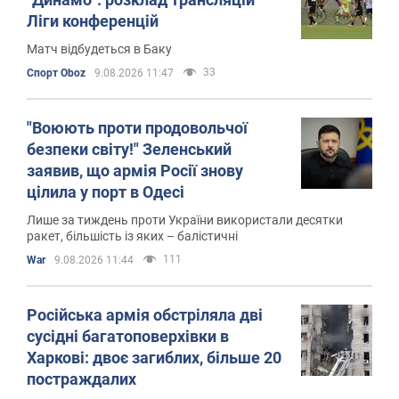
Ліги конференцій
Матч відбудеться в Баку
33
Спорт Oboz
9.08.2026 11:47
"Воюють проти продовольчої
безпеки світу!" Зеленський
заявив, що армія Росії знову
цілила у порт в Одесі
Лише за тиждень проти України використали десятки
ракет, більшість із яких – балістичні
111
War
9.08.2026 11:44
Російська армія обстріляла дві
сусідні багатоповерхівки в
Харкові: двоє загиблих, більше 20
постраждалих