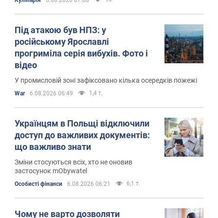
Під атакою був НПЗ: у
російському Ярославлі
прогриміла серія вибухів. Фото і
відео
У промисловій зоні зафіксовано кілька осередків пожежі
1,4 т.
War
6.08.2026 06:49
Українцям в Польщі відключили
доступ до важливих документів:
що важливо знати
Зміни стосуються всіх, хто не оновив
застосунок mObywatel
6,1 т.
Особисті фінанси
6.08.2026 06:21
Чому не варто дозволяти