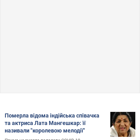
Померла відома індійська співачка
та актриса Лата Мангешкар: її
називали "королевою мелодії"