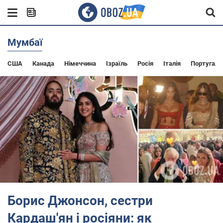
Мумбаї
США
Канада
Німеччина
Ізраїль
Росія
Італія
Португалі
Борис Джонсон, сестри
Кардаш'ян і росіяни: як