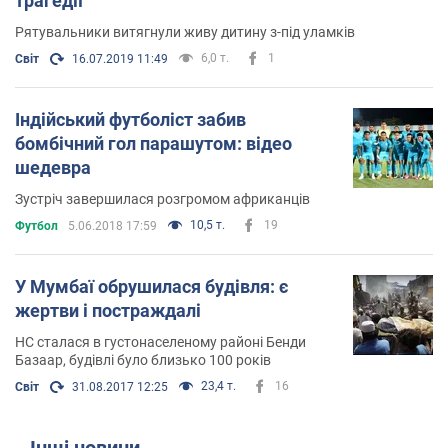
трагедії
Рятувальники витягнули живу дитину з-під уламків
6,0 т.
1
Світ
16.07.2019 11:49
Індійський футболіст забив
бомбічний гол парашутом: відео
шедевра
Зустріч завершилася розгромом африканців
10,5 т.
19
Футбол
5.06.2018 17:59
У Мумбаї обрушилася будівля: є
жертви і постраждалі
НС сталася в густонаселеному районі Бенди
Базаар, будівлі було близько 100 років
23,4 т.
16
Світ
31.08.2017 12:25
Інші новини