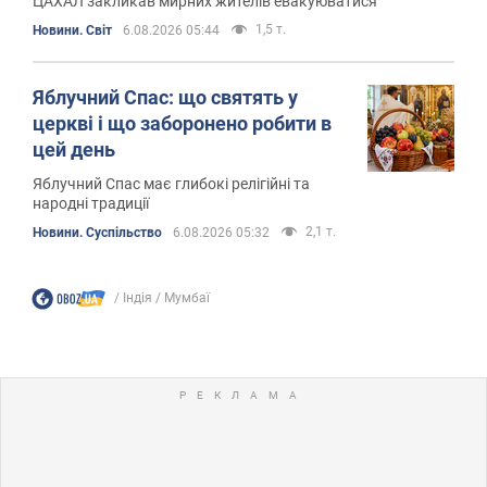
ЦАХАЛ закликав мирних жителів евакуюватися
1,5 т.
Новини. Світ
6.08.2026 05:44
Яблучний Спас: що святять у
церкві і що заборонено робити в
цей день
Яблучний Спас має глибокі релігійні та
народні традиції
2,1 т.
Новини. Суспільство
6.08.2026 05:32
Індія
Мумбаї