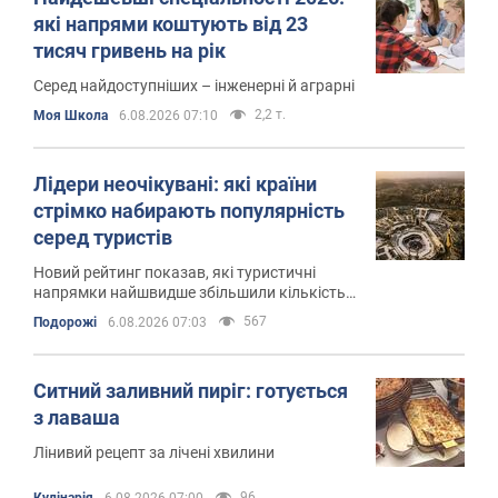
які напрями коштують від 23
тисяч гривень на рік
Серед найдоступніших – інженерні й аграрні
2,2 т.
Моя Школа
6.08.2026 07:10
Лідери неочікувані: які країни
стрімко набирають популярність
серед туристів
Новий рейтинг показав, які туристичні
напрямки найшвидше збільшили кількість
іноземних відвідувачів
567
Подорожі
6.08.2026 07:03
Ситний заливний пиріг: готується
з лаваша
Лінивий рецепт за лічені хвилини
96
Кулінарія
6.08.2026 07:00