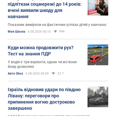
підліткам соцмережі до 14 років:
вчені виявили шкоду для
навчання
Показник виміряли на фактичних успіхах дітей у навчанні
846
Моя Школа
6.08.2026 06:10
Куди можна продовжити рух?
Тест на знання ПДР
У водія є три варіанти, однак чи всі вони
йому дозволені
3,2 т.
Авто Oboz
6.08.2026 06:00
Ізраїль відновив удари по півдню
Лівану: переговори про
припинення вогню достроково
завершено