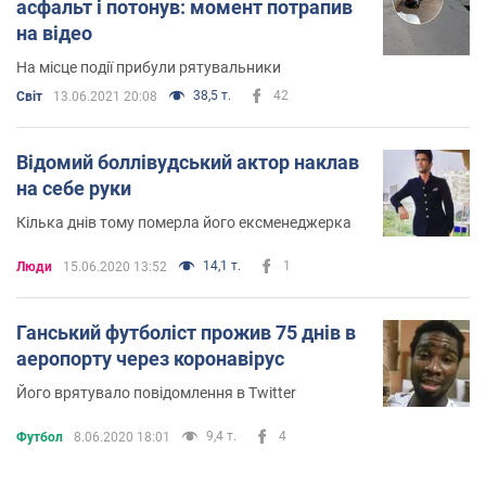
асфальт і потонув: момент потрапив
на відео
На місце події прибули рятувальники
38,5 т.
42
Світ
13.06.2021 20:08
Відомий боллівудський актор наклав
на себе руки
Кілька днів тому померла його ексменеджерка
14,1 т.
1
Люди
15.06.2020 13:52
Ганський футболіст прожив 75 днів в
аеропорту через коронавірус
Його врятувало повідомлення в Twitter
9,4 т.
4
Футбол
8.06.2020 18:01