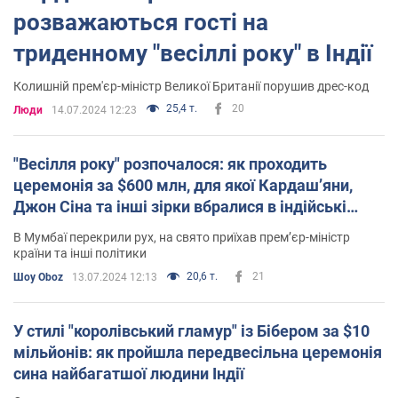
розважаються гості на
триденному "весіллі року" в Індії
Колишній прем'єр-міністр Великої Британії порушив дрес-код
25,4 т.
20
Люди
14.07.2024 12:23
"Весілля року" розпочалося: як проходить
церемонія за $600 млн, для якої Кардашʼяни,
Джон Сіна та інші зірки вбралися в індійські
образи
В Мумбаї перекрили рух, на свято приїхав премʼєр-міністр
країни та інші політики
20,6 т.
21
Шоу Oboz
13.07.2024 12:13
У стилі "королівський гламур" із Бібером за $10
мільйонів: як пройшла передвесільна церемонія
сина найбагатшої людини Індії