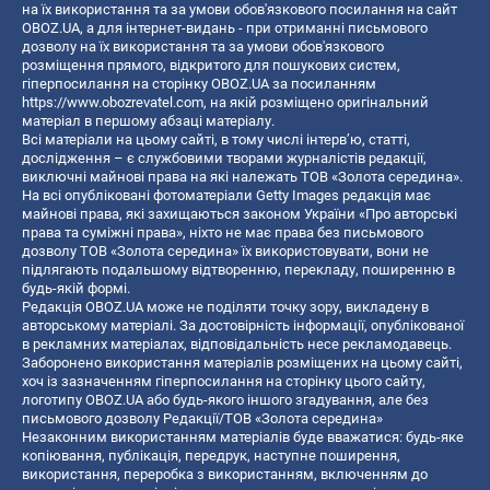
на їх використання та за умови обов'язкового посилання на сайт
OBOZ.UA, а для інтернет-видань - при отриманні письмового
дозволу на їх використання та за умови обов'язкового
розміщення прямого, відкритого для пошукових систем,
гіперпосилання на сторінку OBOZ.UA за посиланням
https://www.obozrevatel.com
, на якій розміщено оригінальний
матеріал в першому абзаці матеріалу.
Всі матеріали на цьому сайті, в тому числі інтерв’ю, статті,
дослідження – є службовими творами журналістів редакції,
виключні майнові права на які належать ТОВ «Золота середина».
На всі опубліковані фотоматеріали Getty Images редакція має
майнові права, які захищаються законом України «Про авторські
права та суміжні права», ніхто не має права без письмового
дозволу ТОВ «Золота середина» їх використовувати, вони не
підлягають подальшому відтворенню, перекладу, поширенню в
будь-якій формі.
Редакція OBOZ.UA може не поділяти точку зору, викладену в
авторському матеріалі. За достовірність інформації, опублікованої
в рекламних матеріалах, відповідальність несе рекламодавець.
Заборонено використання матеріалів розміщених на цьому сайті,
хоч із зазначенням гіперпосилання на сторінку цього сайту,
логотипу OBOZ.UA або будь-якого іншого згадування, але без
письмового дозволу Редакції/ТОВ «Золота середина»
Незаконним використанням матеріалів буде вважатися: будь-яке
копiювання, публiкацiя, передрук, наступне поширення,
використання, переробка з використанням, включенням до