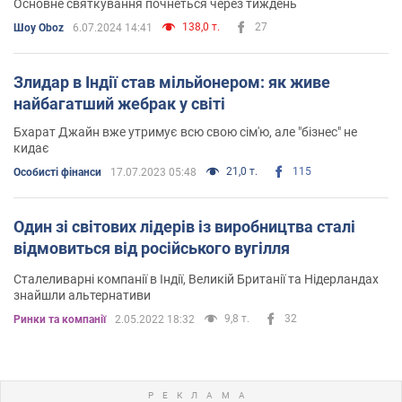
Основне святкування почнеться через тиждень
138,0 т.
27
Шоу Oboz
6.07.2024 14:41
Злидар в Індії став мільйонером: як живе
найбагатший жебрак у світі
Бхарат Джайн вже утримує всю свою сім'ю, але "бізнес" не
кидає
21,0 т.
115
Особисті фінанси
17.07.2023 05:48
Один зі світових лідерів із виробництва сталі
відмовиться від російського вугілля
Сталеливарні компанії в Індії, Великій Британії та Нідерландах
знайшли альтернативи
9,8 т.
32
Ринки та компанії
2.05.2022 18:32