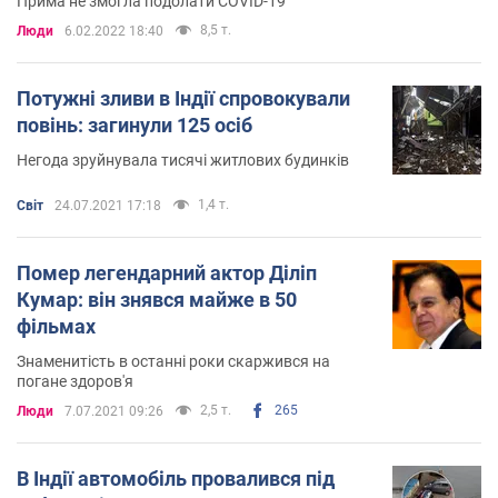
Прима не змогла подолати COVID-19
8,5 т.
Люди
6.02.2022 18:40
Потужні зливи в Індії спровокували
повінь: загинули 125 осіб
Негода зруйнувала тисячі житлових будинків
1,4 т.
Світ
24.07.2021 17:18
Помер легендарний актор Діліп
Кумар: він знявся майже в 50
фільмах
Знаменитість в останні роки скаржився на
погане здоров'я
2,5 т.
265
Люди
7.07.2021 09:26
В Індії автомобіль провалився під