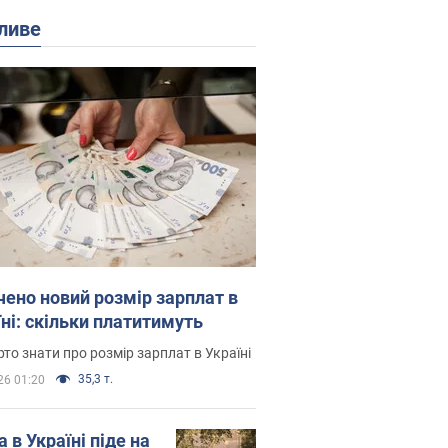
ливе
чено новий розмір зарплат в
їні: скільки платитимуть
то знати про розмір зарплат в Україні
35,3 т.
26 01:20
 в Україні піде на