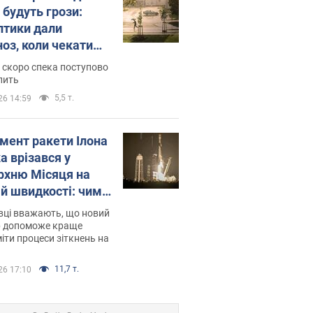
 будуть грози:
птики дали
ноз, коли чекати
и погоди
 скоро спека поступово
пить
5,5 т.
26 14:59
мент ракети Ілона
а врізався у
рхню Місяця на
ій швидкості: чим
завершилось
вці вважають, що новий
р допоможе краще
іти процеси зіткнень на
11,7 т.
26 17:10