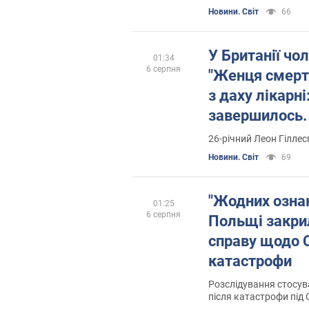
діяльності під час на
Новини. Світ
66
У Британії чо
01:34
6 серпня
"Женця смерті
з даху лікарні
завершилось.
26-річний Леон Гіллес
Новини. Світ
69
"Жодних ознак
01:25
6 серпня
Польщі закри
справу щодо 
катастрофи
Розслідування стосува
після катастрофи під