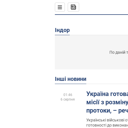
Індор
По даній 
Інші новини
Україна готов
01:46
6 серпня
місії з розмі
протоки, – р
Українські військові 
готовності до виконан