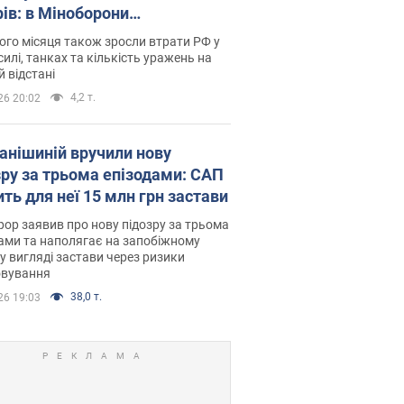
рів: в Міноборони
люднили статистику
го місяця також зросли втрати РФ у
силі, танках та кількість уражень на
й відстані
4,2 т.
26 20:02
анішиній вручили нову
зру за трьома епізодами: САП
ть для неї 15 млн грн застави
ор заявив про нову підозру за трьома
ами та наполягає на запобіжному
 у вигляді застави через ризики
овування
38,0 т.
26 19:03