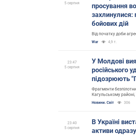
5 серпня
просування в
захлинулися: 
бойових дій
Від початку доби агре
War
4,9 т.
У Молдові ви
23:47
5 серпня
російського у
підозрюють "Г
Фрагменти безпілотни
Кагульському районі, 
проведення експерти
Новини. Світ
306
В Україні вис
23:40
5 серпня
активи одразу