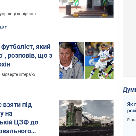
українці довіряють
,8 т.
футболіст, який
", розповів, що з
охін
відверте інтерв'ю
Дум
 взяти під
Як 
рос
у на
Віта
ькій ЦЗФ до
ювального