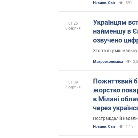
Новини. Світ
891
Українцям вс
01:25
6 серпня
найменшу в Єв
озвучено циф
Хто та яку мінімальн
Mакроекономіка
2,5
Пожиттєвий ба
01:09
6 серпня
жорстко покар
в Мілані обл
через українс
Постраждалій надали
Новини. Світ
1,4 т.