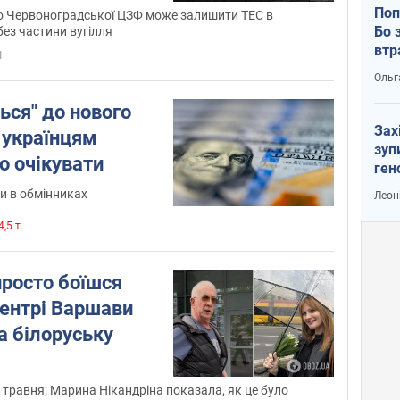
ельченко
Поп
о Червоноградської ЦЗФ може залишити ТЕС в
Бо 
ез частини вугілля
втр
1
Ольг
ься" до нового
Зах
 українцям
зуп
го очікувати
ген
и в обмінниках
Леон
,5 т.
 просто боїшся
 центрі Варшави
а білоруську
 травня; Марина Нікандріна показала, як це було