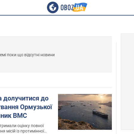
темі поки що відсутні новини
а долучитися до
нування Ормузької
ечник ВМС
отримали оцінку повної
ня місій із протимінної