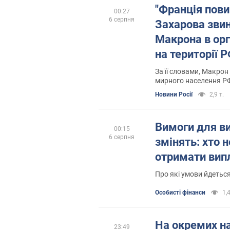
"Франція пови
00:27
6 серпня
Захарова зви
Макрона в орг
на території 
За її словами, Макрон
мирного населення Р
Новини Росії
2,9 т.
Вимоги для ви
00:15
6 серпня
змінять: хто 
отримати вип
Про які умови йдетьс
Особисті фінанси
1,4
На окремих н
23:49