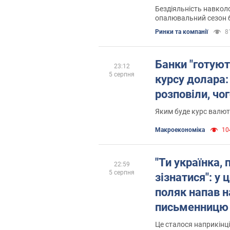
сезону, – Ом
Бездіяльність навкол
опалювальний сезон б
Ринки та компанії
8
Банки "готуют
23:12
5 серпня
курсу долара:
розповіли, чо
Яким буде курс валют
Mакроекономіка
104
"Ти українка,
22:59
5 серпня
зізнатися": у
поляк напав н
письменницю
Це сталося наприкінці