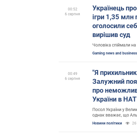
Українець про
00:52
6 серпня
ігри 1,35 млн г
оголосили се
вирішив суд
Чоловіка спіймали на
Gaming news and business
"Я прихильник 
00:49
6 серпня
Залужний поя
про неможлив
України в НА
Посол України у Велик
однак вважає, що Аль
Новини політики
26