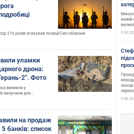
кате
орога
опри
подробиці
Минуло
живій 
великі
5.08.20
сор 216 разів атакував позиції Сил оборони
Стеф
підо
явили уламки
проси
дарного дрона:
Прокур
ерань-2". Фото
епізод
заході
ка виявили у
перех
їх вилучили для
з
5.08.20
тавили на продаж
 5 банків: список