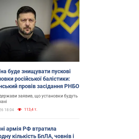
їна буде знищувати пускові
овки російської балістики:
нський провів засідання РНБО
держави заявив, що установки будуть
ані
113,4 т.
26 18:04
пні армія РФ втратила
дну кількість БпЛА, човнів і