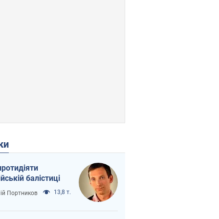
ки
протидіяти
ійській балістиці
13,8 т.
лій Портников