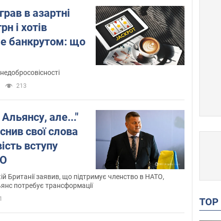
грав в азартні
рн і хотів
бе банкрутом: що
 недобросовісності
213
Альянсу, але..."
снив свої слова
ість вступу
ТО
ій Британії заявив, що підтримує членство в НАТО,
янс потребує трансформації
1
TO