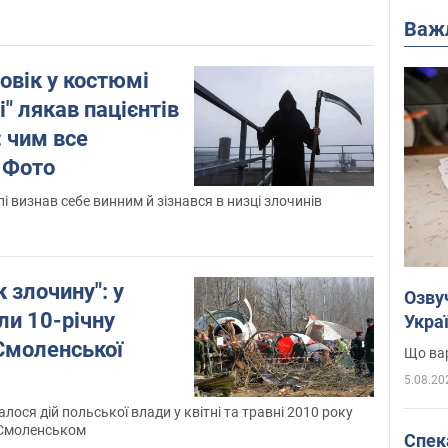
вчань Sea Breeze 2026
Важ
ловік у костюмі
" лякав пацієнтів
: чим все
 Фото
пі визнав себе винним й зізнався в низці злочинів
 злочину": у
Озву
ли 10-річну
Укра
Смоленської
Що вар
5.08.20
лося дій польської влади у квітні та травні 2010 року
 Смоленськом
Спека