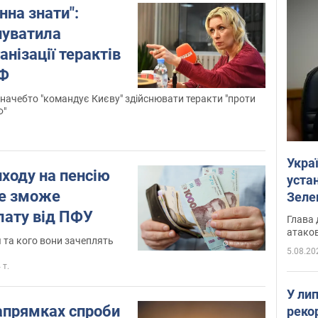
нна знати":
нуватила
анізації терактів
РФ
 начебто "командує Києву" здійснювати теракти "проти
Ф"
Укра
ходу на пенсію
устан
не зможе
Зеле
лату від ПФУ
Глава 
атаков
я та кого вони зачеплять
5.08.20
 т.
У ли
апрямках спроби
рекор