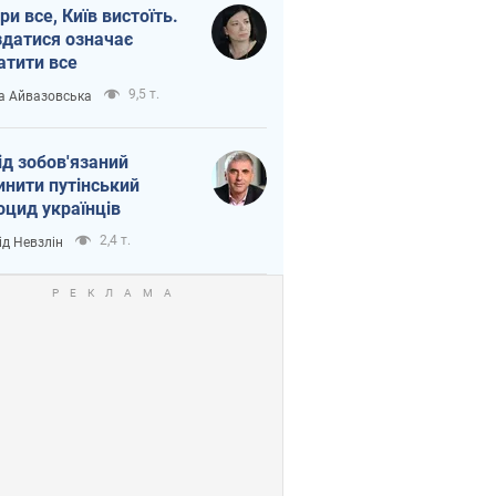
ри все, Київ вистоїть.
здатися означає
атити все
9,5 т.
а Айвазовська
ід зобов'язаний
инити путінський
оцид українців
2,4 т.
ід Невзлін