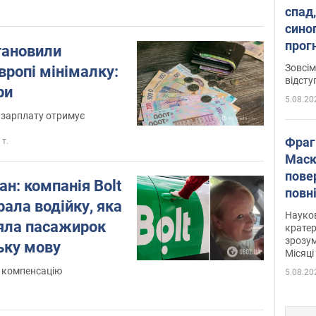
спад,
сино
прог
тановили
змін
Зовсім
ропі мінімалку:
відсту
ри
5.08.20
у зарплату отримує
Фраг
 т.
Маск
пове
н: компанія Bolt
повн
ала водійку, яка
усе 
Науко
аяла пасажирок
крате
зрозум
ьку мову
Місяці
 компенсацію
5.08.20