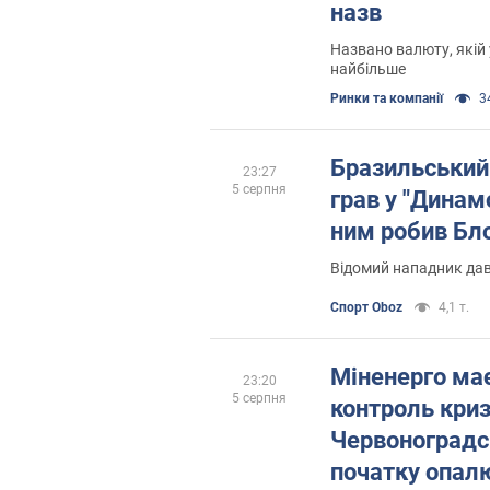
назв
Названо валюту, якій 
найбільше
Ринки та компанії
34
Бразильський 
23:27
5 серпня
грав у "Динамо
ним робив Бл
Відомий нападник дав 
Спорт Oboz
4,1 т.
Міненерго має
23:20
5 серпня
контроль криз
Червоноградс
початку опал