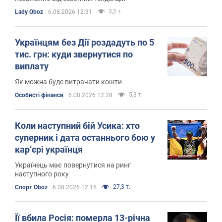
3,2 т.
Lady Oboz
6.08.2026 12:31
Українцям без Дії роздадуть по 5
тис. грн: куди звернутися по
виплату
Як можна буде витрачати кошти
5,3 т.
Особисті фінанси
6.08.2026 12:28
Коли наступний бій Усика: хто
суперник і дата останнього бою у
кар’єрі українця
Українець має повернутися на ринг
наступного року
27,3 т.
Спорт Oboz
6.08.2026 12:15
Її вбила Росія: померла 13-річна