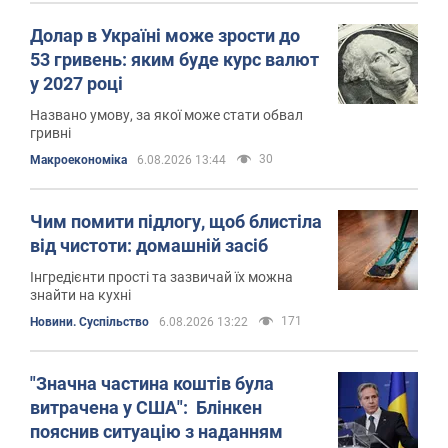
Долар в Україні може зрости до
53 гривень: яким буде курс валют
у 2027 році
Названо умову, за якої може стати обвал
гривні
30
Mакроекономіка
6.08.2026 13:44
Чим помити підлогу, щоб блистіла
від чистоти: домашній засіб
Інгредієнти прості та зазвичай їх можна
знайти на кухні
171
Новини. Суспільство
6.08.2026 13:22
"Значна частина коштів була
витрачена у США": Блінкен
пояснив ситуацію з наданням