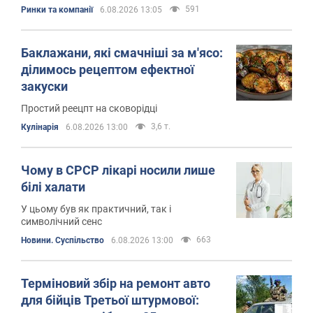
591
Ринки та компанії
6.08.2026 13:05
Баклажани, які смачніші за м'ясо:
ділимось рецептом ефектної
закуски
Простий реецпт на сковорідці
3,6 т.
Кулінарія
6.08.2026 13:00
Чому в СРСР лікарі носили лише
білі халати
У цьому був як практичний, так і
символічний сенс
663
Новини. Суспільство
6.08.2026 13:00
Терміновий збір на ремонт авто
для бійців Третьої штурмової: