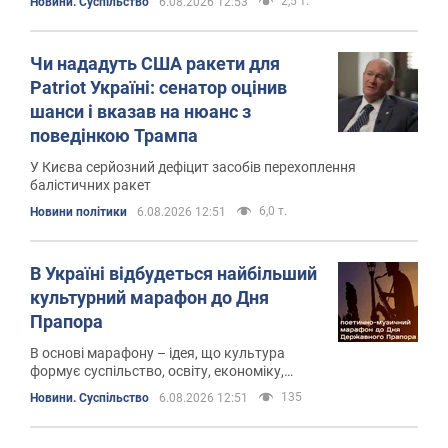
2,5 т.
Новини. Суспільство
6.08.2026 12:53
Чи нададуть США ракети для
Patriot Україні: сенатор оцінив
шанси і вказав на нюанс з
поведінкою Трампа
У Києва серйозний дефіцит засобів перехоплення
балістичних ракет
6,0 т.
Новини політики
6.08.2026 12:51
В Україні відбудеться найбільший
культурний марафон до Дня
Прапора
В основі марафону – ідея, що культура
формує суспільство, освіту, економіку,
підприємництво, історичну пам'ять і
135
Новини. Суспільство
6.08.2026 12:51
національну ідентичність