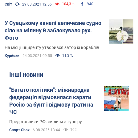
104,3 т.
940
Світ
29.03.2021 12:56
У Суецькому каналі величезне судно
сіло на мілину й заблокувало рух.
Фото
На місці інциденту утворився затор із кораблів
11,3 т.
Курйози
24.03.2021 09:55
Інші новини
"Багато політики": міжнародна
федерація відмовилася карати
Росію за бунт і відмову грати на
ЧС
Представники РФ знялися з турніру
102
Спорт Oboz
6.08.2026 13:44