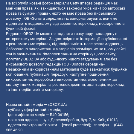
На всі опубліковані фотоматеріали Getty Images редакція має
майнові права, які захищаються законом України «Про авторські
права та суміжні права», ніхто не має права без письмового
дозволу ТОВ «Золота середина» їх використовувати, вони не
підлягають подальшому відтворенню, перекладу, поширенню в
будь-якій формі.
Редакція OBOZ.UA може не поділяти точку зору, викладену в
авторському матеріалі. За достовірність інформації, опублікованої
в рекламних матеріалах, відповідальність несе рекламодавець.
Заборонено використання матеріалів розміщених на цьому сайті,
хоч із зазначенням гіперпосилання на сторінку цього сайту,
логотипу OBOZ.UA або будь-якого іншого згадування, але без
письмового дозволу Редакції/ТОВ «Золота середина»
Незаконним використанням матеріалів буде вважатися: будь-яке
копiювання, публiкацiя, передрук, наступне поширення,
використання, переробка з використанням, включенням до
складу інших матеріалів, розповсюдження, адаптація, переклад
та інші подібні зміни матеріалу.
Назва онлайн медіа — «OBOZ.UA»
- суб'єкт у сфері онлайн медіа;
- ідентифікатор медіа — R40-06156;
- поштова адреса — вул. Деревообробна, буд. 7, м. Київ, 01013;
- адреса електронної пошти —
[email protected]
; - телефон — (044)
585 46 20