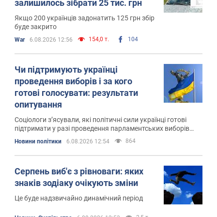
залишилось зібрати 25 тис. грн
Якщо 200 українців задонатить 125 грн збір
буде закрито
154,0 т.
104
War
6.08.2026 12:56
Чи підтримують українці
проведення виборів і за кого
готові голосувати: результати
опитування
Соціологи з’ясували, які політичні сили українці готові
підтримати у разі проведення парламентських виборів
найближчим часом
864
Новини політики
6.08.2026 12:54
Серпень виб'є з рівноваги: яких
знаків зодіаку очікують зміни
Це буде надзвичайно динамічний період