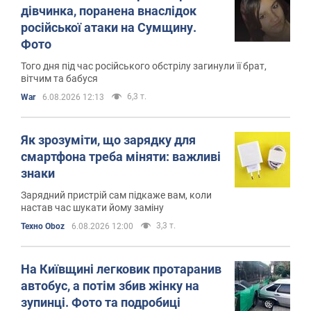
дівчинка, поранена внаслідок
російської атаки на Сумщину.
Фото
Того дня під час російського обстрілу загинули її брат,
вітчим та бабуся
6,3 т.
War
6.08.2026 12:13
Як зрозуміти, що зарядку для
смартфона треба міняти: важливі
знаки
Зарядний пристрій сам підкаже вам, коли
настав час шукати йому заміну
3,3 т.
Техно Oboz
6.08.2026 12:00
На Київщині легковик протаранив
автобус, а потім збив жінку на
зупинці. Фото та подробиці