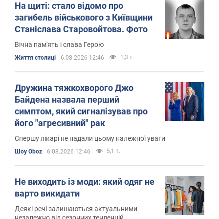
На щиті: стало відомо про
загибель військового з Київщини
Станіслава Старовойтова. Фото
Вічна пам'ять і слава Герою
1,3 т.
Життя столиці
6.08.2026 12:46
Дружина тяжкохворого Джо
Байдена назвала перший
симптом, який сигналізував про
його "агресивний" рак
Спершу лікарі не надали цьому належної уваги
5,1 т.
Шоу Oboz
6.08.2026 12:46
Не виходить із моди: який одяг не
варто викидати
Деякі речі залишаються актуальними
незалежно від сезонних тенденцій