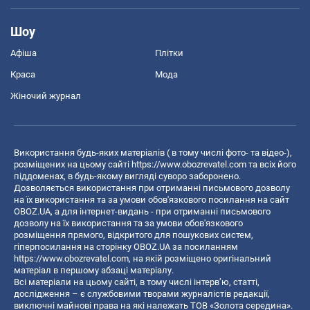
Шоу
Афіша
Плітки
Краса
Мода
Жіночий журнал
Використання будь-яких матеріалів ( в тому числі фото- та відео-),
розміщених на цьому сайті
https://www.obozrevatel.com
та всіх його
піддоменах, в будь-якому вигляді суворо заборонено.
Дозволяється використання при отриманні письмового дозволу
на їх використання та за умови обов'язкового посилання на сайт
OBOZ.UA, а для інтернет-видань - при отриманні письмового
дозволу на їх використання та за умови обов'язкового
розміщення прямого, відкритого для пошукових систем,
гіперпосилання на сторінку OBOZ.UA за посиланням
https://www.obozrevatel.com
, на якій розміщено оригінальний
матеріал в першому абзаці матеріалу.
Всі матеріали на цьому сайті, в тому числі інтерв’ю, статті,
дослідження – є службовими творами журналістів редакції,
виключні майнові права на які належать ТОВ «Золота середина».