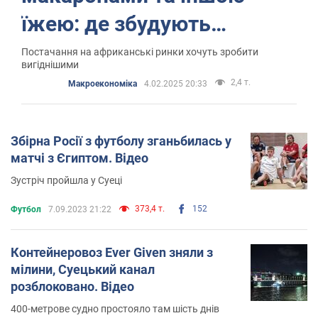
їжею: де збудують
продовольчий хаб
Постачання на африканські ринки хочуть зробити
вигіднішими
2,4 т.
Mакроекономіка
4.02.2025 20:33
Збірна Росії з футболу зганьбилась у
матчі з Єгиптом. Відео
Зустріч пройшла у Суеці
373,4 т.
152
Футбол
7.09.2023 21:22
Контейнеровоз Ever Given зняли з
мілини, Суецький канал
розблоковано. Відео
400-метрове судно простояло там шість днів