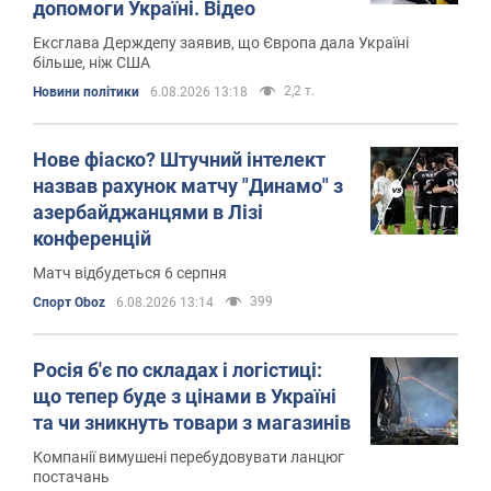
допомоги Україні. Відео
Ексглава Держдепу заявив, що Європа дала Україні
більше, ніж США
2,2 т.
Новини політики
6.08.2026 13:18
Нове фіаско? Штучний інтелект
назвав рахунок матчу "Динамо" з
азербайджанцями в Лізі
конференцій
Матч відбудеться 6 серпня
399
Спорт Oboz
6.08.2026 13:14
Росія б'є по складах і логістиці:
що тепер буде з цінами в Україні
та чи зникнуть товари з магазинів
Компанії вимушені перебудовувати ланцюг
постачань