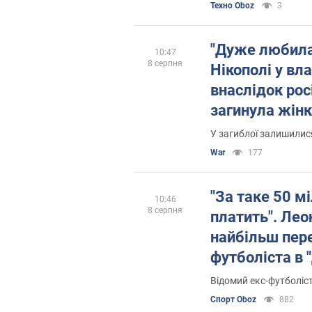
Техно Oboz
3
"Дуже любила 
10:47
8 серпня
Нікополі у вл
внаслідок рос
загинула жінк
У загиблої залишилися
War
177
"За таке 50 мі
10:46
8 серпня
платить". Лео
найбільш пер
футболіста в 
Відомий екс-футболіс
Спорт Oboz
882