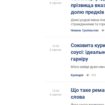
8 серпня
прізвища вка
долю предків
Деякі родові імена по
стражданнями та гор
Новини. Суспільство
Соковита кур
10:05
8 серпня
соусі: ідеаль
гарніру
М'ясо вийде дуже ніж
Кулінарія
309
Що таке рема
10:00
8 серпня
слова
Його часто вживають