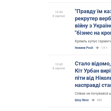
"Правду їм ка
10:40
8 серпня
рекрутер верб
війну з Украї
"бізнес на кро
Кремль купує гарматн
Новини Росії
1,9 т.
Стало відомо,
10:40
8 серпня
Кіт Урбан вир
піти від Нікол
насправді став
нового "роман
Співак не почувався 
Шоу Oboz
486