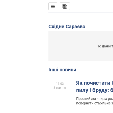
Східне Сараєво
По даній 
Інші новини
Як почистити 
11:03
8 серпня
пилу і бруду:
Простий догляд за р
повернути стабільне 
надійне з'єднання