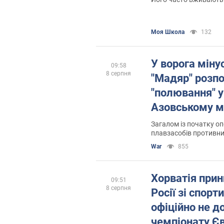
Моя Школа
132
У ворога міну
09:58
8 серпня
"Мадяр" розпо
"полювання" у
Азовському м
Загалом із початку оп
плавзасобів противн
War
855
Хорватія прин
09:51
8 серпня
Росії зі спорт
офіційно не д
чемпіонату Є