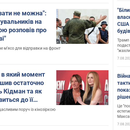
"Біли
зати не можна":
влас
увальників на
США 
ною розповів про
буді
зали
ві"
Трамп 
подаст
е м’ясо для відправки на фронт
"жахли
7.08.20
 в який момент
Війн
ішив остаточно
такт
пока
ь Кідман та як
ріше
иться до її
росі
Це "по
у"
щасливим поруч із кінозіркою
Фото
естети
Макса
7.08.20