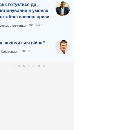
ськ готується до
кціонування в умовах
штабної воєнної кризи
4,4 т.
сандр Левченко
и закінчиться війна?
3
 Хрістензен