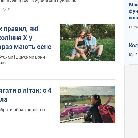
-Франківщину та курортний Буковель
Мін
2,9 т.
фун
мас
Олек
 правил, які
оління X у
Кол
зараз мають сенс
Юрій
усями і дідусями вони
ливо
гати в літак: є 4
ила
ібрати образ повністю