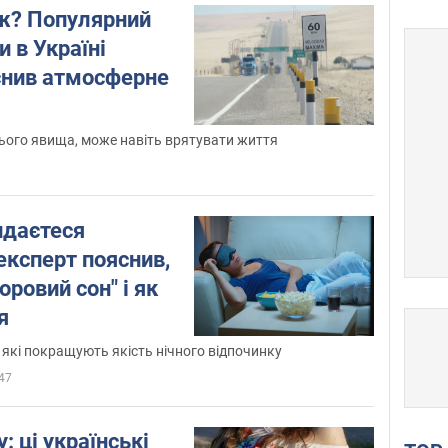
ж? Популярний
и в Україні
снив атмосферне
ього явища, може навіть врятувати життя
идаєтеся
експерт пояснив,
оровий сон" і як
я
 які покращують якість нічного відпочинку
47
: ці українські