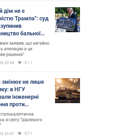
й дім не є
ністю Трампа": суд
зупинив
вництво бальної
 за $400 млн
вже заявив, що негайно
ь апеляцію а це
ве рішення"
3,1 т.
26 23:54
а змінює не лише
ику: в НГУ
зали інженерні
ння проти
йських FPV-дронів.
стапокаліптична
ка зі світу "Шаленого
"
9,7 т.
26 23:47