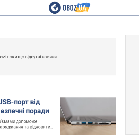
темі поки що відсутні новини
USB-порт від
 безпечні поради
оз'ємами допоможе
заряджання та відновити