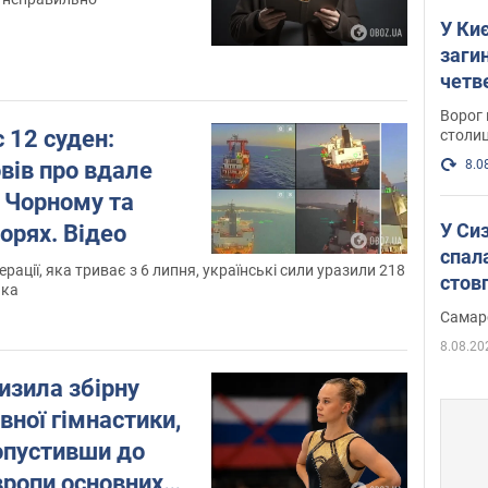
У Киє
заги
четв
Ворог 
с 12 суден:
столиц
8.0
вів про вдале
 Чорному та
У Си
орях. Відео
спал
ерації, яка триває з 6 липня, українські сили уразили 218
стов
ика
Самар
8.08.20
изила збірну
ивної гімнастики,
опустивши до
вропи основних