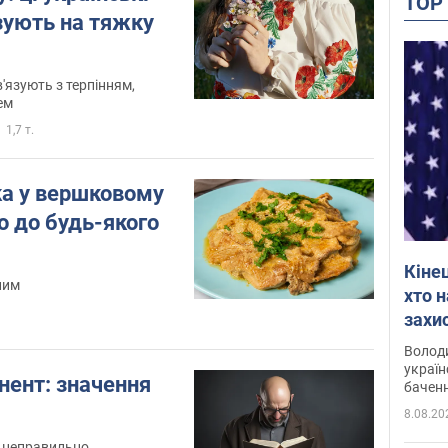
TO
зують на тяжку
в'язують з терпінням,
ем
1,7 т.
ка у вершковому
но до будь-якого
Кіне
ним
хто 
захис
Інте
Володи
україн
нент: значення
баченн
у боро
8.08.20
 неправильно