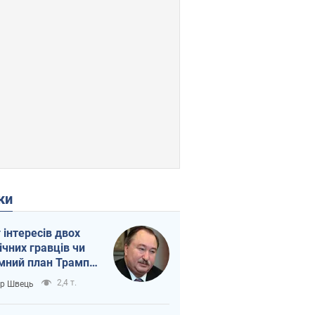
ки
г інтересів двох
ічних гравців чи
мний план Трампа
тіна?
2,4 т.
ор Швець