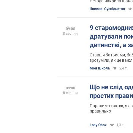
Негода накрила Івано
Новини. Суспільство
9 старомодних
09:00
8 серпня
дратували пок
дитинстві, а 
Ставши батьками, баб
зрозуміли, як це важ
Моя Школа
2,4 т.
Що не слід одя
09:00
8 серпня
простих прав
Порадимо також, як з
правильно
Lady Oboz
1,3 т.