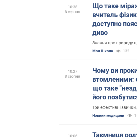
Що таке міра
10:38
8 серпня
вчитель фізик
доступно поя
диво
Знання про природу ц
Моя Школа
132
Чому ви прок
10:27
8 серпня
втомленими: 
що таке "незд
його позбутис
Три ефективні звички,
Новини медицини
1
Таємниця роду
10:06