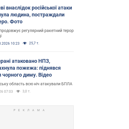
ві внаслідок російської атаки
нула людина, постраждали
еро. Фото
продовжує регулярний ракетний терор
і
25,7 т.
8.2026 10:23
зрані атаковано НПЗ,
ахнула пожежа: піднявся
п чорного диму. Відео
ську область всю ніч атакували БПЛА
3,0 т.
26 07:03