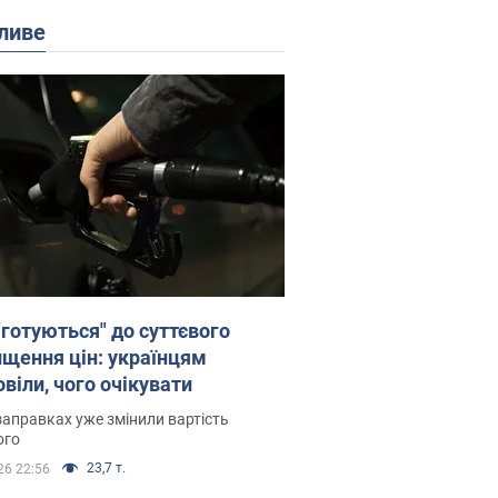
ливе
"готуються" до суттєвого
ищення цін: українцям
віли, чого очікувати
заправках уже змінили вартість
ого
23,7 т.
26 22:56