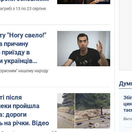
агребі з 13 по 23 серпня
у "Ногу свело!"
в причину
 приїзду в
и українців
"корисним" нашому народу
Дум
і після
Збі
цин
пеки пройшла
тає
а: дороги
і Пу
Вікт
 на річки. Відео