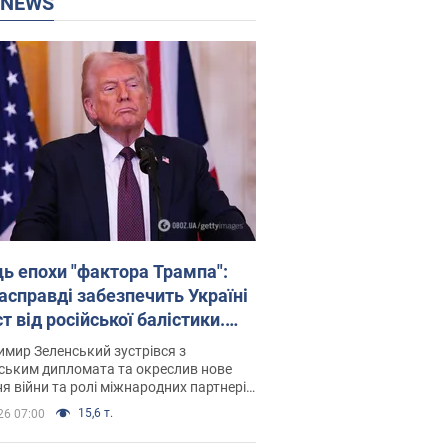
P NEWS
ць епохи "фактора Трампа":
насправді забезпечить Україні
т від російської балістики.
рв’ю з Безсмертним
мир Зеленський зустрівся з
ським дипломата та окреслив нове
я війни та ролі міжнародних партнерів
тьбі з Росією
15,6 т.
26 07:00