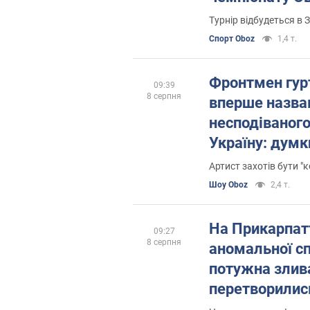
спортсменів
Турнір відбудеться в З
Спорт Oboz
1,4 т.
Фронтмен гурт
09:39
8 серпня
вперше назва
несподіваного
Україну: думк
розділилися
Артист захотів бути 
Шоу Oboz
2,4 т.
На Прикарпатт
09:27
8 серпня
аномальної с
потужна злив
перетворились