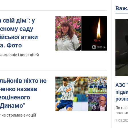
Важ
свій дім": у
асному саду
ійської атаки
а. Фото
 чоловік і двоє дітей
льйонів ніхто не
АЗС 
ненко назвав
підв
еоціненого
розпо
"Динамо"
Як на 
пальн
т не стримав емоцій
7.08.20