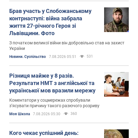
Брав участь у Слобожанському
контрнаступі: війна забрала
життя 27-річного Героя зі
Львівщини. Фото
З початком великої війни він добровільно став на захист
України
531
Новини. Суспільство
7.08.2026 05:51
Різниця майже у 8 разів.
Результати НМТ з англійської та
української мов вразили мережу
Коментатори у соцмережах спробували
з’ясувати причину такого разючого розриву
360
Моя Школа
7.08.2026 05:30
Кого чекає успішний день: