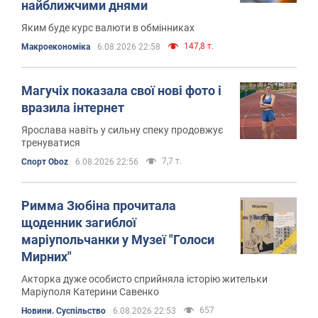
найближчими днями
Яким буде курс валюти в обмінниках
147,8 т.
Mакроекономіка
6.08.2026 22:58
Магучіх показала свої нові фото і
вразила інтернет
Ярослава навіть у сильну спеку продовжує
тренуватися
7,7 т.
Спорт Oboz
6.08.2026 22:56
Римма Зюбіна прочитала
щоденник загиблої
маріупольчанки у Музеї "Голоси
Мирних"
Акторка дуже особисто сприйняла історію жительки
Маріуполя Катерини Савенко
657
Новини. Суспільство
6.08.2026 22:53