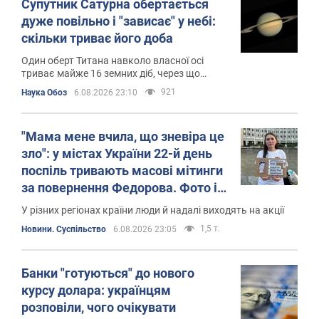
Супутник Сатурна обертається
дуже повільно і "зависає" у небі:
скільки триває його доба
Один оберт Титана навколо власної осі
триває майже 16 земних діб, через що
Сатурн для частини його поверхні ніколи не
921
Наука Обоз
6.08.2026 23:10
заходить за горизонт
"Мама мене вчила, що зневіра це
зло": у містах України 22-й день
поспіль тривають масові мітинги
за повернення Федорова. Фото і
відео
У різних регіонах країни люди й надалі виходять на акції
1,5 т.
Новини. Суспільство
6.08.2026 23:05
Банки "готуються" до нового
курсу долара: українцям
розповіли, чого очікувати