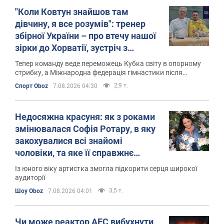
"Коли Ковтун знайшов там
дівчину, я все розумів": тренер
збірної України – про втечу нашої
зірки до Хорватії, зустріч з
росіянами на помості і нового
Тепер команду веде переможець Кубка світу в опорному
лідера
стрибку, а Міжнародна федерація гімнастики після
повернення всіх прав РФ вигадала покарання за протести
2,9 т.
Спорт Oboz
7.08.2026 04:30
Недосяжна красуня: як з роками
змінювалася Софія Ротару, в яку
закохувалися всі знайомі
чоловіки, та яке її справжнє
прізвище
Із юного віку артистка змогла підкорити серця широкої
аудиторії
3,5 т.
Шоу Oboz
7.08.2026 04:01
Чи може реактор АЕС вибухнути,