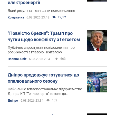
електроенергії
Який результат має дати нововведення
12,0 т.
Комуналка
6.08.2026 23:48
"Повністю брехня": Трамп про
чутки щодо конфлікту з Гегсетом
Публічно спростував повідомлення про
розбіжності з главою Пентагону
663
Новини. Світ
6.08.2026 23:41
Дніпро продовжує готуватися до
опалювального сезону
Найбільше теплопостачальне підприємство
Дніпра КП "Теплоенерго" готове до
опалювального сезону
102
Дніпро
6.08.2026 23:34