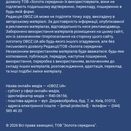
дозволу ТОВ «Золота середина» їх використовувати, вони не
підлягають подальшому відтворенню, перекладу, поширенню в
будь-якій формі.
Редакція OBOZ.UA може не поділяти точку зору, викладену в
авторському матеріалі. За достовірність інформації, опублікованої
в рекламних матеріалах, відповідальність несе рекламодавець.
Заборонено використання матеріалів розміщених на цьому сайті,
хоч із зазначенням гіперпосилання на сторінку цього сайту,
логотипу OBOZ.UA або будь-якого іншого згадування, але без
письмового дозволу Редакції/ТОВ «Золота середина»
Незаконним використанням матеріалів буде вважатися: будь-яке
копiювання, публiкацiя, передрук, наступне поширення,
використання, переробка з використанням, включенням до
складу інших матеріалів, розповсюдження, адаптація, переклад
та інші подібні зміни матеріалу.
Назва онлайн медіа — «OBOZ.UA»
- суб'єкт у сфері онлайн медіа;
- ідентифікатор медіа — R40-06156;
- поштова адреса — вул. Деревообробна, буд. 7, м. Київ, 01013;
- адреса електронної пошти —
[email protected]
; - телефон — (044)
585 46 20
© 2026 Всі права захищені, ТОВ "Золота середина".