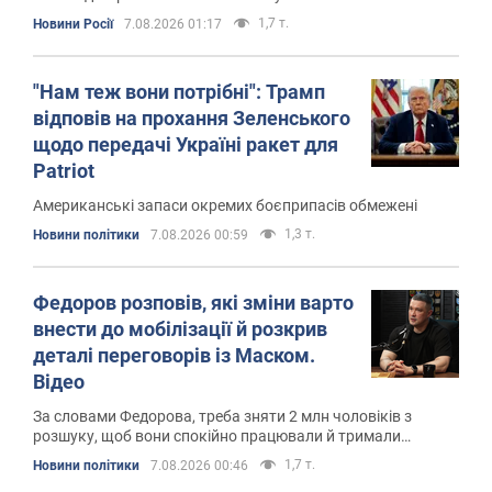
мирних переговорів
1,7 т.
Новини Росії
7.08.2026 01:17
"Нам теж вони потрібні": Трамп
відповів на прохання Зеленського
щодо передачі Україні ракет для
Patriot
Американські запаси окремих боєприпасів обмежені
1,3 т.
Новини політики
7.08.2026 00:59
Федоров розповів, які зміни варто
внести до мобілізації й розкрив
деталі переговорів із Маском.
Відео
За словами Федорова, треба зняти 2 млн чоловіків з
розшуку, щоб вони спокійно працювали й тримали
економіку
1,7 т.
Новини політики
7.08.2026 00:46