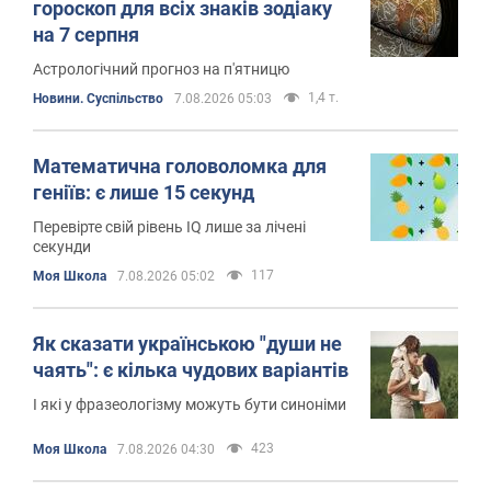
гороскоп для всіх знаків зодіаку
на 7 серпня
Астрологічний прогноз на п'ятницю
1,4 т.
Новини. Суспільство
7.08.2026 05:03
Математична головоломка для
геніїв: є лише 15 секунд
Перевірте свій рівень IQ лише за лічені
секунди
117
Моя Школа
7.08.2026 05:02
Як сказати українською "души не
чаять": є кілька чудових варіантів
І які у фразеологізму можуть бути синоніми
423
Моя Школа
7.08.2026 04:30