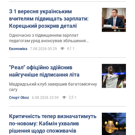
З 1 вересня українським
вчителям підвищать зарплати:
Корецький розкрив деталі
Одночасно з підвищенням зарплат
педагогам уряд анонсував збільшення
студентських стипендій
4,1 т.
Економіка
7.08.2026 00:29
"Реал" офіційно здійснив
найгучніше підписання літа
Мадридський клуб завершив багатомісячну
сагу
2,5 т.
Спорт Oboz
6.08.2026 23:59
Критичність тепер визначатимуть
по-новому: Кабмін ухвалив
рішення щодо споживачів