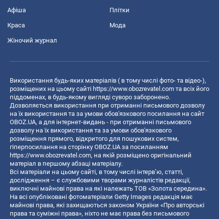
Афіша
Плітки
Краса
Мода
Жіночий журнал
Використання будь-яких матеріалів ( в тому числі фото- та відео-),
розміщених на цьому сайті
https://www.obozrevatel.com
та всіх його
піддоменах, в будь-якому вигляді суворо заборонено.
Дозволяється використання при отриманні письмового дозволу
на їх використання та за умови обов'язкового посилання на сайт
OBOZ.UA, а для інтернет-видань - при отриманні письмового
дозволу на їх використання та за умови обов'язкового
розміщення прямого, відкритого для пошукових систем,
гіперпосилання на сторінку OBOZ.UA за посиланням
https://www.obozrevatel.com
, на якій розміщено оригінальний
матеріал в першому абзаці матеріалу.
Всі матеріали на цьому сайті, в тому числі інтерв’ю, статті,
дослідження – є службовими творами журналістів редакції,
виключні майнові права на які належать ТОВ «Золота середина».
На всі опубліковані фотоматеріали Getty Images редакція має
майнові права, які захищаються законом України «Про авторські
права та суміжні права», ніхто не має права без письмового