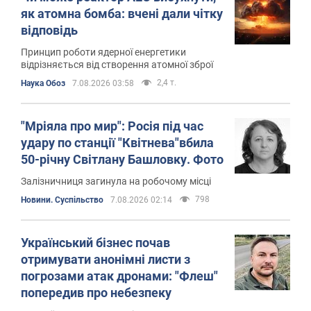
як атомна бомба: вчені дали чітку
відповідь
Принцип роботи ядерної енергетики
відрізняється від створення атомної зброї
2,4 т.
Наука Обоз
7.08.2026 03:58
"Мріяла про мир": Росія під час
удару по станції "Квітнева"вбила
50-річну Світлану Башловку. Фото
Залізничниця загинула на робочому місці
798
Новини. Суспільство
7.08.2026 02:14
Український бізнес почав
отримувати анонімні листи з
погрозами атак дронами: "Флеш"
попередив про небезпеку