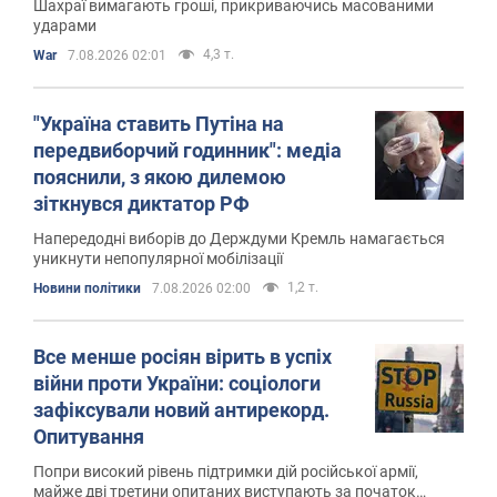
Шахраї вимагають гроші, прикриваючись масованими
ударами
4,3 т.
War
7.08.2026 02:01
"Україна ставить Путіна на
передвиборчий годинник": медіа
пояснили, з якою дилемою
зіткнувся диктатор РФ
Напередодні виборів до Держдуми Кремль намагається
уникнути непопулярної мобілізації
1,2 т.
Новини політики
7.08.2026 02:00
Все менше росіян вірить в успіх
війни проти України: соціологи
зафіксували новий антирекорд.
Опитування
Попри високий рівень підтримки дій російської армії,
майже дві третини опитаних виступають за початок