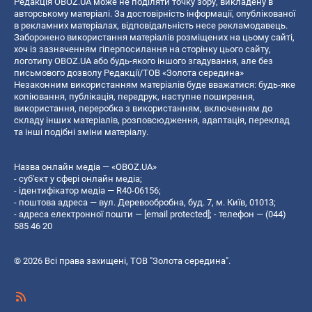
Редакція OBOZ.UA може не поділяти точку зору, викладену в
авторському матеріалі. За достовірність інформації, опублікованої
в рекламних матеріалах, відповідальність несе рекламодавець.
Заборонено використання матеріалів розміщених на цьому сайті,
хоч із зазначенням гіперпосилання на сторінку цього сайту,
логотипу OBOZ.UA або будь-якого іншого згадування, але без
письмового дозволу Редакції/ТОВ «Золота середина»
Незаконним використанням матеріалів буде вважатися: будь-яке
копiювання, публiкацiя, передрук, наступне поширення,
використання, переробка з використанням, включенням до
складу інших матеріалів, розповсюдження, адаптація, переклад
та інші подібні зміни матеріалу.
Назва онлайн медіа — «OBOZ.UA»
- суб'єкт у сфері онлайн медіа;
- ідентифікатор медіа — R40-06156;
- поштова адреса — вул. Деревообробна, буд. 7, м. Київ, 01013;
- адреса електронної пошти —
[email protected]
; - телефон — (044)
585 46 20
© 2026 Всі права захищені, ТОВ "Золота середина".