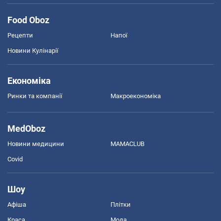
Food Oboz
Рецепти
Напої
Новини Кулінарії
Економіка
Ринки та компанії
Макроекономіка
MedOboz
Новини медицини
MAMACLUB
Covid
Шоу
Афіша
Плітки
Краса
Мода