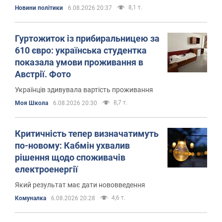
8,1 т.
Новини політики
6.08.2026 20:37
Гуртожиток із прибиральницею за
610 євро: українська студентка
показала умови проживання в
Австрії. Фото
Українців здивувала вартість проживання
8,7 т.
Моя Школа
6.08.2026 20:30
Критичність тепер визначатимуть
по-новому: Кабмін ухвалив
рішення щодо споживачів
електроенергії
Який результат має дати нововведення
4,6 т.
Комуналка
6.08.2026 20:28