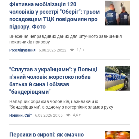
Фіктивна мобілізація 120
чоловіків у реєстрі "Оберіг": трьом
посадовцям ТЦК повідомили про
підозру. Фото
Внесення неправдивих даних для штучного завищення
показників призову
1,3 т.
Розслідування
6.08.2026 20:22
"Сплутав з українцями": у Польщі
п'яний чоловік жорстоко побив
батька й сина і обізвав
"бандерівцями"
Нападник ображав чоловіків, називаючи їх
"бандерівцями", а одному з потерпілих зламав руку
4,4 т.
Новини. Світ
6.08.2026 20:05
Персики в сиропі: як смачно