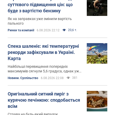
суттєвого підвищення цін: що
буде з вартістю бензину
Як на заправках уже змінили вартість
пального
20,6 т.
Ринки та компанії
6.08.2026 22:12
Спека шаленіє: які температурні
рекорди зафіксували в Україні.
Карта
Найбільші перевищення попередніх
максимумів сягнули 5,6 градуса, однак уже
з 7 серпня в частині регіонів очікують
381
Новини. Суспільство
6.08.2026 22:08
поступове послаблення спеки
Оригінальний ситний пиріг з
курячою печінкою: сподобається
всім
Страва на будь-який випадок