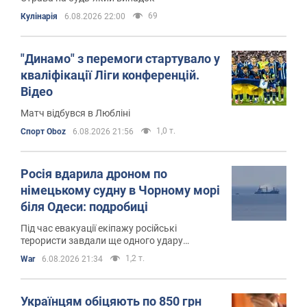
69
Кулінарія
6.08.2026 22:00
"Динамо" з перемоги стартувало у
кваліфікації Ліги конференцій.
Відео
Матч відбувся в Любліні
1,0 т.
Спорт Oboz
6.08.2026 21:56
Росія вдарила дроном по
німецькому судну в Чорному морі
біля Одеси: подробиці
Під час евакуації екіпажу російські
терористи завдали ще одного удару
безпілотником по судну
1,2 т.
War
6.08.2026 21:34
Українцям обіцяють по 850 грн