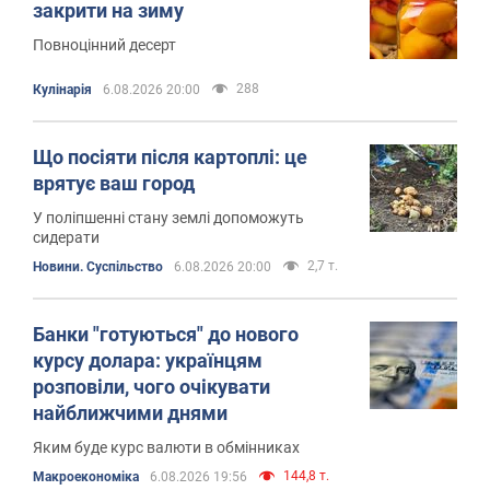
закрити на зиму
Повноцінний десерт
288
Кулінарія
6.08.2026 20:00
Що посіяти після картоплі: це
врятує ваш город
У поліпшенні стану землі допоможуть
сидерати
2,7 т.
Новини. Суспільство
6.08.2026 20:00
Банки "готуються" до нового
курсу долара: українцям
розповіли, чого очікувати
найближчими днями
Яким буде курс валюти в обмінниках
144,8 т.
Mакроекономіка
6.08.2026 19:56