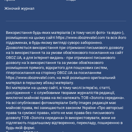
Жіночий журнал
Використання будь-яких матеріалів ( в тому числі фото- та відео-),
розміщених на цьому сайті
https://www.obozrevatel.com
та всіх його
піддоменах, в будь-якому вигляді суворо заборонено.
Дозволяється використання при отриманні письмового дозволу
на їх використання та за умови обов'язкового посилання на сайт
OBOZ.UA, а для інтернет-видань - при отриманні письмового
дозволу на їх використання та за умови обов'язкового
розміщення прямого, відкритого для пошукових систем,
гіперпосилання на сторінку OBOZ.UA за посиланням
https://www.obozrevatel.com
, на якій розміщено оригінальний
матеріал в першому абзаці матеріалу.
Всі матеріали на цьому сайті, в тому числі інтерв’ю, статті,
дослідження – є службовими творами журналістів редакції,
виключні майнові права на які належать ТОВ «Золота середина».
На всі опубліковані фотоматеріали Getty Images редакція має
майнові права, які захищаються законом України «Про авторські
права та суміжні права», ніхто не має права без письмового
дозволу ТОВ «Золота середина» їх використовувати, вони не
підлягають подальшому відтворенню, перекладу, поширенню в
будь-якій формі.