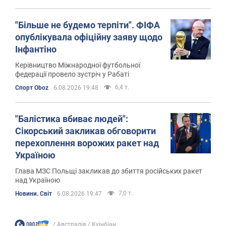
"Більше не будемо терпіти". ФІФА
опублікувала офіційну заяву щодо
Інфантіно
Керівництво Міжнародної футбольної
федерації провело зустріч у Рабаті
6,4 т.
Спорт Oboz
6.08.2026 19:48
"Балістика вбиває людей":
Сікорський закликав обговорити
перехоплення ворожих ракет над
Україною
Глава МЗС Польщі закликав до збиття російських ракет
над Україною
7,0 т.
Новини. Світ
6.08.2026 19:47
Австралія
Куінбіан