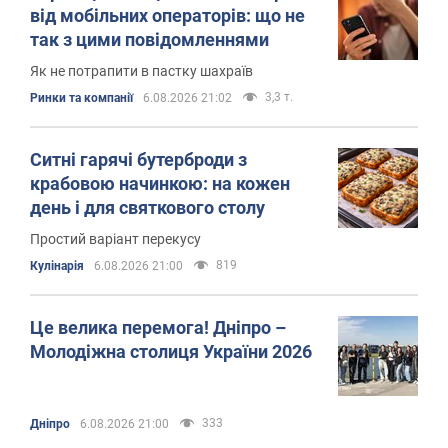
від мобільних операторів: що не
так з цими повідомленнями
Як не потрапити в пастку шахраїв
3,3 т.
Ринки та компанії
6.08.2026 21:02
Ситні гарячі бутерброди з
крабовою начинкою: на кожен
день і для святкового столу
Простий варіант перекусу
819
Кулінарія
6.08.2026 21:00
Це велика перемога! Дніпро –
Молодіжна столиця України 2026
333
Дніпро
6.08.2026 21:00