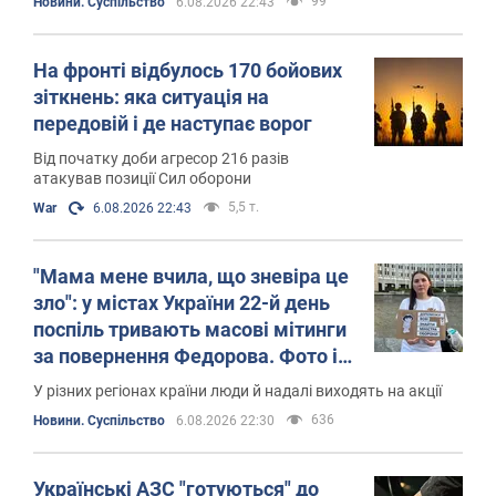
99
Новини. Суспільство
6.08.2026 22:43
На фронті відбулось 170 бойових
зіткнень: яка ситуація на
передовій і де наступає ворог
Від початку доби агресор 216 разів
атакував позиції Сил оборони
5,5 т.
War
6.08.2026 22:43
"Мама мене вчила, що зневіра це
зло": у містах України 22-й день
поспіль тривають масові мітинги
за повернення Федорова. Фото і
відео
У різних регіонах країни люди й надалі виходять на акції
636
Новини. Суспільство
6.08.2026 22:30
Українські АЗС "готуються" до