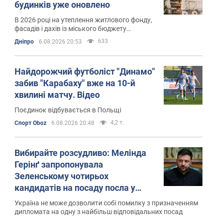
будинків уже оновлено
В 2026 році на утеплення житлового фонду,
фасадів і дахів із міського бюджету
спрямували 300 мільйонів гривень
633
Дніпро
6.08.2026 20:53
Найдорожчий футболіст "Динамо"
забив "Карабаху" вже на 10-й
хвилині матчу. Відео
Поєдинок відбувається в Польщі
4,2 т.
Спорт Oboz
6.08.2026 20:48
Вибирайте розсудливо: Мелінда
Герінґ запропонувала
Зеленському чотирьох
кандидатів на посаду посла у
США
Україна не може дозволити собі помилку з призначенням
дипломата на одну з найбільш відповідальних посад