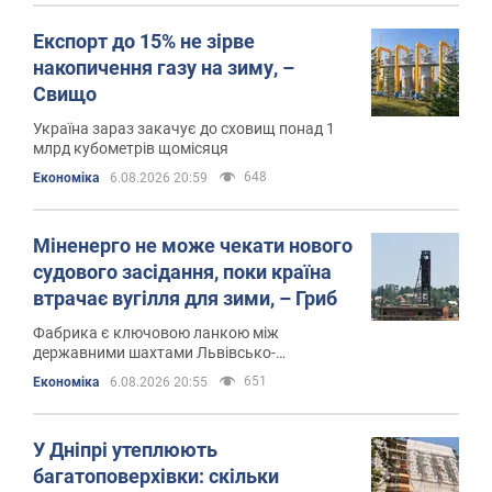
Експорт до 15% не зірве
накопичення газу на зиму, –
Свищо
Україна зараз закачує до сховищ понад 1
млрд кубометрів щомісяця
648
Економіка
6.08.2026 20:59
Міненерго не може чекати нового
судового засідання, поки країна
втрачає вугілля для зими, – Гриб
Фабрика є ключовою ланкою між
державними шахтами Львівсько-
Волинського басейну та тепловими
651
Економіка
6.08.2026 20:55
електростанціями
У Дніпрі утеплюють
багатоповерхівки: скільки