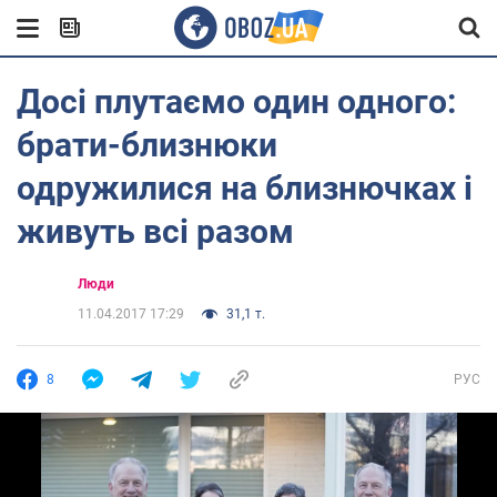
Досі плутаємо один одного:
брати-близнюки
одружилися на близнючках і
живуть всі разом
Люди
11.04.2017 17:29
31,1 т.
8
РУС