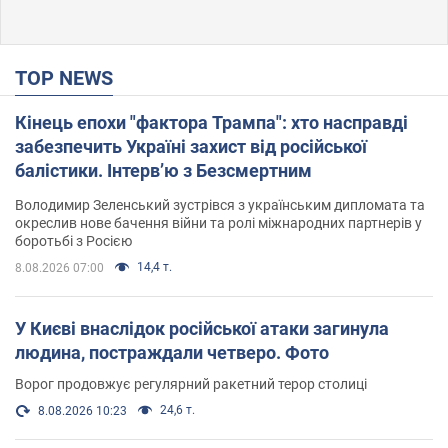
TOP NEWS
Кінець епохи "фактора Трампа": хто насправді
забезпечить Україні захист від російської
балістики. Інтерв’ю з Безсмертним
Володимир Зеленський зустрівся з українським дипломата та
окреслив нове бачення війни та ролі міжнародних партнерів у
боротьбі з Росією
14,4 т.
8.08.2026 07:00
У Києві внаслідок російської атаки загинула
людина, постраждали четверо. Фото
Ворог продовжує регулярний ракетний терор столиці
24,6 т.
8.08.2026 10:23