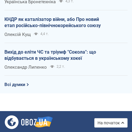
Українська Бронетехніка
4,3 т.
КНДР як каталізатор війни, або Про новий
етап російсько-північнокорейського союзу
Олексій Кущ
4,4 т.
Вихід до еліти ЧС та тріумф "Сокола": що
відбувається в українському хокеї
Олександр Липенко
2,2 т.
Всі думки
На початок