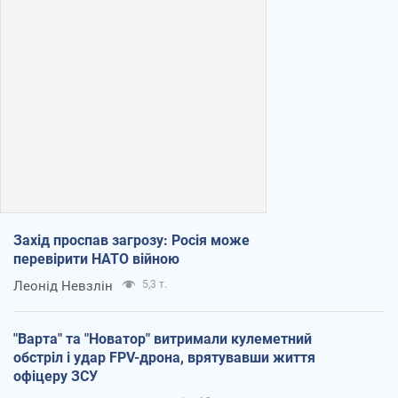
Захід проспав загрозу: Росія може
перевірити НАТО війною
Леонід Невзлін
5,3 т.
"Варта" та "Новатор" витримали кулеметний
обстріл і удар FPV-дрона, врятувавши життя
офіцеру ЗСУ