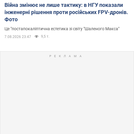
Війна змінює не лише тактику: в НГУ показали
інженерні рішення проти російських FPV-дронів.
Фото
Це "постапокаліптична естетика зі світу "Шаленого Макса"
9,5 т.
7.08.2026 23:47