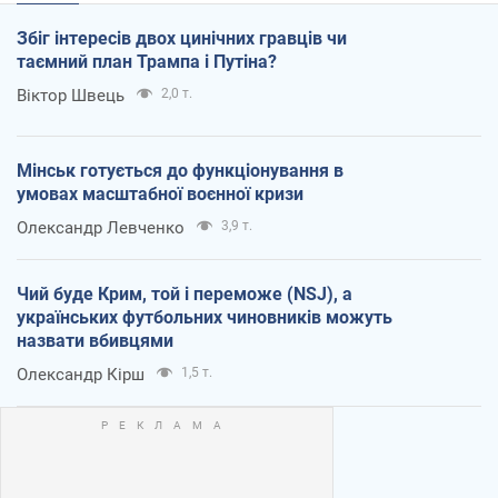
Збіг інтересів двох цинічних гравців чи
таємний план Трампа і Путіна?
Віктор Швець
2,0 т.
Мінськ готується до функціонування в
умовах масштабної воєнної кризи
Олександр Левченко
3,9 т.
Чий буде Крим, той і переможе (NSJ), а
українських футбольних чиновників можуть
назвати вбивцями
Олександр Кірш
1,5 т.