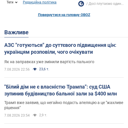
Теги
Редакційна політика
Досі плутаємо один...
Повернутися на головну OBOZ
Важливе
АЗС "готуються" до суттєвого підвищення цін:
українцям розповіли, чого очікувати
Як на заправках уже змінили вартість пального
23,6 т.
7.08.2026 22:56
"Білий дім не є власністю Трампа": суд США
зупинив будівництво бальної зали за $400 млн
Трамп вже заявив, що негайно подасть апеляцію а це "жахливе
рішення"
2,9 т.
7.08.2026 23:54