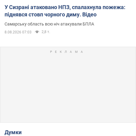
У Сизрані атаковано НПЗ, спалахнула пожежа:
піднявся стовп чорного диму. Відео
Самарську область всю ніч атакували БПЛА
2,8 т.
8.08.2026 07:03
Думки