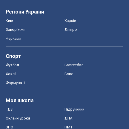
Регіони України
Київ
Харків
Запоріжжя
Дніпро
Черкаси
Спорт
Футбол
Баскетбол
Хокей
Бокс
Формула-1
Моя школа
ГДЗ
Підручники
Онлайн уроки
ДПА
ЗНО
НМТ