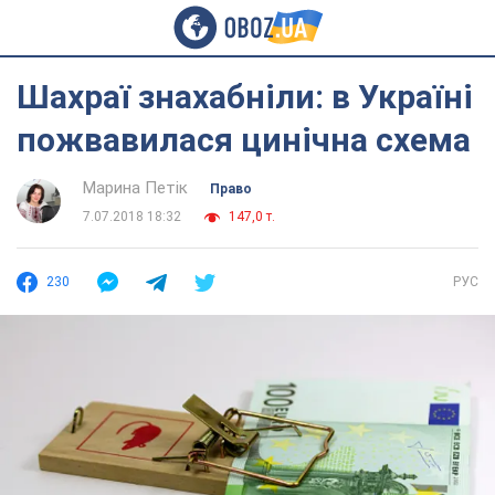
Шахраї знахабніли: в Україні
пожвавилася цинічна схема
Марина Петік
Право
7.07.2018 18:32
147,0 т.
230
РУС