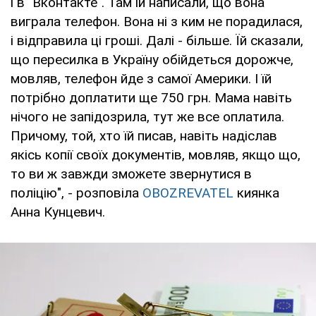
і в "Вконтакте". Там їй написали, що вона
виграла телефон. Вона ні з ким не порадилася,
і відправила ці гроші. Далі - більше. Їй сказали,
що пересилка в Україну обійдеться дорожче,
мовляв, телефон йде з самої Америки. І їй
потрібно доплатити ще 750 грн. Мама навіть
нічого не запідозрила, тут же все оплатила.
Причому, той, хто їй писав, навіть надіслав
якісь копії своїх документів, мовляв, якщо що,
то ви ж завжди зможете звернутися в
поліцію", - розповіла
OBOZREVATEL
киянка
Анна Кунцевич.