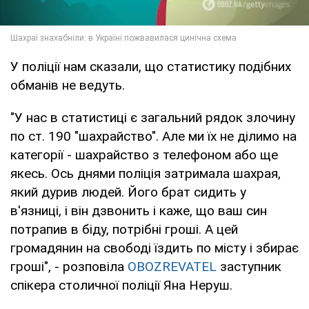
У поліції нам сказали, що статистику подібних
обманів не ведуть.
"У нас в статистиці є загальний рядок злочину
по ст. 190 "шахрайство". Але ми їх не ділимо на
категорії - шахрайство з телефоном або ще
якесь. Ось днями поліція затримала шахрая,
який дурив людей. Його брат сидить у
в'язниці, і він дзвонить і каже, що ваш син
потрапив в біду, потрібні гроші. А цей
громадянин на свободі їздить по місту і збирає
гроші", - розповіла
OBOZREVATEL
заступник
спікера столичної поліції Яна Неруш.