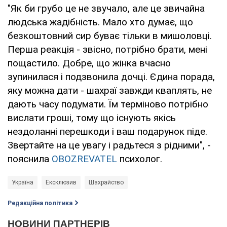
"Як би грубо це не звучало, але це звичайна
людська жадібність. Мало хто думає, що
безкоштовний сир буває тільки в мишоловці.
Перша реакція - звісно, ​​потрібно брати, мені
пощастило. Добре, що жінка вчасно
зупинилася і подзвонила дочці. Єдина порада,
яку можна дати - шахраї завжди кваплять, не
дають часу подумати. Їм терміново потрібно
вислати гроші, тому що існують якісь
нездоланні перешкоди і ваш подарунок піде.
Звертайте на це увагу і радьтеся з рідними", -
пояснила
OBOZREVATEL
психолог.
Україна
Ексклюзив
Шахрайство
Редакційна політика