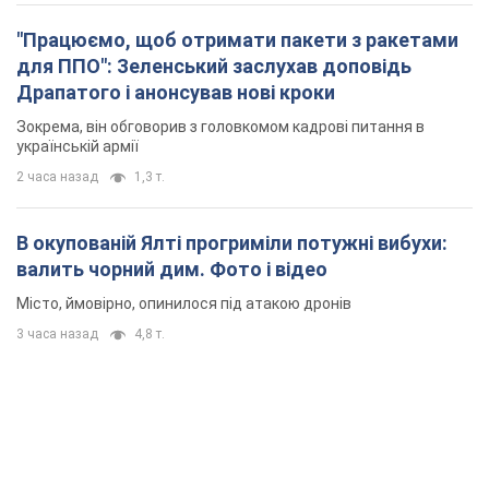
"Працюємо, щоб отримати пакети з ракетами
для ППО": Зеленський заслухав доповідь
Драпатого і анонсував нові кроки
Зокрема, він обговорив з головкомом кадрові питання в
українській армії
2 часа назад
1,3 т.
В окупованій Ялті прогриміли потужні вибухи:
валить чорний дим. Фото і відео
Місто, ймовірно, опинилося під атакою дронів
3 часа назад
4,8 т.