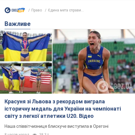
Право
Єдина мета справи...
Важливе
Красуня зі Львова з рекордом виграла
історичну медаль для України на чемпіонаті
світу з легкої атлетики U20. Відео
Наша співвітчизниця блискуче виступила в Орегоні
8 часов назад
38,3 т.