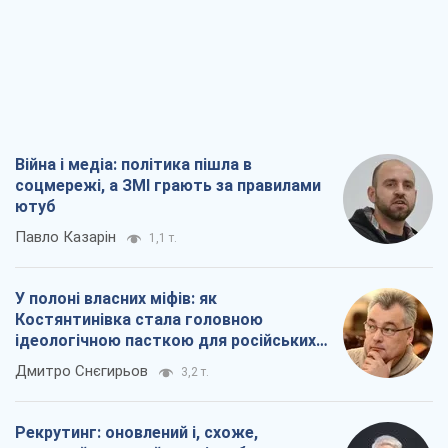
Війна і медіа: політика пішла в
соцмережі, а ЗМІ грають за правилами
ютуб
Павло Казарін
1,1 т.
У полоні власних міфів: як
Костянтинівка стала головною
ідеологічною пасткою для російських
окупантів
Дмитро Снєгирьов
3,2 т.
Рекрутинг: оновлений і, схоже,