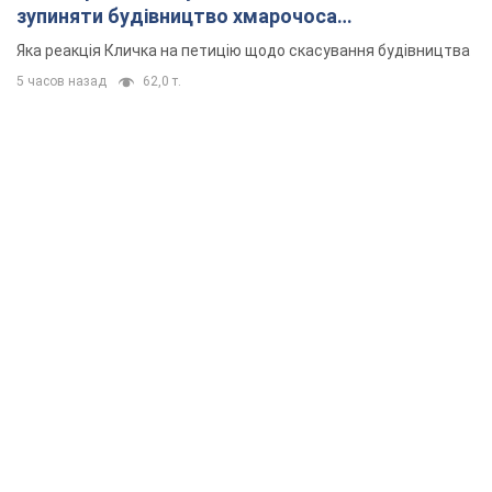
зупиняти будівництво хмарочоса
"московського вірянина"
Яка реакція Кличка на петицію щодо скасування будівництва
5 часов назад
62,0 т.