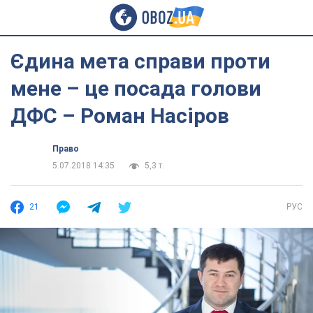
Єдина мета справи проти
мене – це посада голови
ДФС – Роман Насіров
Право
5.07.2018 14:35
5,3 т.
21
РУС