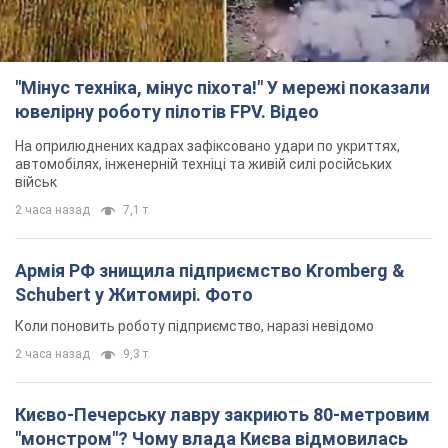
"Мінус техніка, мінус піхота!" У мережі показали
ювелірну роботу пілотів FPV. Відео
На оприлюднених кадрах зафіксовано удари по укриттях,
автомобілях, інженерній техніці та живій силі російських
військ
2 часа назад
7,1 т.
Армія РФ знищила підприємство Kromberg &
Schubert у Житомирі. Фото
Коли поновить роботу підприємство, наразі невідомо
2 часа назад
9,3 т.
Києво-Печерську лавру закриють 80-метровим
"монстром"? Чому влада Києва відмовилась