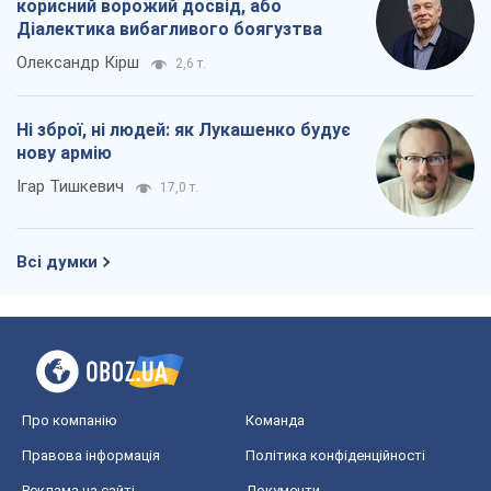
корисний ворожий досвід, або
Діалектика вибагливого боягузтва
Олександр Кірш
2,6 т.
Ні зброї, ні людей: як Лукашенко будує
нову армію
Ігар Тишкевич
17,0 т.
Всі думки
Про компанію
Команда
Правова інформація
Політика конфіденційності
Реклама на сайті
Документи