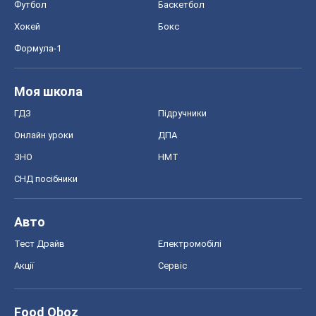
Футбол
Баскетбол
Хокей
Бокс
Формула-1
Моя школа
ГДЗ
Підручники
Онлайн уроки
ДПА
ЗНО
НМТ
СНД посібники
Авто
Тест Драйв
Електромобілі
Акції
Сервіс
Food Oboz