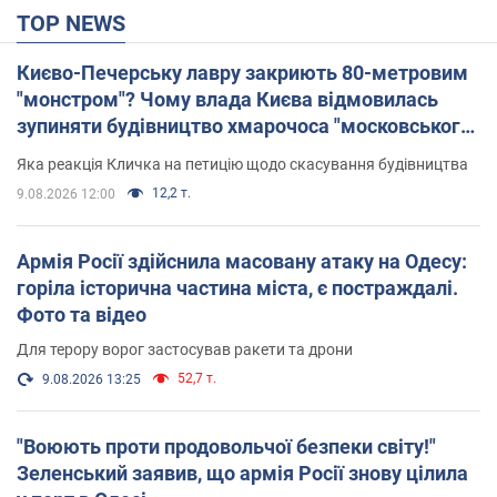
TOP NEWS
Києво-Печерську лавру закриють 80-метровим
"монстром"? Чому влада Києва відмовилась
зупиняти будівництво хмарочоса "московського
вірянина"
Яка реакція Кличка на петицію щодо скасування будівництва
12,2 т.
9.08.2026 12:00
Армія Росії здійснила масовану атаку на Одесу:
горіла історична частина міста, є постраждалі.
Фото та відео
Для терору ворог застосував ракети та дрони
52,7 т.
9.08.2026 13:25
"Воюють проти продовольчої безпеки світу!"
Зеленський заявив, що армія Росії знову цілила