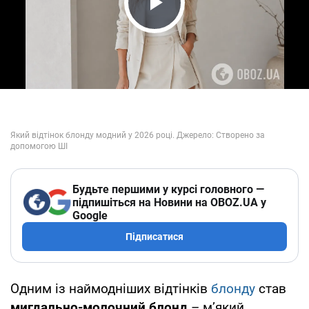
Play Video
Будьте першими у курсі головного —
підпишіться на Новини на OBOZ.UA у
Google
Підписатися
Одним із наймодніших відтінків
блонду
став
мигдально-молочний блонд
– м’який,