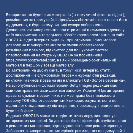
Використання будь-яких матеріалів ( в тому числі фото- та відео-),
розміщених на цьому сайті
https://www.obozrevatel.com
та всіх його
піддоменах, в будь-якому вигляді суворо заборонено.
Дозволяється використання при отриманні письмового дозволу
на їх використання та за умови обов'язкового посилання на сайт
OBOZ.UA, а для інтернет-видань - при отриманні письмового
дозволу на їх використання та за умови обов'язкового
розміщення прямого, відкритого для пошукових систем,
гіперпосилання на сторінку OBOZ.UA за посиланням
https://www.obozrevatel.com
, на якій розміщено оригінальний
матеріал в першому абзаці матеріалу.
Всі матеріали на цьому сайті, в тому числі інтерв’ю, статті,
дослідження – є службовими творами журналістів редакції,
виключні майнові права на які належать ТОВ «Золота середина».
На всі опубліковані фотоматеріали Getty Images редакція має
майнові права, які захищаються законом України «Про авторські
права та суміжні права», ніхто не має права без письмового
дозволу ТОВ «Золота середина» їх використовувати, вони не
підлягають подальшому відтворенню, перекладу, поширенню в
будь-якій формі.
Редакція OBOZ.UA може не поділяти точку зору, викладену в
авторському матеріалі. За достовірність інформації, опублікованої
в рекламних матеріалах, відповідальність несе рекламодавець.
Заборонено використання матеріалів розміщених на цьому сайті,