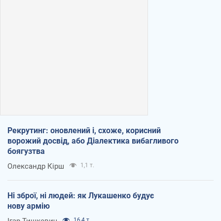
Рекрутинг: оновлений і, схоже, корисний
ворожий досвід, або Діалектика вибагливого
боягузтва
Олександр Кірш
1,1 т.
Ні зброї, ні людей: як Лукашенко будує
нову армію
Ігар Тишкевич
16,4 т.