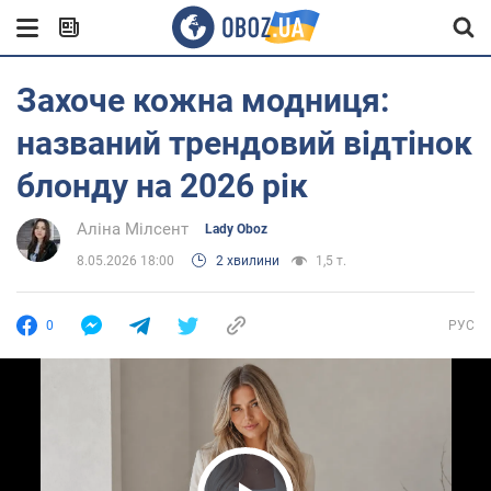
Захоче кожна модниця:
названий трендовий відтінок
блонду на 2026 рік
Аліна Мілсент
Lady Oboz
8.05.2026 18:00
2 хвилини
1,5 т.
0
РУС