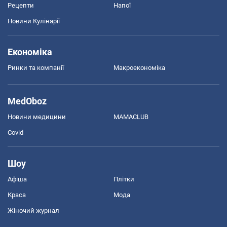
Рецепти
Напої
Новини Кулінарії
Економіка
Ринки та компанії
Макроекономіка
MedOboz
Новини медицини
MAMACLUB
Covid
Шоу
Афіша
Плітки
Краса
Мода
Жіночий журнал