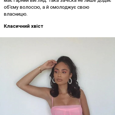
має гарний вигляд. Така зачіска не лише додає
об'єму волоссю, а й омолоджує свою
власницю.
Класичний хвіст