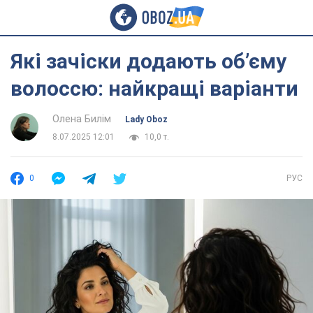
Які зачіски додають обʼєму
волоссю: найкращі варіанти
Олена Билім
Lady Oboz
8.07.2025 12:01
10,0 т.
0
РУС