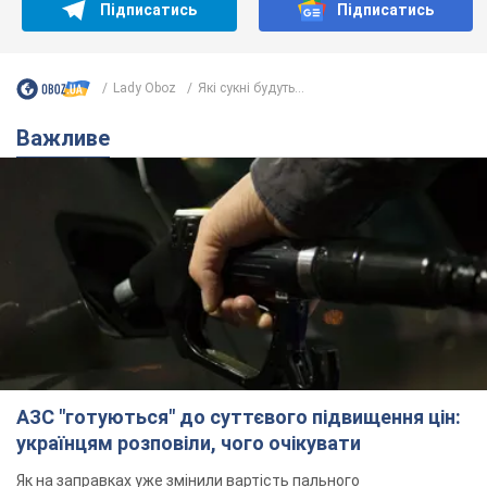
Підписатись
Підписатись
Lady Oboz
Які сукні будуть...
Важливе
АЗС "готуються" до суттєвого підвищення цін:
українцям розповіли, чого очікувати
Як на заправках уже змінили вартість пального