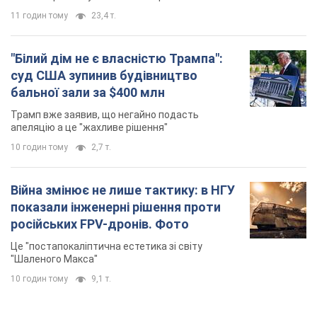
11 годин тому
23,4 т.
"Білий дім не є власністю Трампа":
суд США зупинив будівництво
бальної зали за $400 млн
Трамп вже заявив, що негайно подасть
апеляцію а це "жахливе рішення"
10 годин тому
2,7 т.
Війна змінює не лише тактику: в НГУ
показали інженерні рішення проти
російських FPV-дронів. Фото
Це "постапокаліптична естетика зі світу
"Шаленого Макса"
10 годин тому
9,1 т.