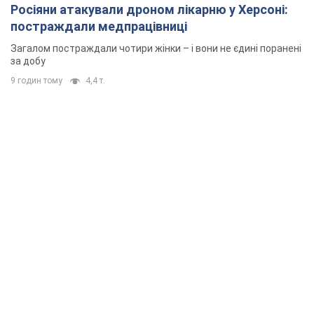
Росіяни атакували дроном лікарню у Херсоні:
постраждали медпрацівниці
Загалом постраждали чотири жінки – і вони не єдині поранені
за добу
9 годин тому
4,4 т.