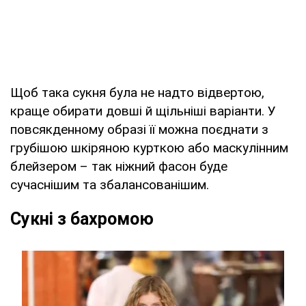
Щоб така сукня була не надто відвертою,
краще обирати довші й щільніші варіанти. У
повсякденному образі її можна поєднати з
грубішою шкіряною курткою або маскулінним
блейзером – так ніжний фасон буде
сучаснішим та збалансованішим.
Сукні з бахромою