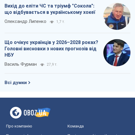
Про компанію
Команда
Правова інформація
Політика конфіденційності
Реклама на сайті
Документи
Редакційна політика
Журналісти OBOZ.UA на місці
подій
OBOZ.UA
Політика
Світ
Розслідування
Блоги
Суспільство
Регіони України
Київ
Харків