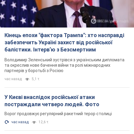
постраждали четверо людей. Фото
Ворог продовжує регулярний ракетний терор столиці
час назад
12,6 т.
Росіяни атакували дроном лікарню у Херсоні:
постраждали медпрацівниці
Загалом постраждали чотири жінки – і вони не єдині поранені
за добу
7 часов назад
3,2 т.