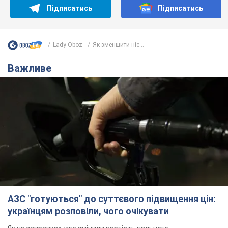
АЗС "готуються" до суттєвого підвищення цін:
українцям розповіли, чого очікувати
Як на заправках уже змінили вартість пального
9 часов назад
23,0 т.
"Білий дім не є власністю Трампа":
суд США зупинив будівництво
бальної зали за $400 млн
Трамп вже заявив, що негайно подасть
апеляцію а це "жахливе рішення"
8 часов назад
1,9 т.
Війна змінює не лише тактику: в НГУ
показали інженерні рішення проти
російських FPV-дронів. Фото