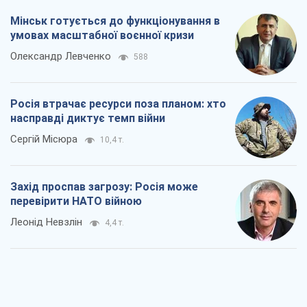
"Варта" та "Новатор" витримали
кулеметний обстріл і удар FPV-дрона,
врятувавши життя офіцеру ЗСУ
Українська Бронетехніка
3,8 т.
КНДР як каталізатор війни, або Про