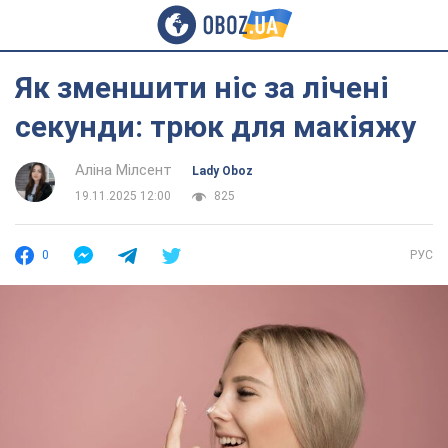
Як зменшити ніс за лічені
секунди: трюк для макіяжу
Аліна Мілсент
Lady Oboz
19.11.2025 12:00
825
0
РУС