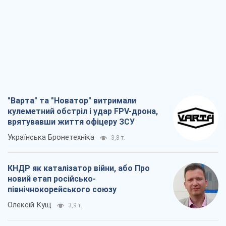
новий етап російсько-
північнокорейського союзу
Олексій Кущ
3,9 т.
Вихід до еліти ЧС та тріумф "Сокола":
що відбувається в українському хокеї
Олександр Липенко
1,7 т.
Що очікує українців у 2026–2028 роках?
Головні висновки з нових прогнозів від
НБУ
Василь Фурман
27,9 т.
Всі думки