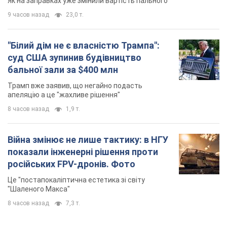
Це "постапокаліптична естетика зі світу
"Шаленого Макса"
8 часов назад
7,3 т.
TOP NEWS