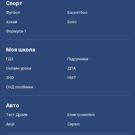
Авто
Тест Драйв
Електромобілі
Акції
Сервіс
Food Oboz
Рецепти
Напої
Дієти
Економіка
Ринки та компанії
Макроекономіка
MedOboz
Новини медицини
MAMACLUB