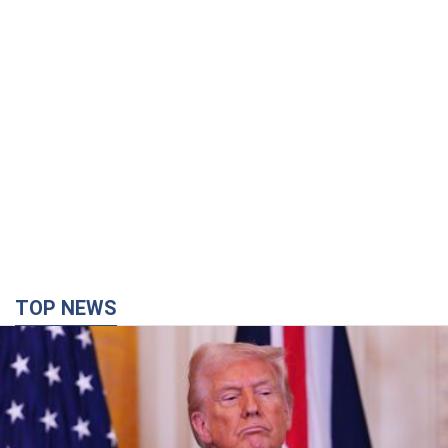
Кінець епохи "фактора Трампа": хто насправді
забезпечить Україні захист від російської
балістики. Інтерв’ю з Безсмертним
Володимир Зеленський зустрівся з українським дипломата
та окреслив нове бачення війни та ролі міжнародних
партнерів у боротьбі з Росією
час назад
5,1 т.
У Києві внаслідок російської атаки