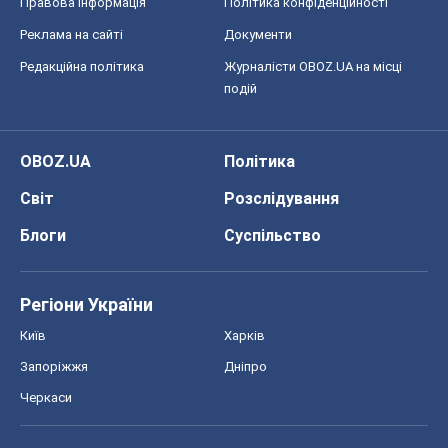
Запоріжжя
Дніпро
Черкаси
Спорт
Футбол
Баскетбол
Хокей
Бокс
Формула-1
Моя школа
ГДЗ
Підручники
Онлайн уроки
ДПА
ЗНО
НМТ
СНД посібники