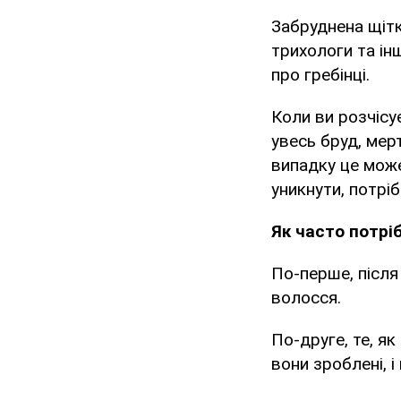
Забруднена щітк
трихологи та ін
про гребінці.
Коли ви розчісу
увесь бруд, мерт
випадку це може
уникнути, потріб
Як часто потрі
По-перше, після
волосся.
По-друге, те, як
вони зроблені, і