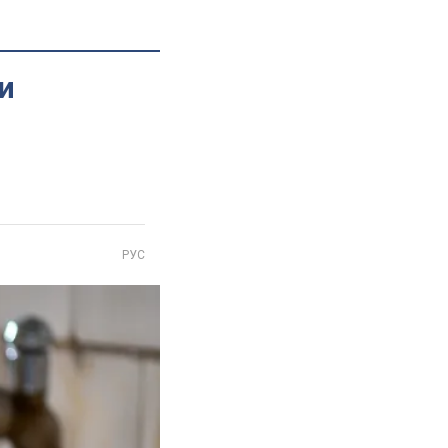
и
РУС