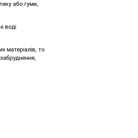
тику або гуми,
і воді
х матеріалів, то
 забруднення,