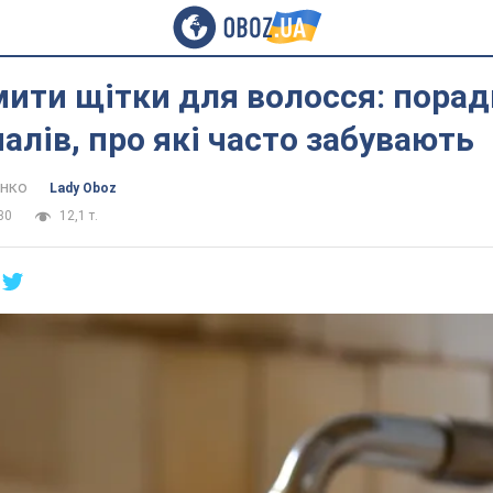
мити щітки для волосся: порад
алів, про які часто забувають
енко
Lady Oboz
30
12,1 т.