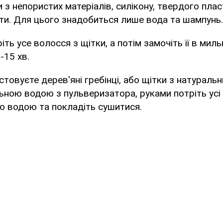
и з непористих матеріалів, силікону, твердого плас
ти. Для цього знадобиться лише вода та шампунь.
ть усе волосся з щітки, а потім замочіть її в мильн
-15 хв.
товуєте дерев'яні гребінці, або щітки з натуральни
льною водою з пульверизатора, руками потріть усі
ю водою та покладіть сушитися.