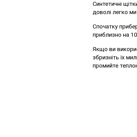
Синтетичні щітк
доволі легко ми
Спочатку прибері
приблизно на 10
Якщо ви викорис
збризніть їх ми
промийте тепло