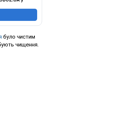
я
було чистим
бують чищення.