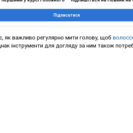
Підписатися
є, як важливо регулярно мити голову, щоб
волосс
днак інструменти для догляду за ним також потре