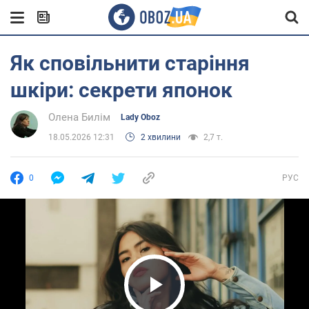
Як сповільнити старіння
шкіри: секрети японок
Олена Билім
Lady Oboz
18.05.2026 12:31
2 хвилини
2,7 т.
0
РУС