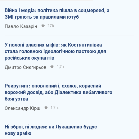
Війна і медіа: політика пішла в соцмережі, а
ЗМІ грають за правилами ютуб
Павло Казарін
276
У полоні власних міфів: як Костянтинівка
стала головною ідеологічною пасткою для
російських окупантів
Дмитро Снєгирьов
1,7 т.
Рекрутинг: оновлений і, схоже, корисний
ворожий досвід, або Діалектика вибагливого
боягузтва
Олександр Кірш
1,7 т.
Ні зброї, ні людей: як Лукашенко будує
нову армію