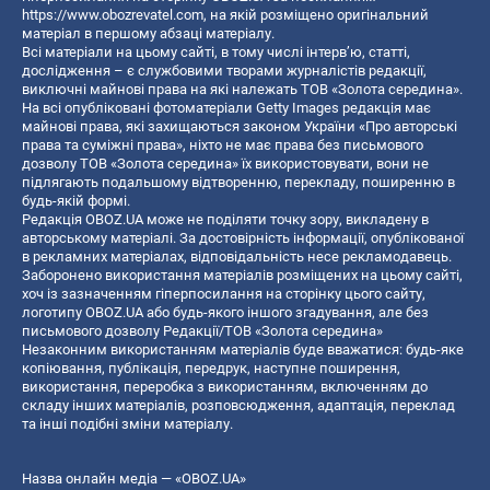
https://www.obozrevatel.com
, на якій розміщено оригінальний
матеріал в першому абзаці матеріалу.
Всі матеріали на цьому сайті, в тому числі інтерв’ю, статті,
дослідження – є службовими творами журналістів редакції,
виключні майнові права на які належать ТОВ «Золота середина».
На всі опубліковані фотоматеріали Getty Images редакція має
майнові права, які захищаються законом України «Про авторські
права та суміжні права», ніхто не має права без письмового
дозволу ТОВ «Золота середина» їх використовувати, вони не
підлягають подальшому відтворенню, перекладу, поширенню в
будь-якій формі.
Редакція OBOZ.UA може не поділяти точку зору, викладену в
авторському матеріалі. За достовірність інформації, опублікованої
в рекламних матеріалах, відповідальність несе рекламодавець.
Заборонено використання матеріалів розміщених на цьому сайті,
хоч із зазначенням гіперпосилання на сторінку цього сайту,
логотипу OBOZ.UA або будь-якого іншого згадування, але без
письмового дозволу Редакції/ТОВ «Золота середина»
Незаконним використанням матеріалів буде вважатися: будь-яке
копiювання, публiкацiя, передрук, наступне поширення,
використання, переробка з використанням, включенням до
складу інших матеріалів, розповсюдження, адаптація, переклад
та інші подібні зміни матеріалу.
Назва онлайн медіа — «OBOZ.UA»