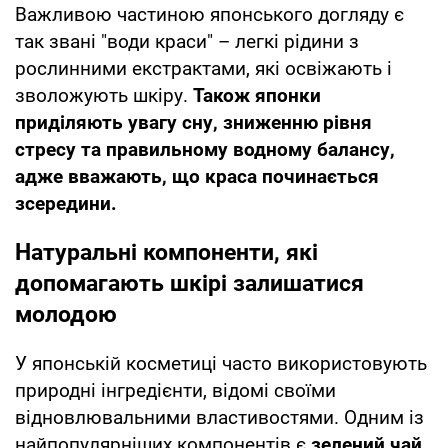
Важливою частиною японського догляду є
так звані "води краси" – легкі рідини з
рослинними екстрактами, які освіжають і
зволожують шкіру.
Також японки
приділяють увагу сну, зниженню рівня
стресу та правильному водному балансу,
адже вважають, що краса починається
зсередини.
Натуральні компоненти, які
допомагають шкірі залишатися
молодою
У японській косметиці часто використовують
природні інгредієнти, відомі своїми
відновлювальними властивостями. Одним із
найпопулярніших компонентів є
зелений чай
,