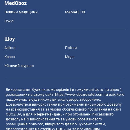
MedOboz
Новини медицини
MAMACLUB
Covid
Шоу
Афіша
Плітки
Краса
Мода
Жіночий журнал
Використання будь-яких матеріалів ( в тому числі фото- та відео-),
розміщених на цьому сайті
https://www.obozrevatel.com
та всіх його
піддоменах, в будь-якому вигляді суворо заборонено.
Дозволяється використання при отриманні письмового дозволу
на їх використання та за умови обов'язкового посилання на сайт
OBOZ.UA, а для інтернет-видань - при отриманні письмового
дозволу на їх використання та за умови обов'язкового
розміщення прямого, відкритого для пошукових систем,
гіперпосилання на сторінку OBOZ.UA за посиланням