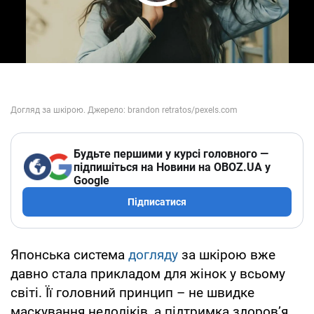
Play Video
Будьте першими у курсі головного —
підпишіться на Новини на OBOZ.UA у
Google
Підписатися
Японська система
догляду
за шкірою вже
давно стала прикладом для жінок у всьому
світі. Її головний принцип – не швидке
маскування недоліків, а підтримка здоров’я