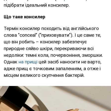
підібрати ідеальний консилер.
Що таке консилер
Термін консилер походить від англійського
слова "conceal" ("приховувати"). І це саме те,
що він робить – консилер забезпечує
природне сяйво шкіри, перекриваючи всі
недоліки: темні кола, почервоніння, зморшки.
Однак
на прищі
цей засіб наносити не варто,
адже прищ є точковим запаленням, а отже і
місцем великого скупчення бактерій.