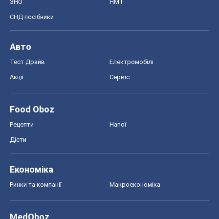
ЗНО
НМТ
СНД посібники
Авто
Тест Драйв
Електромобілі
Акції
Сервіс
Food Oboz
Рецепти
Напої
Дієти
Економіка
Ринки та компанії
Макроекономіка
MedOboz