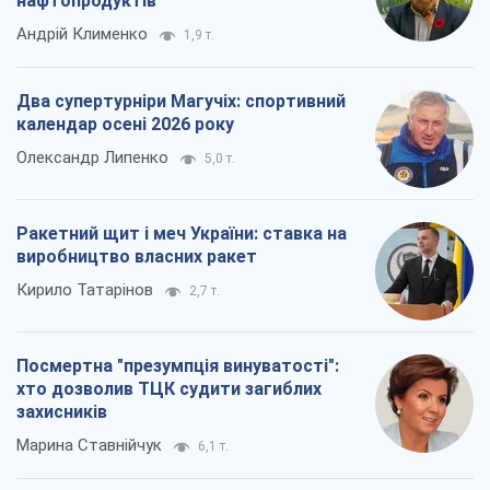
нафтопродуктів
Андрій Клименко
1,9 т.
Два супертурніри Магучіх: спортивний
календар осені 2026 року
Олександр Липенко
5,0 т.
Ракетний щит і меч України: ставка на
виробництво власних ракет
Кирило Татарінов
2,7 т.
Посмертна "презумпція винуватості":
хто дозволив ТЦК судити загиблих
захисників
Марина Ставнійчук
6,1 т.