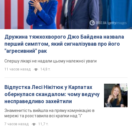
Дружина тяжкохворого Джо Байдена назвала
перший симптом, який сигналізував про його
"агресивний" рак
Спершу лікарі не надали цьому належної уваги
11 часов назад
14,8 т.
Відпустка Лесі Нікітюк у Карпатах
обернулася скандалом: чому ведучу
несправедливо захейтили
Знаменитість вийшла на пряму комунікацію в
мережі та розставила всі крапки над "і"
7 часов назад
11,7 т.