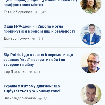
прифронтових містах
Тетяна Чорновол
5,4 т.
Один FPV-дрон – і Європа могла
прокинутися в зовсім іншій реальності
Дмитро Томчук
19,4 т.
Від Patriot до стратегії перемоги: що
заважає Україні закрити небо і як
завершити війну
Ігор Яковенко
5,3 т.
Україна у п’ятому дивізіоні: що
відбувається у жіночому хокеї
Олександр Чеканов
1,5 т.