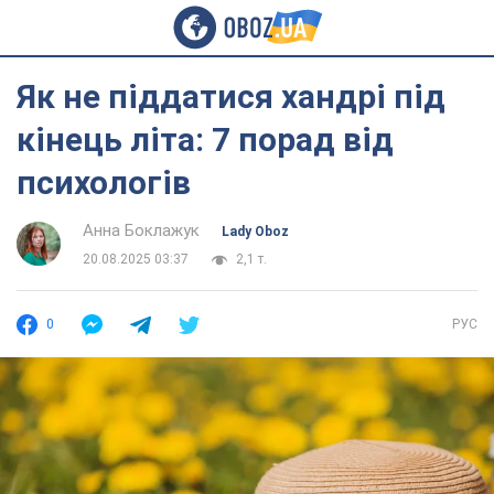
Як не піддатися хандрі під
кінець літа: 7 порад від
психологів
Анна Боклажук
Lady Oboz
20.08.2025 03:37
2,1 т.
0
РУС