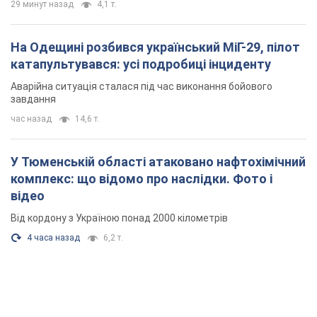
29 минут назад
4,1 т.
На Одещині розбився український МіГ-29, пілот
катапультувався: усі подробиці інциденту
Аварійна ситуація сталася під час виконання бойового
завдання
час назад
14,6 т.
У Тюменській області атаковано нафтохімічний
комплекс: що відомо про наслідки. Фото і
відео
Від кордону з Україною понад 2000 кілометрів
4 часа назад
6,2 т.