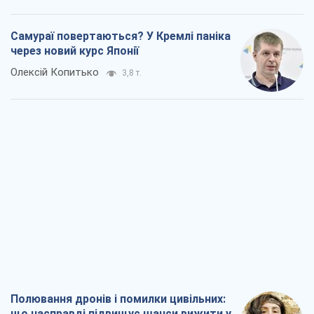
Самураї повертаються? У Кремлі паніка
через новий курс Японії
Олексій Копитько
3,8 т.
Полювання дронів і помилки цивільних:
що насправді підвищує шанси вижити у