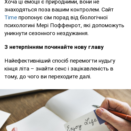
Хоча ці емоції є природними, вони не
знаходяться поза вашим контролем. Сайт
Time
пропонує сім порад від біологічної
психологині Мері Поффенрот, які допоможуть
уникнути сезонного нездужання.
З нетерпінням починайте нову главу
Найефективніший спосіб перемогти нудьгу
кінця літа – знайти сенс і зацікавленість в
тому, до чого ви переходите далі.