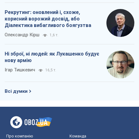
Всі думки
Про компанію
Команда
Правова інформація
Політика конфіденційності
Реклама на сайті
Документи
Редакційна політика
Журналісти OBOZ.UA на місці
подій
OBOZ.UA
Політика
Світ
Розслідування
Блоги
Суспільство