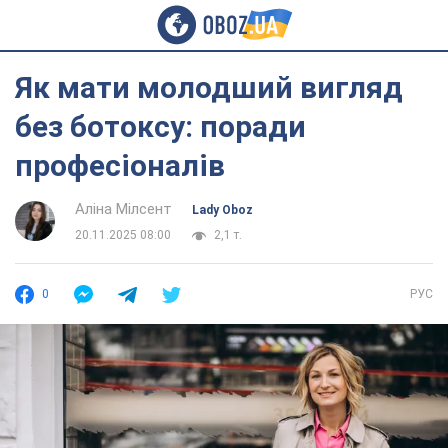
Як мати молодший вигляд
без ботоксу: поради
професіоналів
Аліна Мілсент
Lady Oboz
20.11.2025 08:00
2,1 т.
0
РУС