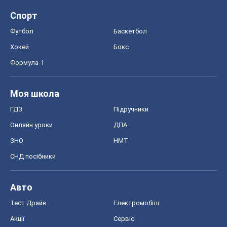
ЗНО
НМТ
СНД посібники
Авто
Тест Драйв
Електромобілі
Акції
Сервіс
Food Oboz
Рецепти
Напої
Дієти
Економіка
Ринки та компанії
Макроекономіка