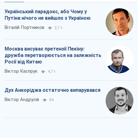
Дух Анкоріджа остаточно випарувався
Віктор Андрусів
84
Війна і медіа: політика пішла в
соцмережі, а ЗМІ грають за правилами