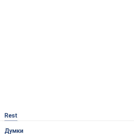
Rest
Думки
Український парадокс, або Чому у
Путіна нічого не вийшло з Україною
Віталій Портников
2,7 т.
Москва висуває претензії Пекіну:
дружба перетворюється на залежність
Росії від Китаю
Віктор Каспрук
4,7 т.