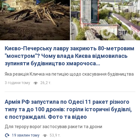
3 години тому
26,2 т.
Армія РФ запустила по Одесі 11 ракет різного
типу та до 100 дронів: горіли історичні будівлі,
є постраждалі. Фото та відео
Для терору ворог застосував ракети та дрони
19 хвилин тому
53,9 т.
МЗС Болгарії викликало українського посла
через інцидент із дроном: що сталося
Бесіда відбудеться 10 серпня
3 години тому
4,4 т.