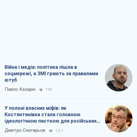
ютуб
Павло Казарін
192
У полоні власних міфів: як
Костянтинівка стала головною
ідеологічною пасткою для російських
окупантів
Дмитро Снєгирьов
1,6 т.
Рекрутинг: оновлений і, схоже,
корисний ворожий досвід, або
Діалектика вибагливого боягузтва
Олександр Кірш
1,6 т.
Ні зброї, ні людей: як Лукашенко будує
нову армію
Ігар Тишкевич
16,5 т.