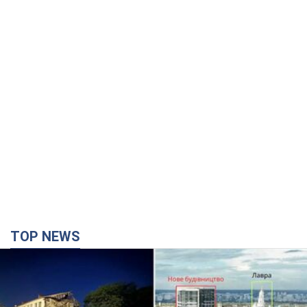
TOP NEWS
Києво-Печерську лавру закриють 80-метровим
"монстром"? Чому влада Києва відмовилась
зупиняти будівництво хмарочоса
"московського вірянина"
Яка реакція Кличка на петицію щодо скасування будівництва