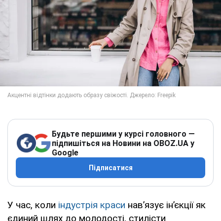
Будьте першими у курсі головного —
підпишіться на Новини на OBOZ.UA у
Google
Підписатися
У час, коли
індустрія краси
нав’язує інʼєкції як
єдиний шлях до молодості, стилісти