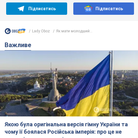
Якою була оригінальна версія гімну України та
чому її боялася Російська імперія: про це не
розповідають у школі
Державним символом є тільки перший куплет та приспів пісні
5 годин тому
24,6 т.
Олександру Пономарьову – 53: що
відомо про трьох дітей секс-
символа 90-х та який вигляд вони
мають
За розвитком кар'єри артист не забував про
особисте щастя
11 годин тому
9,2 т.