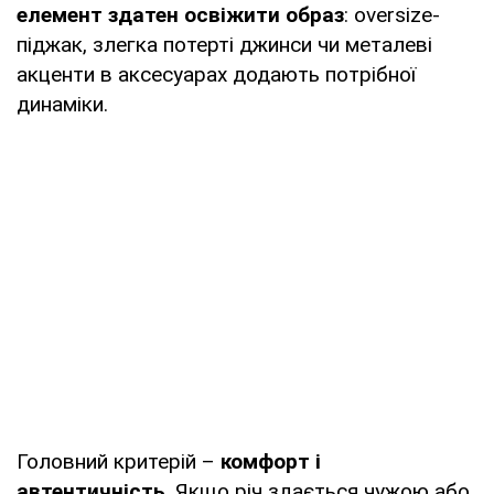
елемент здатен освіжити образ
: oversize-
піджак, злегка потерті джинси чи металеві
акценти в аксесуарах додають потрібної
динаміки.
Головний критерій –
комфорт і
автентичність
. Якщо річ здається чужою або