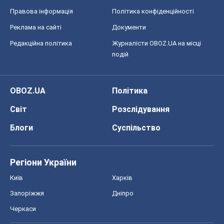
Регіони України
Київ
Харків
Запоріжжя
Дніпро
Черкаси
Спорт
Футбол
Баскетбол
Хокей
Бокс
Формула-1
Моя школа
ГДЗ
Підручники
Онлайн уроки
ДПА