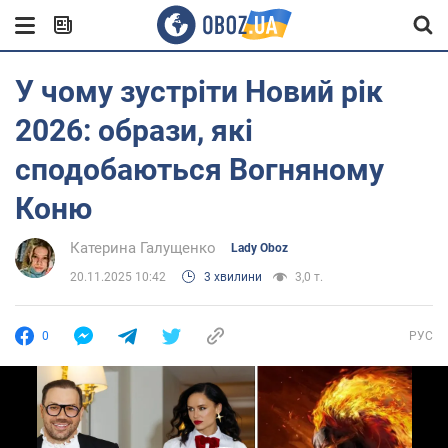
У чому зустріти Новий рік
2026: образи, які
сподобаються Вогняному
Коню
Катерина Галущенко
Lady Oboz
20.11.2025 10:42
3 хвилини
3,0 т.
0
РУС