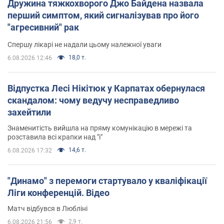
Дружина тяжкохворого Джо Байдена назвала
перший симптом, який сигналізував про його
"агресивний" рак
Спершу лікарі не надали цьому належної уваги
18,0 т.
6.08.2026 12:46
Відпустка Лесі Нікітюк у Карпатах обернулася
скандалом: чому ведучу несправедливо
захейтили
Знаменитість вийшла на пряму комунікацію в мережі та
розставила всі крапки над "і"
14,6 т.
6.08.2026 17:32
"Динамо" з перемоги стартувало у кваліфікації
Ліги конференцій. Відео
Матч відбувся в Любліні
2,9 т.
6.08.2026 21:56