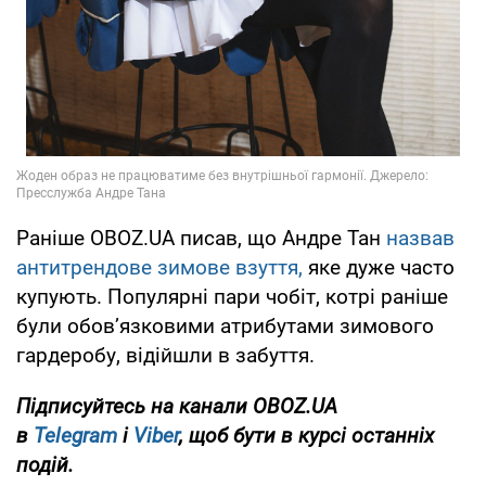
Раніше OBOZ.UA писав, що Андре Тан
назвав
антитрендове зимове взуття,
яке дуже часто
купують. Популярні пари чобіт, котрі раніше
були обовʼязковими атрибутами зимового
гардеробу, відійшли в забуття.
Підписуйтесь на канали OBOZ.UA
в
Telegram
і
Viber
, щоб бути в курсі останніх
подій.