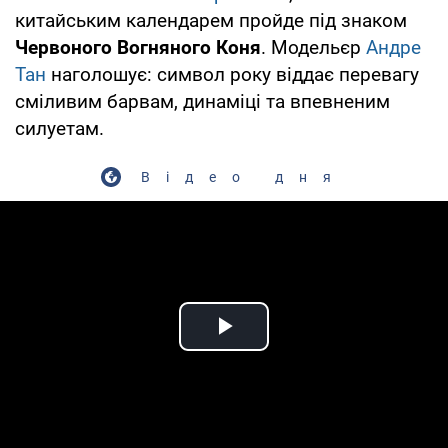
китайським календарем пройде під знаком
Червоного Вогняного Коня
. Модельєр
Андре
Тан
наголошує: символ року віддає перевагу
сміливим барвам, динаміці та впевненим
силуетам.
Відео дня
Play Video