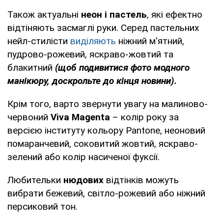
Також актуальні
неон і пастель
, які ефектно
відтіняють засмаглі руки. Серед пастельних
нейл-стилісти
виділяють
ніжний м'ятний,
пудрово-рожевий, яскраво-жовтий та
блакитний
(щоб подивитися фото модного
манікюру, доскрольте до кінця новини).
Крім того, варто звернути увагу на малиново-
червоний
Viva Magenta
– колір року за
версією інституту кольору Pantone, неоновий
помаранчевий, соковитий жовтий, яскраво-
зелений або колір насиченої фуксії.
Любительки
нюдових
відтінків можуть
вибрати бежевий, світло-рожевий або ніжний
персиковий тон.