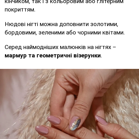
кінчиком, так і з кольоровим або глітерним
покриттям.
Нюдові нігті можна доповнити золотими,
бордовими, зеленими або чорними квітами.
Серед наймодніших малюнків на нігтях –
мармур та геометричні візерунки
.