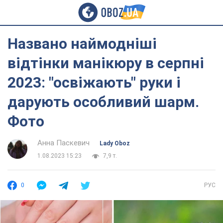
Названо наймодніші
відтінки манікюру в серпні
2023: "освіжають" руки і
дарують особливий шарм.
Фото
Анна Паскевич
Lady Oboz
1.08.2023 15:23
7,9 т.
0
РУС