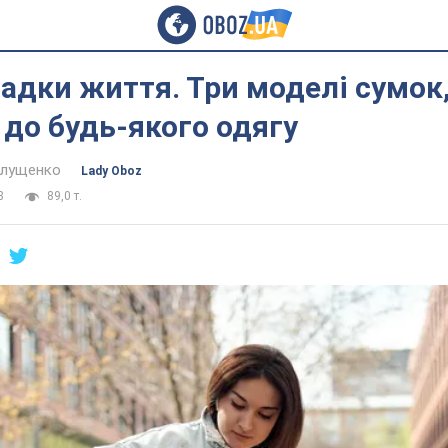
падки життя. Три моделі сумок,
 до будь-якого одягу
алущенко
Lady Oboz
8
89,0 т.