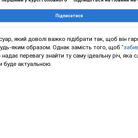
Підписатися
суар, який доволі важко підібрати так, щоб він га
удь-яким образом. Однак замість того, щоб
"заби
о надає перевагу знайти ту саму ідеальну річ, яка
и буде актуальною.