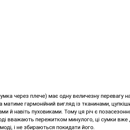
сумка через плече) має одну величезну перевагу на
 матиме гармонійний вигляд із тканинами, цупкішим
ами й навіть пуховиками. Тому ця річ є позасезон
оді вважають пережитком минулого, ці сумки вже
моді, і не збираються покидати його.