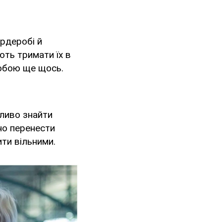
ардеробі й
ють тримати їх в
собою ще щось.
жливо знайти
бно перенести
ити вільними.