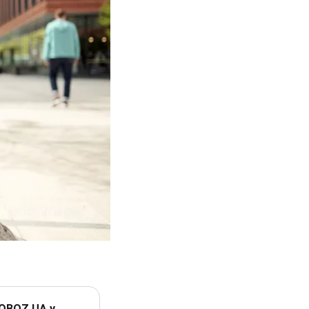
 OBOZ.UA у