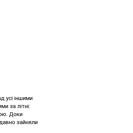
д усі іншими
и за літні:
ною. Доки
 давно зайняли