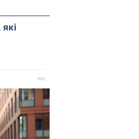
 які
РУС