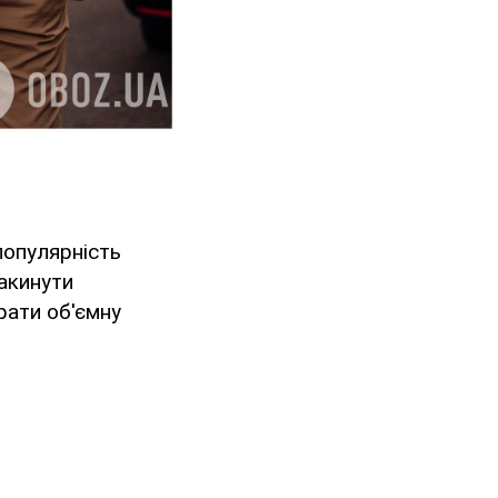
популярність
закинути
брати об'ємну