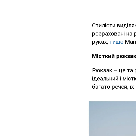
Стилісти виділя
розраховані на р
руках,
пише
Mari
Місткий рюкза
Рюкзак – це та 
ідеальний і міс
багато речей, їх