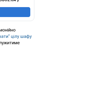
рмонійно
вати" цілу шафу
 служитиме