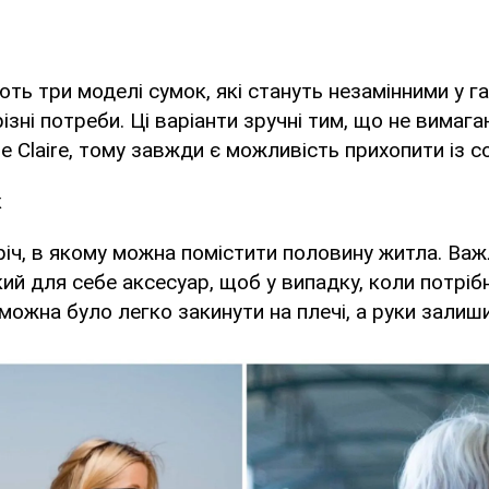
ють три моделі сумок, які стануть незамінними у г
ізні потреби. Ці варіанти зручні тим, що не вимага
e Claire, тому завжди є можливість прихопити із 
к
річ, в якому можна помістити половину житла. Ва
ткий для себе аксесуар, щоб у випадку, коли потрі
 можна було легко закинути на плечі, а руки залиш