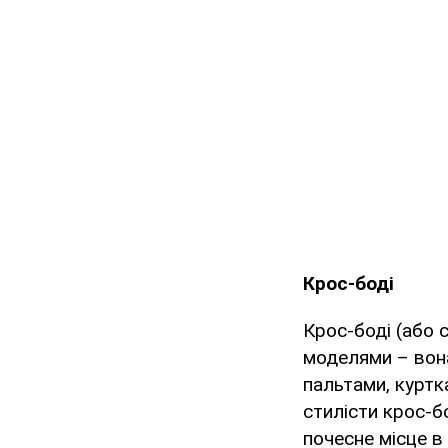
Крос-боді
Крос-боді (або 
моделями – вона
пальтами, куртк
стилісти крос-б
почесне місце в 