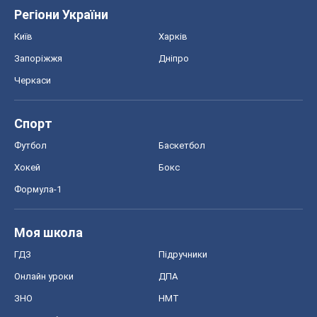
Формула-1
Моя школа
ГДЗ
Підручники
Онлайн уроки
ДПА
ЗНО
НМТ
СНД посібники
Авто
Тест Драйв
Електромобілі
Акції
Сервіс
Food Oboz
Рецепти
Напої
Дієти