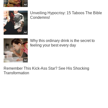
Ти ще не підписаний на наш Telegram? Швиденько тисни!
Підписатись
Підписатись