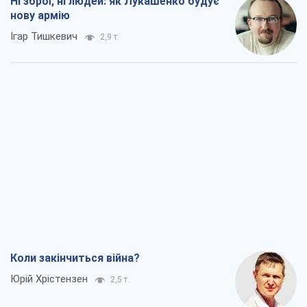
Коли закінчиться війна?
Юрій Хрістензен
2,5 т.
Україна вступила в надзвичайний
економічний стан. Чи є світло вкінці
тунелю?
Вадим Денисенко
2,0 т.
Чий буде Крим, той і переможе (NSJ), а
українських футбольних чиновників
можуть назвати вбивцями
Олександр Кірш
3,1 т.