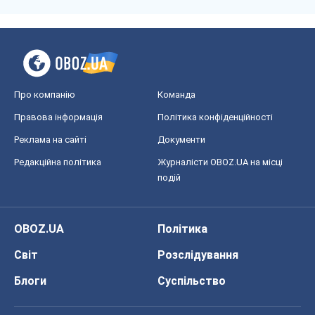
OBOZ.UA
Політика
Світ
Розслідування
Блоги
Суспільство
Регіони України
Київ
Харків
Запоріжжя
Дніпро
Черкаси
Спорт
Футбол
Баскетбол
Хокей
Бокс