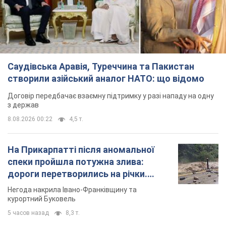
На Прикарпатті після аномальної
спеки пройшла потужна злива:
дороги перетворились на річки.
Відео
Негода накрила Івано-Франківщину та
курортний Буковель
5 часов назад
8,3 т.
Хорватія принизила збірну Росії зі
спортивної гімнастики, офіційно не
допустивши до чемпіонату Європи
основних спортсменів
Турнір відбудеться в Загребі з 13 по 23 серпня
4 часа назад
7,3 т.