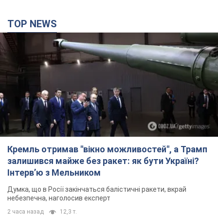
Кремль отримав "вікно можливостей", а Трамп
залишився майже без ракет: як бути Україні?
Інтерв’ю з Мельником
Думка, що в Росії закінчаться балістичні ракети, вкрай
небезпечна, наголосив експерт
2 часа назад
12,3 т.
"Все горіло": очевидиця розповіла про загибель
3-річного хлопчика і його рідних внаслідок
атаки РФ на Київщину. Відео та фото
Вічна пам'ять жертвам російського терору
2 часа назад
2,3 т.
У Німеччині зафіксували дрони над базою, де
ремонтують системи Patriot – Tagesschau