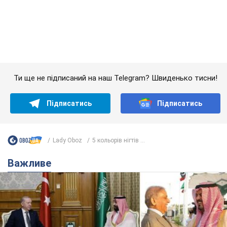
Lady Oboz
5 кольорів нігтів ...
Важливе
Саудівська Аравія, Туреччина та Пакистан
створили азійський аналог НАТО: що відомо
Договір передбачає взаємну підтримку у разі нападу на одну
з держав
8.08.2026 00:22
4,5 т.