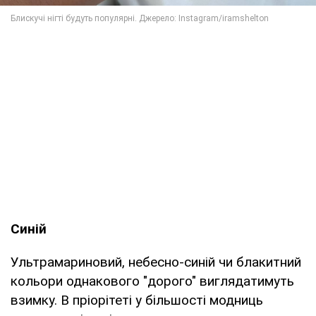
Синій
Ультрамариновий, небесно-синій чи блакитний
кольори однакового "дорого" виглядатимуть
взимку. В пріорітеті у більшості модниць