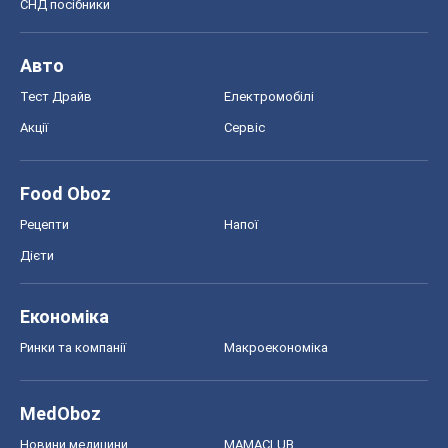
Економіка
Ринки та компанії
Макроекономіка
MedOboz
Новини медицини
MAMACLUB
Шоу
Афіша
Плітки
Краса
Мода
Жіночий журнал