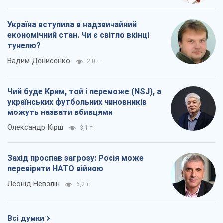
Захід проспав загрозу: Росія може
перевірити НАТО війною
Леонід Невзлін
6,2 т.
Всі думки
Про компанію
Команда
Правова інформація
Політика конфіденційності
Реклама на сайті
Документи
Редакційна політика
Журналісти OBOZ.UA на місці
подій