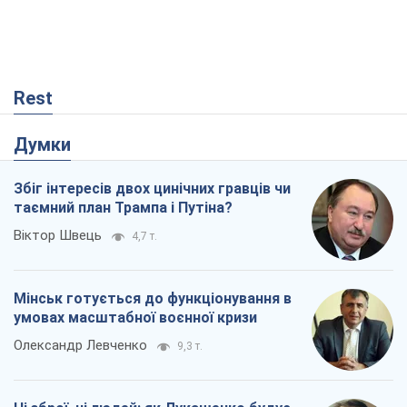
Мінськ готується до функціонування в
умовах масштабної воєнної кризи
Олександр Левченко
9,3 т.
Ні зброї, ні людей: як Лукашенко будує
нову армію
Ігар Тишкевич
2,9 т.