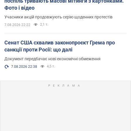
поспіль тривають масові мітинги з картонками.
Фото і відео
Учасники акцій продовжують серію щоденних протестів
2,1 т.
7.08.2026 22:22
Сенат США схвалив законопроєкт Грема про
санкції проти Росії: що далі
Документ передбачає нові економічні обмеження
4,5 т.
7.08.2026 22:38