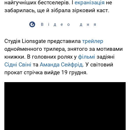
найгучніших бестселерів. І
екранізація
не
забарилась, ще й зібрала зірковий каст.
Відео дня
Студія Lionsgate представила
трейлер
однойменного трилера, знятого за мотивами
книжки. В головних ролях у
фільмі
задіяні
Сідні Свіні
та
Аманда Сейфрід
. У світовий
прокат стрічка вийде 19 грудня.