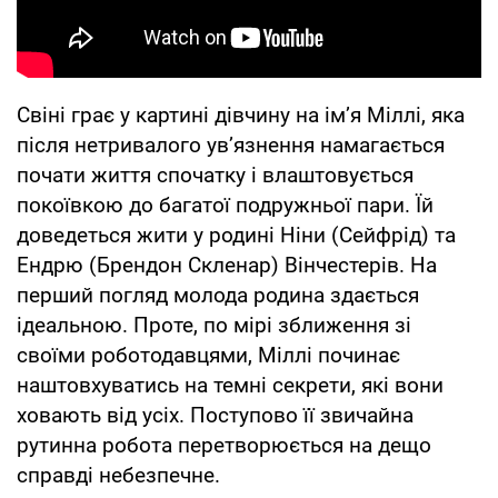
Свіні грає у картині дівчину на ім’я Міллі, яка
після нетривалого ув’язнення намагається
почати життя спочатку і влаштовується
покоївкою до багатої подружньої пари. Їй
доведеться жити у родині Ніни (Сейфрід) та
Ендрю (Брендон Скленар) Вінчестерів. На
перший погляд молода родина здається
ідеальною. Проте, по мірі зближення зі
своїми роботодавцями, Міллі починає
наштовхуватись на темні секрети, які вони
ховають від усіх. Поступово її звичайна
рутинна робота перетворюється на дещо
справді небезпечне.