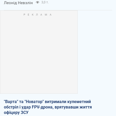
Леонід Невзлін
3,0 т.
"Варта" та "Новатор" витримали кулеметний
обстріл і удар FPV-дрона, врятувавши життя
офіцеру ЗСУ