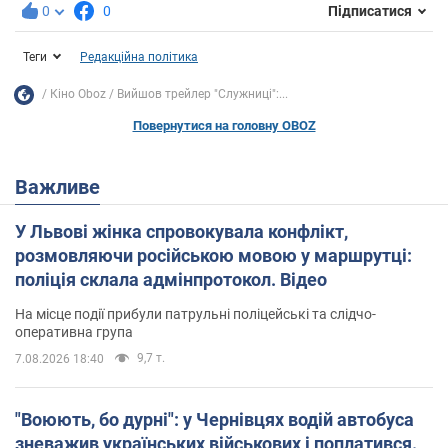
0
0
Підписатися
Теги
Редакційна політика
Кіно Oboz
Вийшов трейлер "Служниці":...
Повернутися на головну OBOZ
Важливе
У Львові жінка спровокувала конфлікт,
розмовляючи російською мовою у маршрутці:
поліція склала адмінпротокол. Відео
На місце події прибули патрульні поліцейські та слідчо-
оперативна група
9,7 т.
7.08.2026 18:40
"Воюють, бо дурні": у Чернівцях водій автобуса
зневажив українських військових і поплатився.