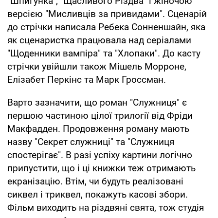
"Шпигунка", "Щасливого Різдва" і жіночою
версією "Мисливців за привидами". Сценарій
до стрічки написала Ребека Сонненшайн, яка
як сценаристка працювала над серіалами
"Щоденники вампіра" та "Хлопаки". До касту
стрічки увійшли також Мішель Морроне,
Елізабет Перкінс та Марк Гроссман.
Варто зазначити, що роман "Служниця" є
першою частиною цілої трилогії від Фріди
Макфадден. Продовження роману мають
назву "Секрет служниці" та "Служниця
спостерігає". В разі успіху картини логічно
припустити, що і ці книжки теж отримають
екранізацію. Втім, чи будуть реалізовані
сиквел і триквел, покажуть касові збори.
Фільм виходить на різдвяні свята, тож студія