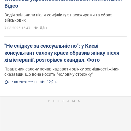
Відео
Водія звільнили після конфлікту з пасажирами та образ
військових
8,6 т.
7.08.2026 15:47
"Не слідкує за сексуальністю": у Києві
консультант салону краси образив жінку після
хімієтерапії, розгорівся скандал. Фото
Працівник салону почав надавати оцінку зовнішності жінки,
сказавши, що вона носить "чоловічу стрижку"
12,9 т.
7.08.2026 22:11