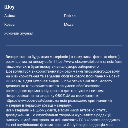
Шоу
Афіша
Плітки
Краса
Мода
Жіночий журнал
Використання будь-яких матеріалів ( в тому числі фото- та відео-),
розміщених на цьому сайті
https://www.obozrevatel.com
та всіх його
піддоменах, в будь-якому вигляді суворо заборонено.
Дозволяється використання при отриманні письмового дозволу
на їх використання та за умови обов'язкового посилання на сайт
OBOZ.UA, а для інтернет-видань - при отриманні письмового
дозволу на їх використання та за умови обов'язкового
розміщення прямого, відкритого для пошукових систем,
гіперпосилання на сторінку OBOZ.UA за посиланням
https://www.obozrevatel.com
, на якій розміщено оригінальний
матеріал в першому абзаці матеріалу.
Всі матеріали на цьому сайті, в тому числі інтерв’ю, статті,
дослідження – є службовими творами журналістів редакції,
виключні майнові права на які належать ТОВ «Золота середина».
На всі опубліковані фотоматеріали Getty Images редакція має