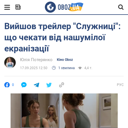
Вийшов трейлер "Служниці":
що чекати від нашумілої
екранізації
Юлія Потерянко
Кіно Oboz
17.09.2025 12:50
1 хвилина
4,4 т.
0
РУС