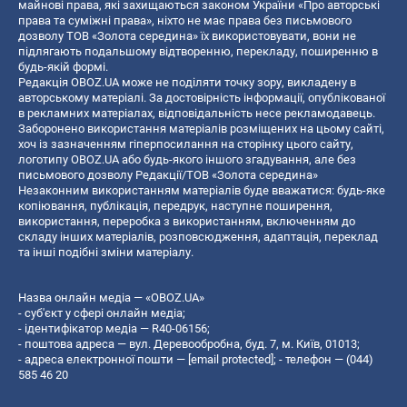
майнові права, які захищаються законом України «Про авторські
права та суміжні права», ніхто не має права без письмового
дозволу ТОВ «Золота середина» їх використовувати, вони не
підлягають подальшому відтворенню, перекладу, поширенню в
будь-якій формі.
Редакція OBOZ.UA може не поділяти точку зору, викладену в
авторському матеріалі. За достовірність інформації, опублікованої
в рекламних матеріалах, відповідальність несе рекламодавець.
Заборонено використання матеріалів розміщених на цьому сайті,
хоч із зазначенням гіперпосилання на сторінку цього сайту,
логотипу OBOZ.UA або будь-якого іншого згадування, але без
письмового дозволу Редакції/ТОВ «Золота середина»
Незаконним використанням матеріалів буде вважатися: будь-яке
копiювання, публiкацiя, передрук, наступне поширення,
використання, переробка з використанням, включенням до
складу інших матеріалів, розповсюдження, адаптація, переклад
та інші подібні зміни матеріалу.
Назва онлайн медіа — «OBOZ.UA»
- суб'єкт у сфері онлайн медіа;
- ідентифікатор медіа — R40-06156;
- поштова адреса — вул. Деревообробна, буд. 7, м. Київ, 01013;
- адреса електронної пошти —
[email protected]
; - телефон — (044)
585 46 20