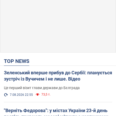
TOP NEWS
Зеленський вперше прибув до Сербії: планується
зустріч із Вучичем і не лише. Відео
Це перший візит глави держави до Бєлграда
73,5 т.
7.08.2026 22:55
"Верніть Федорова": у містах України 23-й день