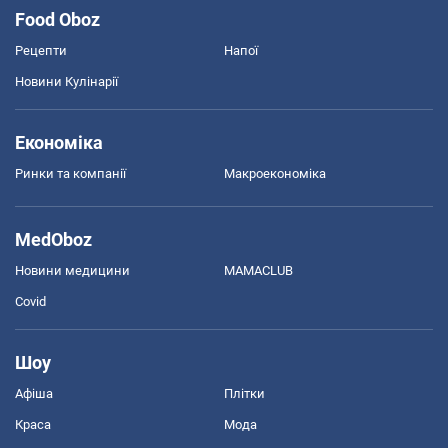
Food Oboz
Рецепти
Напої
Новини Кулінарії
Економіка
Ринки та компанії
Макроекономіка
MedOboz
Новини медицини
MAMACLUB
Covid
Шоу
Афіша
Плітки
Краса
Мода