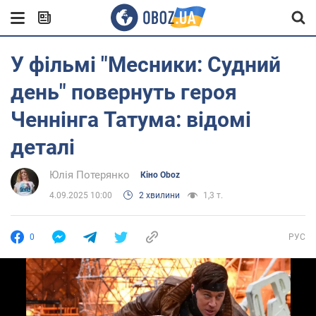
У фільмі "Месники: Судний
день" повернуть героя
Ченнінга Татума: відомі
деталі
Юлія Потерянко
Кіно Oboz
4.09.2025 10:00
2 хвилини
1,3 т.
0
РУС