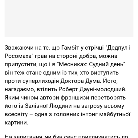
Зважаючи на те, що Гамбіт у стрічці "Дедпул і
Росомаха" грав на стороні добра, можна
припустити, що і в "Месниках: Судний день"
він теж стане одним із тих, хто виступить
проти суперлиходія Доктора Дума. Його,
нагадаємо, втілить Роберт Дауні-молодший.
Яким чином автори франшизи перетворять
його із Залізної Людини на загрозу всьому
всесвіту – одна з головних інтриг майбутньої
картини.
На запитання, чи був сенс приєднуватись до