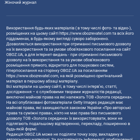
Жіночий журнал
Використання будь-яких матеріалів ( в тому числі фото- та відео-),
розміщених на цьому сайті
https://www.obozrevatel.com
та всіх його
піддоменах, в будь-якому вигляді суворо заборонено.
Дозволяється використання при отриманні письмового дозволу
на їх використання та за умови обов'язкового посилання на сайт
OBOZ.UA, а для інтернет-видань - при отриманні письмового
дозволу на їх використання та за умови обов'язкового
розміщення прямого, відкритого для пошукових систем,
гіперпосилання на сторінку OBOZ.UA за посиланням
https://www.obozrevatel.com
, на якій розміщено оригінальний
матеріал в першому абзаці матеріалу.
Всі матеріали на цьому сайті, в тому числі інтерв’ю, статті,
дослідження – є службовими творами журналістів редакції,
виключні майнові права на які належать ТОВ «Золота середина».
На всі опубліковані фотоматеріали Getty Images редакція має
майнові права, які захищаються законом України «Про авторські
права та суміжні права», ніхто не має права без письмового
дозволу ТОВ «Золота середина» їх використовувати, вони не
підлягають подальшому відтворенню, перекладу, поширенню в
будь-якій формі.
Редакція OBOZ.UA може не поділяти точку зору, викладену в
авторському матеріалі. За достовірність інформації, опублікованої