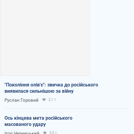
"Покоління олів'є": звичка до російського
виявилася сильнішою за війну
Руслан Горовий
2,1 т.
Ось кінцева мета російського
масованого удару
Ігор Чернецький
3,5 т.