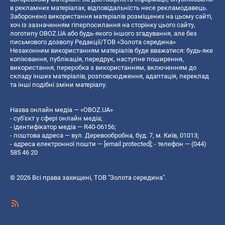
в рекламних матеріалах, відповідальність несе рекламодавець.
Заборонено використання матеріалів розміщених на цьому сайті,
хоч із зазначенням гіперпосилання на сторінку цього сайту,
логотипу OBOZ.UA або будь-якого іншого згадування, але без
письмового дозволу Редакції/ТОВ «Золота середина»
Незаконним використанням матеріалів буде вважатися: будь-яке
копiювання, публiкацiя, передрук, наступне поширення,
використання, переробка з використанням, включенням до
складу інших матеріалів, розповсюдження, адаптація, переклад
та інші подібні зміни матеріалу.
Назва онлайн медіа — «OBOZ.UA»
- суб'єкт у сфері онлайн медіа;
- ідентифікатор медіа — R40-06156;
- поштова адреса — вул. Деревообробна, буд. 7, м. Київ, 01013;
- адреса електронної пошти —
[email protected]
; - телефон — (044)
585 46 20
© 2026 Всі права захищені, ТОВ "Золота середина".