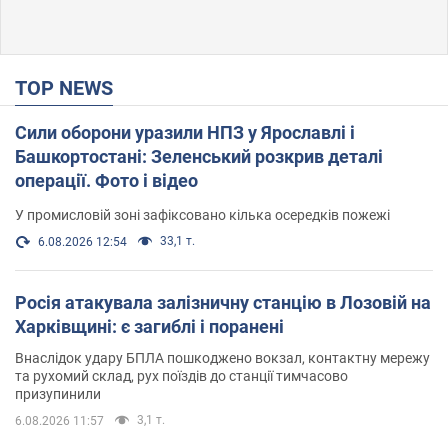
TOP NEWS
Сили оборони уразили НПЗ у Ярославлі і
Башкортостані: Зеленський розкрив деталі
операції. Фото і відео
У промисловій зоні зафіксовано кілька осередків пожежі
33,1 т.
6.08.2026 12:54
Росія атакувала залізничну станцію в Лозовій на
Харківщині: є загиблі і поранені
Внаслідок удару БПЛА пошкоджено вокзал, контактну мережу
та рухомий склад, рух поїздів до станції тимчасово
призупинили
3,1 т.
6.08.2026 11:57