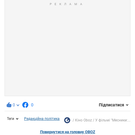
0
0
Підписатися
Теги
Редакційна політика
Кіно Oboz
У фільмі "Месники:...
Повернутися на головну OBOZ