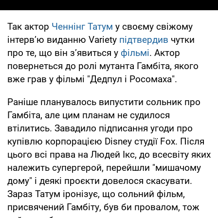
Так актор
Ченнінг Татум
у своєму свіжому
інтерв’ю виданню Variety
підтвердив
чутки
про те, що він з’явиться у
фільмі
. Актор
повернеться до ролі мутанта Гамбіта, якого
вже грав у фільмі "Дедпул і Росомаха".
Раніше планувалось випустити сольник про
Гамбіта, але цим планам не судилося
втілитись. Завадило підписання угоди про
купівлю корпорацією Disney студії Fox. Після
цього всі права на Людей Ікс, до всесвіту яких
належить супергерой, перейшли "мишачому
дому" і деякі проєкти довелося скасувати.
Зараз Татум іронізує, що сольний фільм,
присвячений Гамбіту, був би провалом, тож