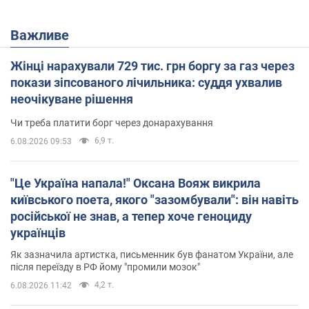
Важливе
Жінці нарахували 729 тис. грн боргу за газ через
покази зіпсованого лічильника: суддя ухвалив
неочікуване рішення
Чи треба платити борг через донарахування
6,9 т.
6.08.2026 09:53
"Це Україна напала!" Оксана Вояж викрила
київського поета, якого "зазомбували": він навіть
російської не знав, а тепер хоче геноциду
українців
Як зазначила артистка, письменник був фанатом України, але
після переїзду в РФ йому "промили мозок"
4,2 т.
6.08.2026 11:42