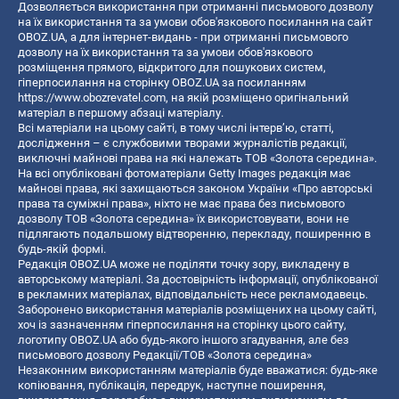
Дозволяється використання при отриманні письмового дозволу
на їх використання та за умови обов'язкового посилання на сайт
OBOZ.UA, а для інтернет-видань - при отриманні письмового
дозволу на їх використання та за умови обов'язкового
розміщення прямого, відкритого для пошукових систем,
гіперпосилання на сторінку OBOZ.UA за посиланням
https://www.obozrevatel.com
, на якій розміщено оригінальний
матеріал в першому абзаці матеріалу.
Всі матеріали на цьому сайті, в тому числі інтерв’ю, статті,
дослідження – є службовими творами журналістів редакції,
виключні майнові права на які належать ТОВ «Золота середина».
На всі опубліковані фотоматеріали Getty Images редакція має
майнові права, які захищаються законом України «Про авторські
права та суміжні права», ніхто не має права без письмового
дозволу ТОВ «Золота середина» їх використовувати, вони не
підлягають подальшому відтворенню, перекладу, поширенню в
будь-якій формі.
Редакція OBOZ.UA може не поділяти точку зору, викладену в
авторському матеріалі. За достовірність інформації, опублікованої
в рекламних матеріалах, відповідальність несе рекламодавець.
Заборонено використання матеріалів розміщених на цьому сайті,
хоч із зазначенням гіперпосилання на сторінку цього сайту,
логотипу OBOZ.UA або будь-якого іншого згадування, але без
письмового дозволу Редакції/ТОВ «Золота середина»
Незаконним використанням матеріалів буде вважатися: будь-яке
копiювання, публiкацiя, передрук, наступне поширення,