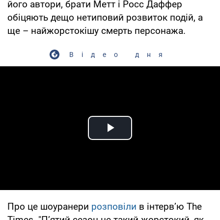
його автори, брати Метт і Росс Даффер
обіцяють дещо нетиповий розвиток подій, а
ще – найжорстокішу смерть персонажа.
Відео дня
Play Video
Про це шоуранери
розповіли
в інтерв’ю The
Times. "П’ятий сезон не такий жорстокий, як