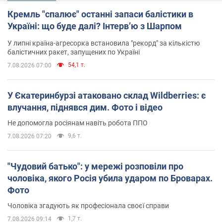
Кремль "спалює" останні запаси балістики в
Україні: що буде далі? Інтерв’ю з Шарпом
У липні країна-агресорка встановила "рекорд" за кількістю
балістичних ракет, запущених по Україні
54,1 т.
7.08.2026 07:00
У Єкатеринбурзі атаковано склад Wildberries: є
влучання, піднявся дим. Фото і відео
Не допомогла росіянам навіть робота ППО
9,6 т.
7.08.2026 07:20
"Чудовий батько": у мережі розповіли про
чоловіка, якого Росія убила ударом по Броварах.
Фото
Чоловіка згадують як професіонала своєї справи
1,7 т.
7.08.2026 09:14