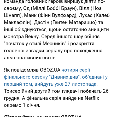
команда головних героїв вирішує діяти по-
своєму, Од (Міллі Боббі Браун), Вілл (Ноа
Шнапп), Майк (Фінн Вулфхард), Лукас (Калеб
Маклафлін), Дастін (Ґейтен Матараццо) та
інші об’єднуються, щоби остаточно знищити
монстра Векну. Серед іншого шоу обіцяє
"початок у стилі Месників" і розкриття
головної загадки серіалу про походження
альтернативних світів.
Як повідомляв OBOZ.UA
чотири серії
фінального сезону "Дивних див", об’єднані у
перший том, вийдуть уже 27 листопада
.
Трисерійний другий том глядачі побачать 26
грудня. А фінальна серія вийде на Netflix
окремо 1 січня.