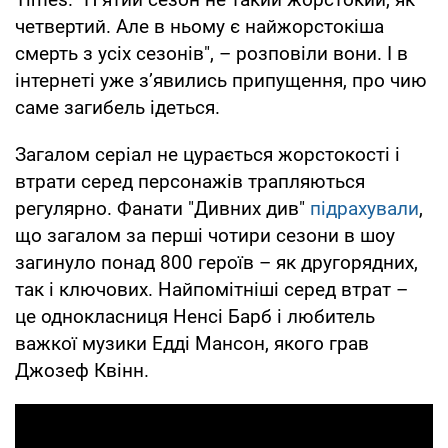
четвертий. Але в ньому є найжорстокіша
смерть з усіх сезонів", – розповіли вони. І в
інтернеті уже з’явились припущення, про чию
саме загибель ідеться.
Загалом серіал не цурається жорстокості і
втрати серед персонажів трапляються
регулярно. Фанати "Дивних див"
підрахували
,
що загалом за перші чотири сезони в шоу
загинуло понад 800 героїв – як другорядних,
так і ключових. Найпомітніші серед втрат –
це однокласниця Ненсі Барб і любитель
важкої музики Едді Мансон, якого грав
Джозеф Квінн.