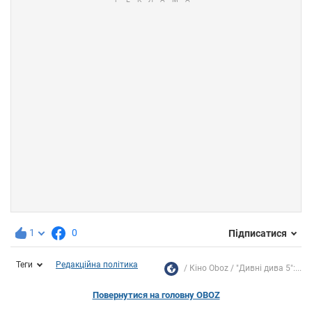
1
0
Підписатися
Теги
Редакційна політика
Кіно Oboz
"Дивні дива 5":...
Повернутися на головну OBOZ