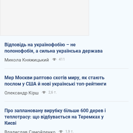
Відповідь на українофобію – не
полонофобія, а сильна українська держава
Микола Княжицький
411
Мер Москви раптово схотів миру, як стають
послом у США й нові українські топ-рейтинги
Олександр Кірш
2,6 т.
Про заплановану вирубку більше 600 дерев і
теплотрасу: що відбувається на Теремках у
Києві
Владислав Самойленко
1,9 т.