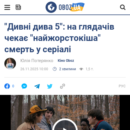
"Дивні дива 5": на глядачів
чекає "найжорстокіша"
смерть у серіалі
Юлія Потерянко
Кіно Oboz
26.11.2025 10:00
2 хвилини
1,5 т.
0
РУС